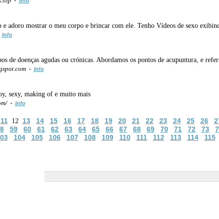
s.top -
Info
 e adoro mostrar o meu corpo e brincar com ele. Tenho Vídeos de sexo exibind
-
Info
os de doenças agudas ou crónicas. Abordamos os pontos de acupuntura, e refer
gspot.com -
Info
y, sexy, making of e muito mais
om/ -
Info
11
13
14
15
16
17
18
19
20
21
22
23
24
25
26
2
12
8
59
60
61
62
63
64
65
66
67
68
69
70
71
72
73
7
03
104
105
106
107
108
109
110
111
112
113
114
115