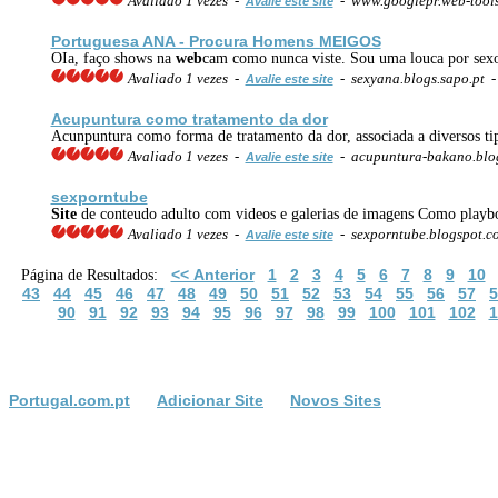
Avaliado 1 vezes -
- www.googlepr.web-tool
Avalie este site
Portuguesa ANA - Procura Homens MEIGOS
OIa, faço shows na
web
cam como nunca viste. Sou uma louca por sexo
Avaliado 1 vezes -
- sexyana.blogs.sapo.pt 
Avalie este site
Acupuntura como tratamento da dor
Acunpuntura como forma de tratamento da dor, associada a diversos tip
Avaliado 1 vezes -
- acupuntura-bakano.blo
Avalie este site
sexporntube
Site
de conteudo adulto com videos e galerias de imagens Como playbo
Avaliado 1 vezes -
- sexporntube.blogspot.c
Avalie este site
<< Anterior
1
2
3
4
5
6
7
8
9
10
Página de Resultados:
43
44
45
46
47
48
49
50
51
52
53
54
55
56
57
5
90
91
92
93
94
95
96
97
98
99
100
101
102
1
Portugal.com.pt
Adicionar Site
Novos Sites