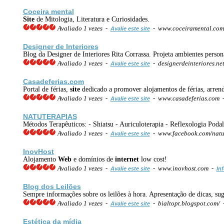
Coceira mental
Site
de Mitologia, Literatura e Curiosidades.
Avaliado 1 vezes -
- www.coceiramental.co
Avalie este site
Designer de Interiores
Blog da Designer de Interiores Rita Corrassa. Projeta ambientes person
Avaliado 1 vezes -
- designerdeinteriores.ne
Avalie este site
Casadeferias.com
Portal de férias,
site
dedicado a promover alojamentos de férias, arrenda
Avaliado 1 vezes -
- www.casadeferias.com
Avalie este site
NATUTERAPIAS
Métodos Terapêuticos: - Shiatsu - Auriculoterapia - Reflexologia Poda
Avaliado 1 vezes -
- www.facebook.com/natu
Avalie este site
InovHost
Alojamento
Web
e domínios de
internet
low cost!
Avaliado 1 vezes -
- www.inovhost.com -
Avalie este site
In
Blog dos Leilões
Sempre informações sobre os leilões à hora. Apresentação de dicas, s
Avaliado 1 vezes -
- bialtopt.blogspot.com/
Avalie este site
Estética da mídia