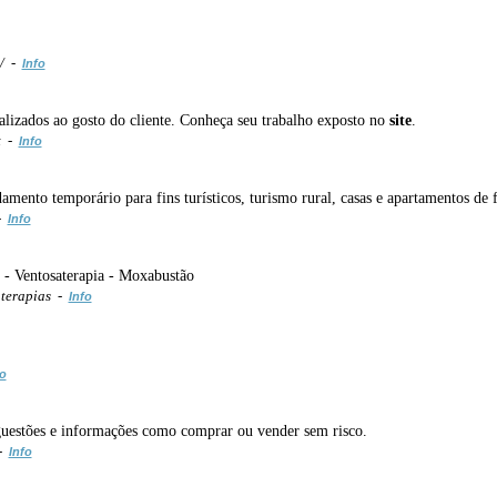
m/ -
Info
alizados ao gosto do cliente. Conheça seu trabalho exposto no
site
.
t -
Info
mento temporário para fins turísticos, turismo rural, casas e apartamentos de fé
 -
Info
l - Ventosaterapia - Moxabustão
terapias -
Info
fo
uguestões e informações como comprar ou vender sem risco.
 -
Info