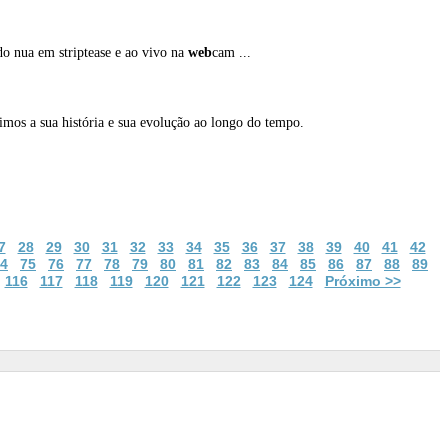
o nua em striptease e ao vivo na
web
cam ...
imos a sua história e sua evolução ao longo do tempo.
7
28
29
30
31
32
33
34
35
36
37
38
39
40
41
42
4
75
76
77
78
79
80
81
82
83
84
85
86
87
88
89
116
117
118
119
120
121
122
123
124
Próximo >>