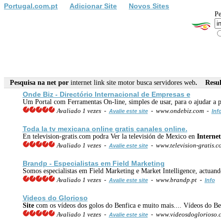
Portugal.com.pt
Adicionar Site
Novos Sites
Pe
Pesquisa na net por
internet link site motor busca servidores web
. Result
Onde Biz - Directório Internacional de Empresas e
Um Portal com Ferramentas On-line, simples de usar, para o ajudar a pr
Avaliado 1 vezes -
- www.ondebiz.com -
Avalie este site
Inf
Toda la tv mexicana online gratis canales online.
En television-gratis.com podra Ver la televisión de Mexico en
Internet
Avaliado 1 vezes -
- www.television-gratis.c
Avalie este site
Brandp - Especialistas em Field Marketing
Somos especialistas em Field Marketing e Market Intelligence, actua
Avaliado 1 vezes -
- www.brandp.pt -
Avalie este site
Info
Videos do Glorioso
Site
com os vídeos dos golos do Benfica e muito mais.... Vídeos do Be
Avaliado 1 vezes -
- www.videosdoglorioso
Avalie este site