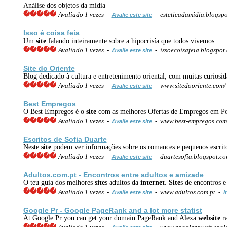
Análise dos objetos da mídia
Avaliado 1 vezes -
- esteticadamidia.blogsp
Avalie este site
Isso é coisa feia
Um
site
falando inteiramente sobre a hipocrisía que todos vivemos...
Avaliado 1 vezes -
- issoecoisafeia.blogspo
Avalie este site
Site
do Oriente
Blog dedicado à cultura e entretenimento oriental, com muitas curiosid
Avaliado 1 vezes -
- www.sitedooriente.com
Avalie este site
Best Empregos
O Best Empregos é o
site
com as melhores Ofertas de Empregos em Port
Avaliado 1 vezes -
- www.best-empregos.co
Avalie este site
Escritos de Sofia Duarte
Neste
site
podem ver informações sobre os romances e pequenos escrit
Avaliado 1 vezes -
- duartesofia.blogspot.c
Avalie este site
Adultos.com.pt - Encontros entre adultos e amizade
O teu guia dos melhores
site
s adultos da
internet
.
Site
s de encontros 
Avaliado 1 vezes -
- www.adultos.com.pt -
Avalie este site
I
Google Pr - Google PageRank and a lot more statist
At Google Pr you can get your domain PageRank and Alexa
web
site
r