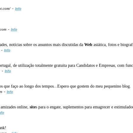
ot.com/ -
Info
t.com -
Info
ades, notícias sobre os assuntos mais discutidas da
Web
asiática, fotos e biogr
/ -
Info
ugal, de utilização totalmente gratuita para Candidatos e Empresas, com funci
m -
Info
os que faço ao longo dos tempos...Espero que gostem do meu pequenino blog.
om -
Info
e amizades online,
site
s para o engate, suplementos para emagrecer e estimulador
nfo
ank!