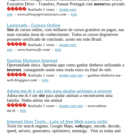
Executive Drive - Transfers, Passear Portugal com
motor
ista privado
Avaliado 1 vezes -
Avalie este
- www.allwaysprivatetours.com -
site
Info
Learncafe - Cursos Online
Site
de cursos online, com milhares de cursos gratuitos ou pagos, nas
mais variadas áreas do conhecimento. Todos os cursos disponíveis
possuem certificado de conclusão, aceito em todo Brasil.
Avaliado 1 vezes -
Avalie este
- www.learncafe.com/ -
site
Info
Ganhar Dinheiro
Internet
Oportunidade única. Aprenda aqui como ganhar dinheiro utilizando a
internet
, conseguindo assim uma renda extra no final do mês.
Avaliado 1 vezes -
- ganhar-dinheiro-na-
Avalie este site
web.blogspot.com/ -
Info
Adota-me.tk é um
site
para ajudar animais a encont
Adota-me.tk é um
site
para ajudar animais a encontrarem uma
familia. Venha adotar um animal
Avaliado 1 vezes -
- www.adota-
Avalie este site
me.tk -
Info
Internet
User Tools - Lots of free
Web
users onlin
Tools for search engines, Google Maps,
web
pages, encode, decode,
speed, servers, generaters, optimizers, metatags.. Visit us today and