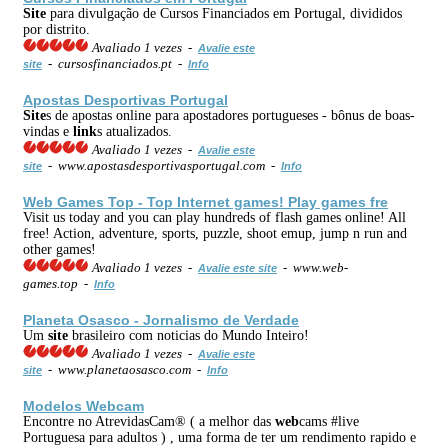
Site
para divulgação de Cursos Financiados em Portugal, divididos
por distrito.
Avaliado 1 vezes -
Avalie este
- cursosfinanciados.pt -
site
Info
Apostas Desportivas Portugal
Site
s de apostas online para apostadores portugueses - bônus de boas-
vindas e
link
s atualizados.
Avaliado 1 vezes -
Avalie este
- www.apostasdesportivasportugal.com -
site
Info
Web
Games Top - Top
Internet
games! Play games fre
Visit us today and you can play hundreds of flash games online! All
free! Action, adventure, sports, puzzle, shoot emup, jump n run and
other games!
Avaliado 1 vezes -
- www.web-
Avalie este site
games.top -
Info
Planeta Osasco - Jornalismo de Verdade
Um
site
brasileiro com noticias do Mundo Inteiro!
Avaliado 1 vezes -
Avalie este
- www.planetaosasco.com -
site
Info
Modelos
Web
cam
Encontre no AtrevidasCam® ( a melhor das
web
cams #live
Portuguesa para adultos ) , uma forma de ter um rendimento rapido e