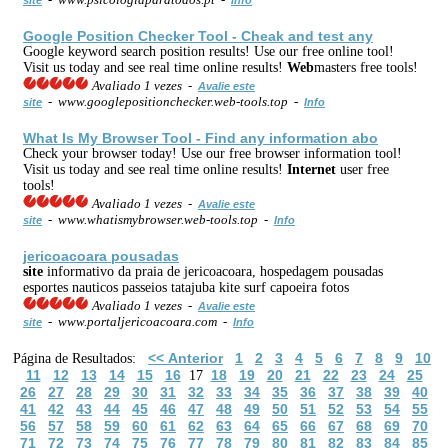
Google Position Checker Tool - Cheak and test any
Google keyword search position results! Use our free online tool!
Visit us today and see real time online results!
Web
masters free tools!
Avaliado 1 vezes -
Avalie este
- www.googlepositionchecker.web-tools.top -
site
Info
What Is My Browser Tool - Find any information abo
Check your browser today! Use our free browser information tool!
Visit us today and see real time online results!
Internet
user free
tools!
Avaliado 1 vezes -
Avalie este
- www.whatismybrowser.web-tools.top -
site
Info
jericoacoara pousadas
site
informativo da praia de jericoacoara, hospedagem pousadas
esportes nauticos passeios tatajuba kite surf capoeira fotos
Avaliado 1 vezes -
Avalie este
- www.portaljericoacoara.com -
site
Info
<< Anterior
1
2
3
4
5
6
7
8
9
10
Página de Resultados:
11
12
13
14
15
16
18
19
20
21
22
23
24
25
17
26
27
28
29
30
31
32
33
34
35
36
37
38
39
40
41
42
43
44
45
46
47
48
49
50
51
52
53
54
55
56
57
58
59
60
61
62
63
64
65
66
67
68
69
70
71
72
73
74
75
76
77
78
79
80
81
82
83
84
85