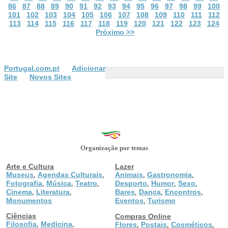
86
87
88
89
90
91
92
93
94
95
96
97
98
99
100
101
102
103
104
105
106
107
108
109
110
111
112
113
114
115
116
117
118
119
120
121
122
123
124
Próximo >>
Portugal.com.pt
Adicionar
Site
Novos Sites
Organização por temas
Arte e Cultura
Lazer
Museus
Agendas Culturais
Animais
Gastronomia
,
,
,
,
Fotografia
Música
Teatro
Desporto
Humor
Sexo
,
,
,
,
,
,
Cinema
Literatura
Bares
Dança
Encontros
,
,
,
,
,
Monumentos
Eventos
Turismo
,
Ciências
Compras Online
Filosofia
Medicina
,
,
Flores
Postais
Cosméticos
,
,
,