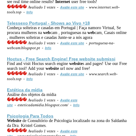
see real time online results!
Internet
user free tools!
Avaliado 1 vezes -
- www.internet.web-
Avalie este site
tools.top -
Info
Telessexo Portugal - Shows ao Vivo +18
Conheça solteiras e casadas em Portugal | Faça namoro Virtual, Se
procura mulheres na
web
cam , portuguesas na
web
cam, Casais online
, mulheres solteiras e casadas Junte-se a nós agora
Avaliado 1 vezes -
- portuguesa-na-
Avalie este site
webcam.blogspot.pt -
Info
Hoctus - Free Search Engine! Free
web
site
submissi
Find and visit Hoctus search engine
web
site
s and pages! Use our Free
search tool! Add your
web
site
url now and free!
Avaliado 1 vezes -
- www.search.web-
Avalie este site
tools.top -
Info
Estética da mídia
Análise dos objetos da mídia
Avaliado 1 vezes -
Avalie este
- esteticadamidia.blogspot.com/ -
site
Info
Psicologia Para Todos
Web
site
de Consultório de Psicologia localizado na zona do Saldanha
da Dra. Kristel Gomes.
Avaliado 1 vezes -
Avalie este
- www.psicologiaparatodos.pt -
site
Info