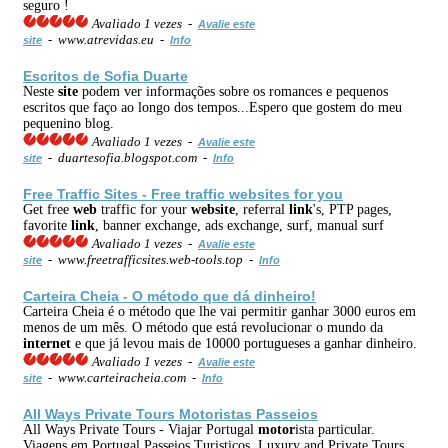
seguro !
Avaliado 1 vezes -
Avalie este
- www.atrevidas.eu -
site
Info
Escritos de Sofia Duarte
Neste
site
podem ver informações sobre os romances e pequenos
escritos que faço ao longo dos tempos...Espero que gostem do meu
pequenino blog.
Avaliado 1 vezes -
Avalie este
- duartesofia.blogspot.com -
site
Info
Free Traffic
Site
s - Free traffic
web
site
s for you
Get free
web
traffic for your
web
site
, referral
link
's, PTP pages,
favorite
link
, banner exchange, ads exchange, surf, manual surf
Avaliado 1 vezes -
Avalie este
- www.freetrafficsites.web-tools.top -
site
Info
Carteira Cheia - O método que dá dinheiro!
Carteira Cheia é o método que lhe vai permitir ganhar 3000 euros em
menos de um mês. O método que está revolucionar o mundo da
internet
e que já levou mais de 10000 portugueses a ganhar dinheiro.
Avaliado 1 vezes -
Avalie este
- www.carteiracheia.com -
site
Info
All Ways Private Tours
Motor
istas Passeios
All Ways Private Tours - Viajar Portugal
motor
ista particular.
Viagens em Portugal Passeios Turisticos, Luxury and Private Tours,