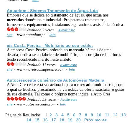
Aquadom - Sistema Tratamento de Água, Lda
Empresa que se dedica ao tratamento de águas, que actua nos
mercado
s doméstico e industrial. Projectamos tratamentos,
fornecemos equipamentos, instalamos e garantimos assistência técnica.
Avaliado 2 vezes -
Avalie este
- www.aquadom.pt -
site
Info
eis Costa Pereira - Mobiliário ao seu estilo.
A empresa Costa Pereira, sedeada no
mercado
há mais de uma
década, dedica-se ao fabrico de mobiliário, e decoração de interiores,
tendo reconhecido mérito neste âmbito.
Avaliado 11 vezes -
Avalie este
- www.moveiscostapereira.com -
site
Info
Autocrescente comércio de Automóveis Madeira
A Auto Crescente está vocacionada para o
mercado
multimarcas, com
o qual se fideliza, procurando na variedade da oferta satisfazer o gosto
da sua clientela. Tal como o próprio nome indica, a Auto Cres
Avaliado 59 vezes -
Avalie este
- www.autocrescente.com -
site
Info
2
3
4
5
6
7
8
9
10
11
12
13
Página de Resultados: 1
14
15
16
17
18
19
20
Próximo >>