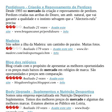
Perdidouro - Criação e Repovoamento de Perdizes
Desde 1993 no
mercado
da criação e repovoamento de perdizes.
Perdizes criadas nas arribas do Douro, um amb. natural, que vai
garantir a qualidade e o instinto selvagem que a "Alectoris-rufa"
precisa
Avaliado 21 vezes -
Avalie este
- www.bragancanet.pt/perdidouro -
site
Info
Madeira
Site sobre a ilha da Madeira: um cantinho de paraíso. Muitas fotos.
Avaliado 179 vezes -
- www.ile-
Avalie este site
madere.com/indexportugais.htm -
Info
Blog dos relógios
Blog criado com o propósito de apresentar as melhores oportunidades
e os preços mais baixos do
mercado
em relógios de marca. São
oportunidades e preços sem comparação.
Avaliado 2 vezes -
Avalie este
- blogdosrelogios.blogspot.com -
site
Info
Body Upgrade - Suplementos e Nutrição Desportiva
Somos uma empresa especializada em Nutrição Desportiva e
Suplementos. Temos dos melhores preços do
mercado
e algumas das
melhores marcas. Estamos abertos ao Público em Leiria,
Avaliado 10 vezes -
- www.body-
Avalie este site
upgrade.com -
Info