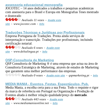
assessoria educacional monografia
JOCOTEC – 14 anos dedicados a trabalhos e pesquisas academicas
com assessoria para o Brasil e Europa em Monografias Teses mestrado
e doutorado
Avaliado 11 vezes -
Avalie este
- www.jocotec.com -
site
Info
Traduções Técnicas e Jurídicas por Profissionais
Empresa Portuguesa de Traduções. Presta ainda serviços de
interpretação e transcrição. Traduções por profissionais, incluindo
certificação notarial.
Avaliado 6 vezes -
Avalie este
- www.deltalingua.pt -
site
Info
QSP-Consultoria de Marketing
QSP Consultoria de Marketing ® é uma empresa que actua na área de
Consultoria Estratégica de Marketing, através de estudos de Marketing
que garantem uma melhor performance das empresas.
Avaliado 0 vezes -
- qspmarketing.pt -
Avalie este site
Info
MEDIA MANIA - Eventos, Festas, Espectáculos, Pub.
Media Mania, a escolha certa para a sua Festa. Todo o requinte e rigor
da marca de referência em Portugal na Organização e Produção de
Eventos aliada à melhor relação qualidade/preço do
mercado
.
Avaliado 443 vezes -
Avalie este
- www.mediamaniaonline.net -
site
Info