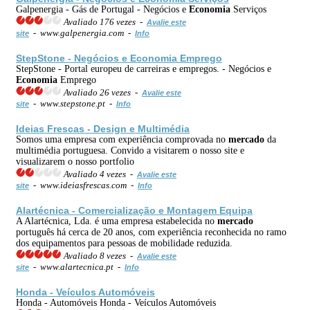
Galpenergia - Gás de Portugal - Negócios e
Economia
Serviços
Avaliado 176 vezes -
Avalie este
- www.galpenergia.com -
site
Info
StepStone - Negócios e
Economia
Emprego
StepStone - Portal europeu de carreiras e empregos. - Negócios e
Economia
Emprego
Avaliado 26 vezes -
Avalie este
- www.stepstone.pt -
site
Info
Ideias Frescas - Design e Multimédia
Somos uma empresa com experiência comprovada no
mercado
da
multimédia portuguesa. Convido a visitarem o nosso site e
visualizarem o nosso portfolio
Avaliado 4 vezes -
Avalie este
- www.ideiasfrescas.com -
site
Info
Alartécnica - Comercialização e Montagem Equipa
A Alartécnica, Lda. é uma empresa estabelecida no
mercado
português há cerca de 20 anos, com experiência reconhecida no ramo
dos equipamentos para pessoas de mobilidade reduzida.
Avaliado 8 vezes -
Avalie este
- www.alartecnica.pt -
site
Info
Honda - Veículos Automóveis
Honda - Automóveis Honda - Veículos Automóveis