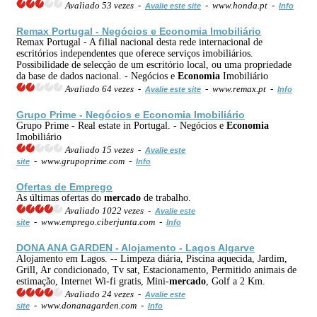
Avaliado 53 vezes -
- www.honda.pt -
Avalie este site
Info
Remax Portugal - Negócios e
Economia
Imobiliário
Remax Portugal - A filial nacional desta rede internacional de
escritórios independentes que oferece serviços imobiliários.
Possibilidade de selecçào de um escritório local, ou uma propriedade
da base de dados nacional. - Negócios e
Economia
Imobiliário
Avaliado 64 vezes -
- www.remax.pt -
Avalie este site
Info
Grupo Prime - Negócios e
Economia
Imobiliário
Grupo Prime - Real estate in Portugal. - Negócios e
Economia
Imobiliário
Avaliado 15 vezes -
Avalie este
- www.grupoprime.com -
site
Info
Ofertas de Emprego
As últimas ofertas do
mercado
de trabalho.
Avaliado 1022 vezes -
Avalie este
- www.emprego.ciberjunta.com -
site
Info
DONA ANA GARDEN - Alojamento - Lagos Algarve
Alojamento em Lagos. -- Limpeza diária, Piscina aquecida, Jardim,
Grill, Ar condicionado, Tv sat, Estacionamento, Permitido animais de
estimação, Internet Wi-fi gratis, Mini-
mercado
, Golf a 2 Km.
Avaliado 24 vezes -
Avalie este
- www.donanagarden.com -
site
Info