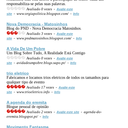
responsabiliza-se pelas suas palavras.
Avaliado 0 vezes -
Avalie este
- www.orgiapolitica.blogspot.com/ -
site
Info
Nova Democracia - Matosinhos
Blog do PND - Nova Democracia Matosinhos.
Avaliado 3 vezes -
Avalie este
- www.pndmatosinhos.blogspot.com/ -
site
Info
A Vida De Um Pobre
Um Blog Sobre Tudo, A Realidade Está Contigo
Avaliado 0 vezes -
Avalie este
- avidadeumpobre.blogs.sapo.pt/ -
site
Info
trio eletrico
Fabricamos e locamos trios eletricos de todos os tamanhos para
qualquer tipo de evento
Avaliado 17 vezes -
Avalie este
- www.trioeletrico.info -
site
Info
A agenda do eremita
Blogue pessoal de opinião
Avaliado 2 vezes -
- agenda-do-
Avalie este site
eremita.blogspot.pt/ -
Info
Movimento Fantasma