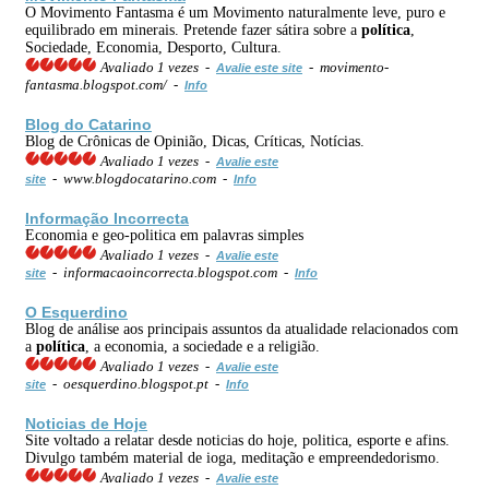
O Movimento Fantasma é um Movimento naturalmente leve, puro e
equilibrado em minerais. Pretende fazer sátira sobre a
política
,
Sociedade, Economia, Desporto, Cultura.
Avaliado 1 vezes -
- movimento-
Avalie este site
fantasma.blogspot.com/ -
Info
Blog do Catarino
Blog de Crônicas de Opinião, Dicas, Críticas, Notícias.
Avaliado 1 vezes -
Avalie este
- www.blogdocatarino.com -
site
Info
Informação Incorrecta
Economia e geo-politica em palavras simples
Avaliado 1 vezes -
Avalie este
- informacaoincorrecta.blogspot.com -
site
Info
O Esquerdino
Blog de análise aos principais assuntos da atualidade relacionados com
a
política
, a economia, a sociedade e a religião.
Avaliado 1 vezes -
Avalie este
- oesquerdino.blogspot.pt -
site
Info
Noticias de Hoje
Site voltado a relatar desde noticias do hoje, politica, esporte e afins.
Divulgo também material de ioga, meditação e empreendedorismo.
Avaliado 1 vezes -
Avalie este