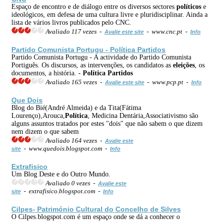
Espaço de encontro e de diálogo entre os diversos sectores
políticos
e
ideológicos, em defesa de uma cultura livre e pluridisciplinar. Ainda a
lista de vários livros publicados pelo CNC.
Avaliado 117 vezes -
- www.cnc.pt -
Avalie este site
Info
Partido Comunista Portugu -
Política
Partidos
Partido Comunista Portugu - A actividade do Partido Comunista
Portiguês. Os discursos, as intervenções, os candidatos as
eleições
, os
documentos, a história. -
Política
Partidos
Avaliado 165 vezes -
- www.pcp.pt -
Avalie este site
Info
Que Dois
Blog do Bié(André Almeida) e da Tita(Fátima
Lourenço),Arouca,
Política
, Medicina Dentária,Associativismo são
alguns assuntos tratados por estes "dois" que não sabem o que dizem
nem dizem o que sabem
Avaliado 164 vezes -
Avalie este
- www.quedois.blogspot.com -
site
Info
Extrafisico
Um Blog Deste e do Outro Mundo.
Avaliado 0 vezes -
Avalie este
- extrafisico.blogspot.com -
site
Info
Cilpes- Património Cultural do Concelho de Silves
O Cilpes.blogspot.com é um espaço onde se dá a conhecer o