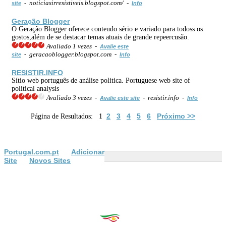
- noticiasirresistiveis.blogspot.com/ -
site
Info
Geração Blogger
O Geração Blogger oferece conteudo sério e variado para todoss os
gostos,além de se destacar temas atuais de grande repeercusão.
Avaliado 1 vezes -
Avalie este
- geracaoblogger.blogspot.com -
site
Info
RESISTIR.INFO
Sítio web português de análise politica. Portuguese web site of
political analysis
Avaliado 3 vezes -
- resistir.info -
Avalie este site
Info
2
3
4
5
6
Próximo >>
Página de Resultados: 1
Portugal.com.pt
Adicionar
Site
Novos Sites