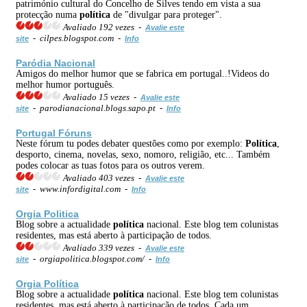
património cultural do Concelho de Silves tendo em vista a sua
protecção numa
política
de "divulgar para proteger".
Avaliado 192 vezes -
Avalie este
- cilpes.blogspot.com -
site
Info
Paródia Nacional
Amigos do melhor humor que se fabrica em portugal..!Videos do
melhor humor português.
Avaliado 15 vezes -
Avalie este
- parodianacional.blogs.sapo.pt -
site
Info
Portugal Fóruns
Neste fórum tu podes debater questões como por exemplo:
Política
,
desporto, cinema, novelas, sexo, nomoro, religião, etc... Também
podes colocar as tuas fotos para os outros verem.
Avaliado 403 vezes -
Avalie este
- www.infordigital.com -
site
Info
Orgia Politica
Blog sobre a actualidade
política
nacional. Este blog tem colunistas
residentes, mas está aberto à participação de todos.
Avaliado 339 vezes -
Avalie este
- orgiapolitica.blogspot.com/ -
site
Info
Orgia
Política
Blog sobre a actualidade
política
nacional. Este blog tem colunistas
residentes, mas está aberto à participação de todos. Cada um