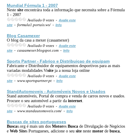
Mundial Fórmula 1 - 2007
Neste
site
encontrára toda a informação que necessita sobre a Fórmula
1 - 2007
Avaliado 0 vezes -
Avalie este
- formula1.portais.ws/ -
site
Info
Blog Casamexer
O blog da casa a mexer (casaamexer)
Avaliado 0 vezes -
Avalie este
- casaamexer.blogspot.com -
site
Info
Sports Partner - Fabrico e Distribuiçao de equipam
Fabricante e Distribuidor de equipamentos desportivos para as mais
variadas modalidades.Vi
site
ja a nossa loja online
Avaliado 0 vezes -
Avalie este
- www.sportspartner.pt -
site
Info
StandAutomoveis - Automóveis Novos e Usados
Stand automóveis, Portal de compra e venda de carros novos e usados.
Procure o seu automóvel a partir da
internet
.
Avaliado 0 vezes -
Avalie este
- www.standautomoveis.com/ -
site
Info
Busca
s de
site
s portugueses
Busca
s.org é mais um dos
Motor
es
Busca
de Divulgação de Negócios
e
Web
Site
s Portugueses, adicione o seu
site
neste
motor
de
busca
,