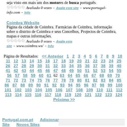
seja visto em mais um dos
motor
es de
busca
português.
Avaliado 0 vezes -
- www.portugal-
Avalie este site
info.com -
Info
Coimbra
Web
site
Página da cidade de Coimbra. Farmácias de Coimbra, informação
sobre o distrito de Coimbra e seus Concelhos, Projectos de Coimbra,
mapas e outras informações.
Avaliado 0 vezes -
Avalie este
- www.coimbra.ws/ -
site
Info
<< Anterior
1
2
3
4
5
6
7
8
9
10
Página de Resultados:
11
12
13
14
15
16
17
18
19
20
21
22
23
24
25
26
27
28
29
30
31
32
33
34
35
36
37
38
39
40
41
42
43
44
45
46
47
48
49
50
51
52
53
54
55
56
57
58
59
60
61
63
64
65
66
67
68
69
70
62
71
72
73
74
75
76
77
78
79
80
81
82
83
84
85
86
87
88
89
90
91
92
93
94
95
96
97
98
99
100
101
102
103
104
105
106
107
108
109
110
111
112
113
114
115
116
117
118
119
120
121
122
123
124
Próximo >>
Portugal.com.pt
Adicionar
Site
Novos Sites