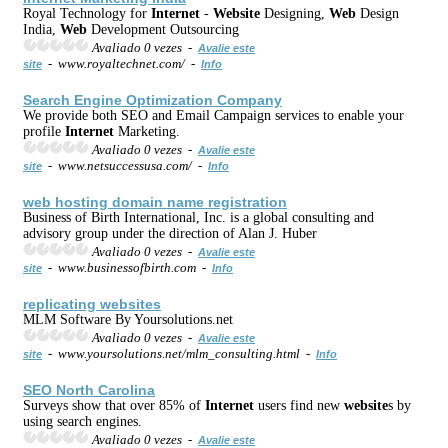
Royal Technology for
Internet
-
Web
site
Designing,
Web
Design
India,
Web
Development Outsourcing
Avaliado 0 vezes -
Avalie este
- www.royaltechnet.com/ -
site
Info
Search Engine Optimization Company
We provide both SEO and Email Campaign services to enable your
profile
Internet
Marketing.
Avaliado 0 vezes -
Avalie este
- www.netsuccessusa.com/ -
site
Info
web
hosting domain name registration
Business of Birth International, Inc. is a global consulting and
advisory group under the direction of Alan J. Huber
Avaliado 0 vezes -
Avalie este
- www.businessofbirth.com -
site
Info
replicating
web
site
s
MLM Software By Yoursolutions.net
Avaliado 0 vezes -
Avalie este
- www.yoursolutions.net/mlm_consulting.html -
site
Info
SEO North Carolina
Surveys show that over 85% of
Internet
users find new
web
site
s by
using search engines.
Avaliado 0 vezes -
Avalie este