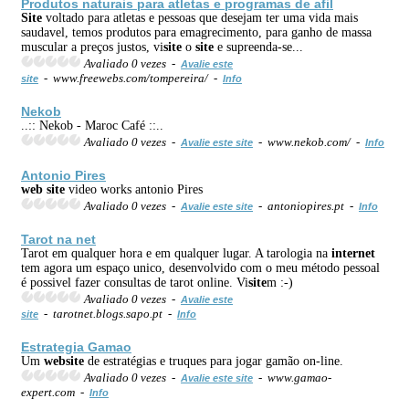
Produtos naturais para atletas e programas de afil
Site
voltado para atletas e pessoas que desejam ter uma vida mais
saudavel, temos produtos para emagrecimento, para ganho de massa
muscular a preços justos, vi
site
o
site
e supreenda-se...
Avaliado 0 vezes -
Avalie este
- www.freewebs.com/tompereira/ -
site
Info
Nekob
..:: Nekob - Maroc Café ::..
Avaliado 0 vezes -
- www.nekob.com/ -
Avalie este site
Info
Antonio Pires
web
site
video works antonio Pires
Avaliado 0 vezes -
- antoniopires.pt -
Avalie este site
Info
Tarot na net
Tarot em qualquer hora e em qualquer lugar. A tarologia na
internet
tem agora um espaço unico, desenvolvido com o meu método pessoal
é possivel fazer consultas de tarot online. Vi
site
m :-)
Avaliado 0 vezes -
Avalie este
- tarotnet.blogs.sapo.pt -
site
Info
Estrategia Gamao
Um
web
site
de estratégias e truques para jogar gamão on-line.
Avaliado 0 vezes -
- www.gamao-
Avalie este site
expert.com -
Info