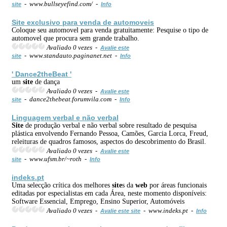
- www.bullseyefind.com/ -
site
Info
Site
exclusivo para venda de automoveis
Coloque seu automovel para venda gratuitamente: Pesquise o tipo de
automovel que procura sem grande trabalho.
Avaliado 0 vezes -
Avalie este
- www.standauto.paginanet.net -
site
Info
' Dance2theBeat '
um
site
de dança
Avaliado 0 vezes -
Avalie este
- dance2thebeat.forumvila.com -
site
Info
Linguagem verbal e não verbal
Site
de produção verbal e não verbal sobre resultado de pesquisa
plástica envolvendo Fernando Pessoa, Camões, Garcia Lorca, Freud,
releituras de quadros famosos, aspectos do descobrimento do Brasil.
Avaliado 0 vezes -
Avalie este
- www.ufsm.br/~roth -
site
Info
indeks.pt
Uma selecção crítica dos melhores
site
s da
web
por áreas funcionais
editadas por especialistas em cada Área, neste momento disponíveis:
Software Essencial, Emprego, Ensino Superior, Automóveis
Avaliado 0 vezes -
- www.indeks.pt -
Avalie este site
Info