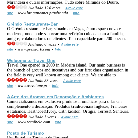
Mirandesa e outras informações. Tudo sobre Miranda do Douro.
Avaliado 124 vezes -
Avalie este
- www.bragancanet.pt/miranda -
site
Info
Grémio Restaurante-Bar
O Grémio restaurante-bar, situado em Vagos, é um espaço novo e
moderno, onde pode saborear uma
refeição
cuidada com a família,
amigos, colaboradores ou clientes. Tem capacidade para 200 pessoas.
Avaliado 6 vezes -
Avalie este
- www.gremiorb.com -
site
Info
Welcome to Travel One
Travel One opened in 2000 in Madeira island. Our main business is
the branch of groups and incentives and our first class organisation in
the field is very well known among our clients. We are able to
Avaliado 83 vezes -
Avalie este
- www.travelone.pt -
site
Info
A Arte dos Aromas em Decoração e Ambientes
Comercializamos em exclusivo produtos aromáticos para o lar em
complemento à decoração. Produtos
tradicionais
Ingleses, Franceses
e Italianos. Heathcoe&Ivory, Cath kidston, Ortigia, Terres& Senteurs.
Avaliado 5 vezes -
Avalie este
- www.tecnibele.com -
site
Info
Posto de Turismo
Um Portal do Turismo de Portugal