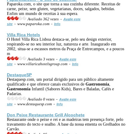
Paparoka.com, o site que torna a sua cozinha diferente. Receitas de
carne, peixe, sem gluten, vegetarianas, doces, salgados, bebidas.
Enfim um mundo de receitas à sua espera.
Avaliado 362 vezes -
Avalie este
- www.paparoka.com -
site
Info
Villa Rica Hotels
O Hotel Villa Rica Lisboa destaca-se, pelo seu design exterior,
respirando-se no seu interior luz, natureza e arte. Inaugurado em
2002, situa-se a escassos metros da Praça de Entrecampos, e a poucos
m
Avaliado 3 vezes -
Avalie este
- www.villaricahotelsgroup.com -
site
Info
DestaqueSP
Destaquesp.com, um portal dirigido para um público altamente
qualificado e que oferece canais exclusivos de
Gastronomia
,
Gastronomia
Infantil (Sabores Kids), Bares e Baladas, Cafés e
Padarias.
Avaliado 0 vezes -
Avalie este
- www.destaquesp.com -
site
Info
Don Peixe Restaurante Grill Alcochete
Restaurante onde o peixe e rei e as madeiras tem presença forte, pelo
travamento do tecto e soalho. A base da nossa ementa os Grelhados no
Carvão.