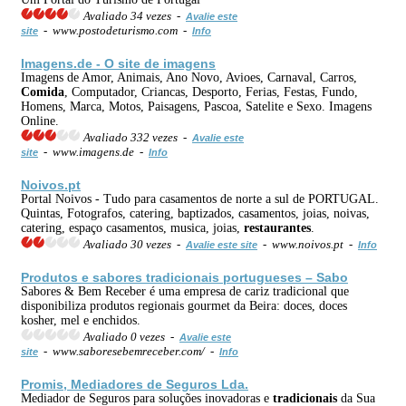
Avaliado 34 vezes -
Avalie este
- www.postodeturismo.com -
site
Info
Imagens.de - O site de imagens
Imagens de Amor, Animais, Ano Novo, Avioes, Carnaval, Carros,
Comida
, Computador, Criancas, Desporto, Ferias, Festas, Fundo,
Homens, Marca, Motos, Paisagens, Pascoa, Satelite e Sexo. Imagens
Online.
Avaliado 332 vezes -
Avalie este
- www.imagens.de -
site
Info
Noivos.pt
Portal Noivos - Tudo para casamentos de norte a sul de PORTUGAL.
Quintas, Fotografos, catering, baptizados, casamentos, joias, noivas,
catering, espaço casamentos, musica, joias,
restaurantes
.
Avaliado 30 vezes -
- www.noivos.pt -
Avalie este site
Info
Produtos e sabores
tradicionais
portugueses – Sabo
Sabores & Bem Receber é uma empresa de cariz tradicional que
disponibiliza produtos regionais gourmet da Beira: doces, doces
kosher, mel e enchidos.
Avaliado 0 vezes -
Avalie este
- www.saboresebemreceber.com/ -
site
Info
Promis, Mediadores de Seguros Lda.
Mediador de Seguros para soluções inovadoras e
tradicionais
da Sua