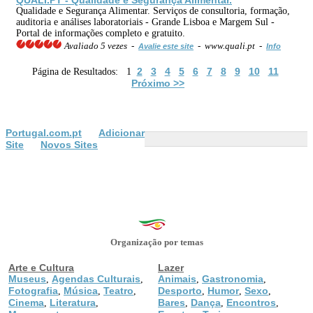
Qualidade e Segurança Alimentar. Serviços de consultoria, formação,
auditoria e análises laboratoriais - Grande Lisboa e Margem Sul -
Portal de informações completo e gratuito.
Avaliado 5 vezes -
- www.quali.pt -
Avalie este site
Info
2
3
4
5
6
7
8
9
10
11
Página de Resultados: 1
Próximo >>
Portugal.com.pt
Adicionar
Site
Novos Sites
Organização por temas
Arte e Cultura
Lazer
Museus
Agendas Culturais
Animais
Gastronomia
,
,
,
,
Fotografia
Música
Teatro
Desporto
Humor
Sexo
,
,
,
,
,
,
Cinema
Literatura
Bares
Dança
Encontros
,
,
,
,
,