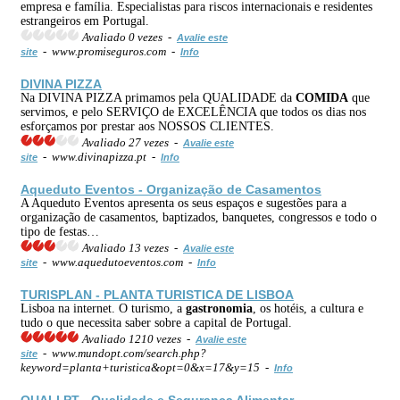
empresa e família. Especialistas para riscos internacionais e residentes
estrangeiros em Portugal.
Avaliado 0 vezes -
Avalie este
- www.promiseguros.com -
site
Info
DIVINA PIZZA
Na DIVINA PIZZA primamos pela QUALIDADE da
COMIDA
que
servimos, e pelo SERVIÇO de EXCELÊNCIA que todos os dias nos
esforçamos por prestar aos NOSSOS CLIENTES.
Avaliado 27 vezes -
Avalie este
- www.divinapizza.pt -
site
Info
Aqueduto Eventos - Organização de Casamentos
A Aqueduto Eventos apresenta os seus espaços e sugestões para a
organização de casamentos, baptizados, banquetes, congressos e todo o
tipo de festas…
Avaliado 13 vezes -
Avalie este
- www.aquedutoeventos.com -
site
Info
TURISPLAN - PLANTA TURISTICA DE LISBOA
Lisboa na internet. O turismo, a
gastronomia
, os hotéis, a cultura e
tudo o que necessita saber sobre a capital de Portugal.
Avaliado 1210 vezes -
Avalie este
- www.mundopt.com/search.php?
site
keyword=planta+turistica&opt=0&x=17&y=15 -
Info
QUALI.PT - Qualidade e Segurança Alimentar.