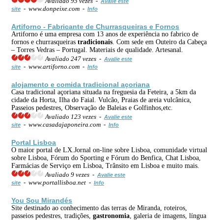
Avaliado 95 vezes -
Avalie este
- www.donpeixe.com -
site
Info
Artiforno - Fabricante de Churrasqueiras e Fornos
Artiforno é uma empresa com 13 anos de experiência no fabrico de
fornos e churrasqueiras
tradicionais
. Com sede em Outeiro da Cabeça
– Torres Vedras – Portugal. Materiais de qualidade. Artesanal.
Avaliado 247 vezes -
Avalie este
- www.artiforno.com -
site
Info
alojamento e
comida
tradicional açoriana
Casa tradicional açoriana situada na freguesia da Feteira, a 5km da
cidade da Horta, Ilha do Faial. Vulcão, Praias de areia vulcânica,
Passeios pedestres, Observação de Baleias e Golfinhos,etc.
Avaliado 123 vezes -
Avalie este
- www.casadajaponeira.com -
site
Info
Portal Lisboa
O maior portal de LX.Jornal on-line sobre Lisboa, comunidade virtual
sobre Lisboa, Fórum do Sporting e Fórum do Benfica, Chat Lisboa,
Farmácias de Serviço em Lisboa, Trânsito em Lisboa e muito mais.
Avaliado 9 vezes -
Avalie este
- www.portallisboa.net -
site
Info
You Sou Mirandés
Site destinado ao conhecimento das terras de Miranda, roteiros,
passeios pedestres, tradições,
gastronomia
, galeria de imagens, língua