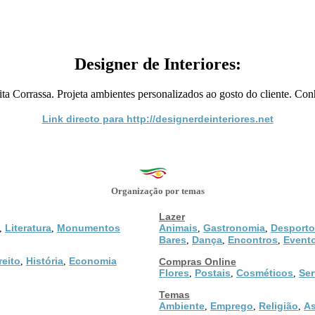
Designer de Interiores:
ta Corrassa. Projeta ambientes personalizados ao gosto do cliente. Con
Link directo para http://designerdeinteriores.net
Organização por temas
Lazer
Literatura
Monumentos
Animais
Gastronomia
Desporto
,
,
,
,
Bares
Dança
Encontros
Event
,
,
,
reito
História
Economia
,
,
Compras Online
Flores
Postais
Cosméticos
Ser
,
,
,
Temas
Ambiente
Emprego
Religião
As
,
,
,