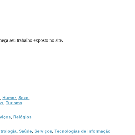
heça seu trabalho exposto no site.
Humor
Sexo
,
,
,
os
Turismo
,
viços
Relógios
,
trologia
Saúde
Serviços
Tecnologias de Informação
,
,
,