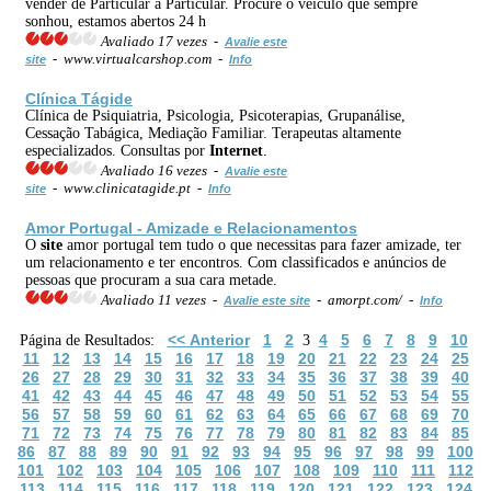
vender de Particular a Particular. Procure o veiculo que sempre
sonhou, estamos abertos 24 h
Avaliado 17 vezes -
Avalie este
- www.virtualcarshop.com -
site
Info
Clínica Tágide
Clínica de Psiquiatria, Psicologia, Psicoterapias, Grupanálise,
Cessação Tabágica, Mediação Familiar. Terapeutas altamente
especializados. Consultas por
Internet
.
Avaliado 16 vezes -
Avalie este
- www.clinicatagide.pt -
site
Info
Amor Portugal - Amizade e Relacionamentos
O
site
amor portugal tem tudo o que necessitas para fazer amizade, ter
um relacionamento e ter encontros. Com classificados e anúncios de
pessoas que procuram a sua cara metade.
Avaliado 11 vezes -
- amorpt.com/ -
Avalie este site
Info
<< Anterior
1
2
4
5
6
7
8
9
10
Página de Resultados:
3
11
12
13
14
15
16
17
18
19
20
21
22
23
24
25
26
27
28
29
30
31
32
33
34
35
36
37
38
39
40
41
42
43
44
45
46
47
48
49
50
51
52
53
54
55
56
57
58
59
60
61
62
63
64
65
66
67
68
69
70
71
72
73
74
75
76
77
78
79
80
81
82
83
84
85
86
87
88
89
90
91
92
93
94
95
96
97
98
99
100
101
102
103
104
105
106
107
108
109
110
111
112
113
114
115
116
117
118
119
120
121
122
123
124