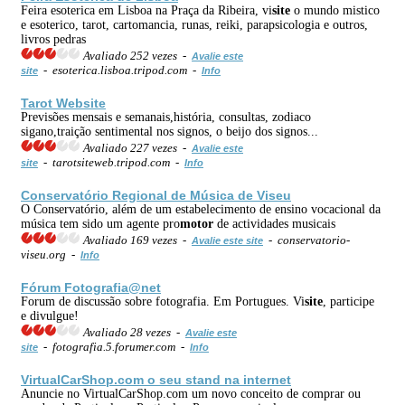
Feira esoterica em Lisboa na Praça da Ribeira, vi
site
o mundo mistico
e esoterico, tarot, cartomancia, runas, reiki, parapsicologia e outros,
livros pedras
Avaliado 252 vezes -
Avalie este
- esoterica.lisboa.tripod.com -
site
Info
Tarot
Web
site
Previsões mensais e semanais,história, consultas, zodiaco
sigano,traição sentimental nos signos, o beijo dos signos...
Avaliado 227 vezes -
Avalie este
- tarotsiteweb.tripod.com -
site
Info
Conservatório Regional de Música de Viseu
O Conservatório, além de um estabelecimento de ensino vocacional da
música tem sido um agente pro
motor
de actividades musicais
Avaliado 169 vezes -
- conservatorio-
Avalie este site
viseu.org -
Info
Fórum Fotografia@net
Forum de discussão sobre fotografia. Em Portugues. Vi
site
, participe
e divulgue!
Avaliado 28 vezes -
Avalie este
- fotografia.5.forumer.com -
site
Info
VirtualCarShop.com o seu stand na
internet
Anuncie no VirtualCarShop.com um novo conceito de comprar ou