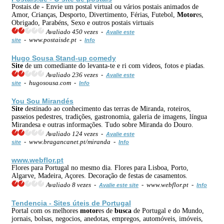
Postais.de - Envie um postal virtual ou vários postais animados de
Amor, Crianças, Desporto, Divertimento, Férias, Futebol,
Motor
es,
Obrigado, Parabéns, Sexo e outros postais virtuais
Avaliado 450 vezes -
Avalie este
- www.postaisde.pt -
site
Info
Hugo Sousa Stand-up comedy
Site
de um comediante do levanta-te e ri com videos, fotos e piadas.
Avaliado 236 vezes -
Avalie este
- hugosousa.com -
site
Info
You Sou Mirandés
Site
destinado ao conhecimento das terras de Miranda, roteiros,
passeios pedestres, tradições, gastronomia, galeria de imagens, língua
Mirandesa e outras informações. Tudo sobre Miranda do Douro.
Avaliado 124 vezes -
Avalie este
- www.bragancanet.pt/miranda -
site
Info
www.
web
flor.pt
Flores para Portugal no mesmo dia. Flores para Lisboa, Porto,
Algarve, Madeira, Açores. Decoração de festas de casamentos.
Avaliado 8 vezes -
- www.webflor.pt -
Avalie este site
Info
Tendencia -
Site
s úteis de Portugal
Portal com os melhores
motor
es de
busca
de Portugal e do Mundo,
jornais, bolsas, negocios, anedotas, empregos, automóveis, imóveis,