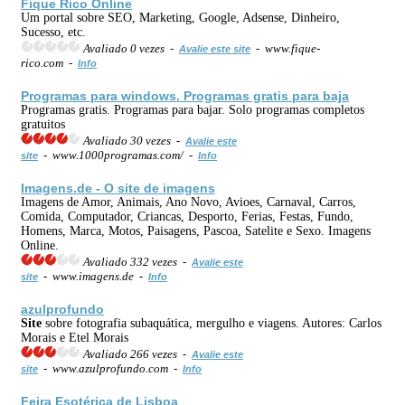
Fique Rico Online
Um portal sobre SEO, Marketing, Google, Adsense, Dinheiro,
Sucesso, etc.
Avaliado 0 vezes -
- www.fique-
Avalie este site
rico.com -
Info
Programas para windows. Programas gratis para baja
Programas gratis. Programas para bajar. Solo programas completos
gratuitos
Avaliado 30 vezes -
Avalie este
- www.1000programas.com/ -
site
Info
Imagens.de - O
site
de imagens
Imagens de Amor, Animais, Ano Novo, Avioes, Carnaval, Carros,
Comida, Computador, Criancas, Desporto, Ferias, Festas, Fundo,
Homens, Marca, Motos, Paisagens, Pascoa, Satelite e Sexo. Imagens
Online.
Avaliado 332 vezes -
Avalie este
- www.imagens.de -
site
Info
azulprofundo
Site
sobre fotografia subaquática, mergulho e viagens. Autores: Carlos
Morais e Etel Morais
Avaliado 266 vezes -
Avalie este
- www.azulprofundo.com -
site
Info
Feira Esotérica de Lisboa