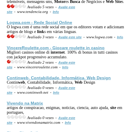
telemóveis, mensagens sms,
Motor
es
Busca
de Negócios e
Web
Site
s.
Avaliado 5 vezes -
Avalie este
- www.tendencia.org -
site
Info
Logwa.com - Rede Social Online
O logwa.com é uma rede social em que os editores votam e adicionam
artigos de blogs e
link
s em várias linguas.
Avaliado 3 vezes -
- www.logwa.com -
Avalie este site
Info
VincereRoulette.com - Giocare roulette in casino
Migliori casinos online di
internet
. 100% di bonus in tutti casinos
con jackpot progressivo accumulato.
Avaliado 2 vezes -
Avalie este
- www.vincereroulette.com -
site
Info
Contin
web
, Contabilidade, Informática,
Web
Design
Contin
web
, Contabilidade, Informática,
Web
Design
Avaliado 0 vezes -
Avalie este
- www.continweb.net -
site
Info
Vivendo na Matrix
artigos de conspiracao, enigmas, noticias, ciencia, auto ajuda,
site
em
portugues,
Avaliado 0 vezes -
Avalie este
- www.vivendonamatrix.com -
site
Info