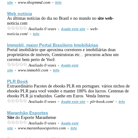
- www.shopmmd.com -
site
Info
Web
noticia
As últimas notícias do dia no Brasil e no mundo no
site
web
-
noticia.com
Avaliado 0 vezes -
- web-
Avalie este site
noticia.com/ -
Info
Immobli, maior Portal Brasileiro Imobiliárias
Portal imobiliário que aproxima corretores e imobiliárias doas
proprietários de imóveis, Construtoras etc... procurou achou um
corretor bem perto de Você.
Avaliado 0 vezes -
Avalie este
- www.immobli.com -
site
Info
PLR Book
Extraordinário Pacotes de ebooks PLR em portugues. vários nichos de
ebooks PLR para você vender e manter 100% dos lucros. Centenas de
ebooks PLR já traduzidos. Ganhe em Euros. Venda Interna
Avaliado 0 vezes -
- plr-book.com/ -
Avalie este site
Info
Maranhão Esportes
Site
do Esporte Maranhense
Avaliado 0 vezes -
Avalie este
- www.maranhaoesportes.com -
site
Info