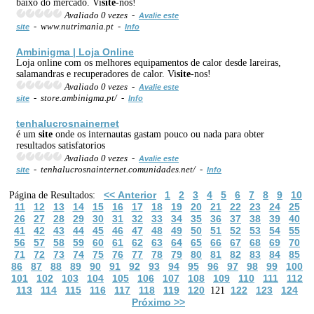
baixo do mercado. Vi
site
-nos!
Avaliado 0 vezes -
Avalie este
- www.nutrimania.pt -
site
Info
Ambinigma | Loja Online
Loja online com os melhores equipamentos de calor desde lareiras,
salamandras e recuperadores de calor. Vi
site
-nos!
Avaliado 0 vezes -
Avalie este
- store.ambinigma.pt/ -
site
Info
tenhalucrosnainernet
é um
site
onde os internautas gastam pouco ou nada para obter
resultados satisfatorios
Avaliado 0 vezes -
Avalie este
- tenhalucrosnainternet.comunidades.net/ -
site
Info
<< Anterior
1
2
3
4
5
6
7
8
9
10
Página de Resultados:
11
12
13
14
15
16
17
18
19
20
21
22
23
24
25
26
27
28
29
30
31
32
33
34
35
36
37
38
39
40
41
42
43
44
45
46
47
48
49
50
51
52
53
54
55
56
57
58
59
60
61
62
63
64
65
66
67
68
69
70
71
72
73
74
75
76
77
78
79
80
81
82
83
84
85
86
87
88
89
90
91
92
93
94
95
96
97
98
99
100
101
102
103
104
105
106
107
108
109
110
111
112
113
114
115
116
117
118
119
120
122
123
124
121
Próximo >>