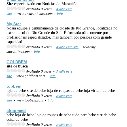
Site
especializado em Noticias do Maranhão
Avaliado 0 vezes -
Avalie este
- www.omaranhense.com -
site
Info
My Star
Nossa equipe é genuinamente da cidade de Rio Grande, localizada no
extremo sul do Rio Grande do Sul. É formada não somente por
profissionais especializados, mas também por pessoas com grande
capacidad
Avaliado 0 vezes -
- www.my-
Avalie este site
staronline.com -
Info
GOLDBEM
site
de
busca
Avaliado 0 vezes -
Avalie este
- www.goldbem.com -
site
Info
topbem
loja de bebe
site
de bebe loja de roupas de bebe loja virtual de bebe
Avaliado 0 vezes -
Avalie este
- www.topbem.com -
site
Info
shopmmd
bebe loja de bebe loja de roupas de bebe tudo para bebe
site
de bebe
coisa de bebe
Avaliado 0 vezes -
Avalie este