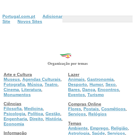
Portugal.com.pt
Adicionar
Site
Novos Sites
Organização por temas
Arte e Cultura
Lazer
Museus
Agendas Culturais
Animais
Gastronomia
,
,
,
,
Fotografia
Música
Teatro
Desporto
Humor
Sexo
,
,
,
,
,
,
Cinema
Literatura
Bares
Dança
Encontros
,
,
,
,
,
Monumentos
Eventos
Turismo
,
Ciências
Compras Online
Filosofia
Medicina
,
,
Flores
Postais
Cosméticos
,
,
,
Psicologia
Política
Gestão
,
,
,
Serviços
Relógios
,
Engenharia
Direito
História
,
,
,
Temas
Economia
Ambiente
Emprego
Religião
,
,
,
Informação
Astrologia
Saúde
Serviços
,
,
,