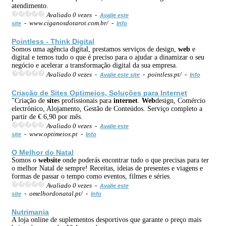
atendimento.
Avaliado 0 vezes -
Avalie este
- www.ciganosdotarot.com.br/ -
site
Info
Pointless - Think Digital
Somos uma agência digital, prestamos serviços de design,
web
e
digital e temos tudo o que é preciso para o ajudar a dinamizar o seu
negócio e acelerar a transformação digital da sua empresa.
Avaliado 0 vezes -
- pointless.pt/ -
Avalie este site
Info
Criação de
Site
s Optimeios, Soluções para
Internet
"Criação de
site
s profissionais para
internet
.
Web
design, Comércio
electrónico, Alojamento, Gestão de Conteúdos. Serviço completo a
partir de € 6,90 por mês.
Avaliado 0 vezes -
Avalie este
- www.optimeios.pt -
site
Info
O Melhor do Natal
Somos o
web
site
onde poderás encontrar tudo o que precisas para ter
o melhor Natal de sempre! Receitas, ideias de presentes e viagens e
formas de passar o tempo como eventos, filmes e séries.
Avaliado 0 vezes -
Avalie este
- omelhordonatal.pt/ -
site
Info
Nutrimania
A loja online de suplementos desportivos que garante o preço mais