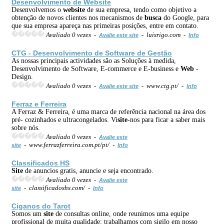
Desenvolvimento de
Web
site
Desenvolvemos o
web
site
de sua empresa, tendo como objetivo a
obtenção de novos clientes nos mecanismos de
busca
do Google, para
que sua empresa apareça nas primeiras posições, entre em contato.
Avaliado 0 vezes -
- luisrigo.com -
Avalie este site
Info
CTG - Desenvolvimento de Software de Gestão
As nossas principais actividades são as Soluções à medida,
Desenvolvimento de Software, E-commerce e E-business e
Web
-
Design.
Avaliado 0 vezes -
- www.ctg.pt/ -
Avalie este site
Info
Ferraz e Ferreira
A Ferraz & Ferreira, é uma marca de referência nacional na área dos
pré- cozinhados e ultracongelados. Vi
site
-nos para ficar a saber mais
sobre nós.
Avaliado 0 vezes -
Avalie este
- www.ferrazferreira.com.pt/pt/ -
site
Info
Classificados HS
Site
de anuncios gratis, anuncie e seja encontrado.
Avaliado 0 vezes -
Avalie este
- classificadoshs.com/ -
site
Info
Ciganos do Tarot
Somos um
site
de consultas online, onde reunimos uma equipe
profissional de muita qualidade; trabalhamos com sigilo em nosso