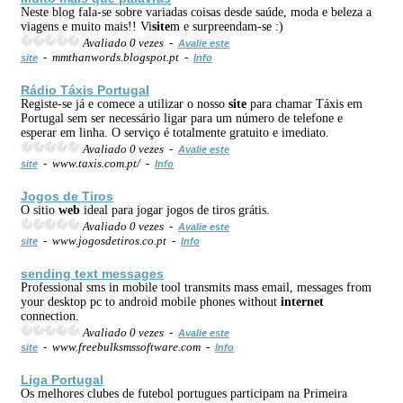
Neste blog fala-se sobre variadas coisas desde saúde, moda e beleza a
viagens e muito mais!! Vi
site
m e surpreendam-se :)
Avaliado 0 vezes -
Avalie este
- mmthanwords.blogspot.pt -
site
Info
Rádio Táxis Portugal
Registe-se já e comece a utilizar o nosso
site
para chamar Táxis em
Portugal sem ser necessário ligar para um número de telefone e
esperar em linha. O serviço é totalmente gratuito e imediato.
Avaliado 0 vezes -
Avalie este
- www.taxis.com.pt/ -
site
Info
Jogos de Tiros
O sitio
web
ideal para jogar jogos de tiros grátis.
Avaliado 0 vezes -
Avalie este
- www.jogosdetiros.co.pt -
site
Info
sending text messages
Professional sms in mobile tool transmits mass email, messages from
your desktop pc to android mobile phones without
internet
connection.
Avaliado 0 vezes -
Avalie este
- www.freebulksmssoftware.com -
site
Info
Liga Portugal
Os melhores clubes de futebol portugues participam na Primeira