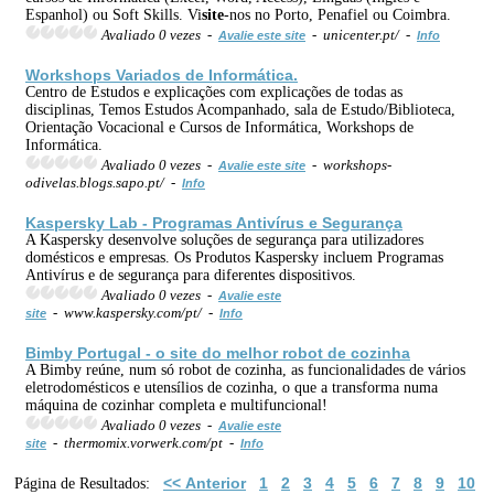
Espanhol) ou Soft Skills. Vi
site
-nos no Porto, Penafiel ou Coimbra.
Avaliado 0 vezes -
- unicenter.pt/ -
Avalie este site
Info
Workshops Variados de Informática.
Centro de Estudos e explicações com explicações de todas as
disciplinas, Temos Estudos Acompanhado, sala de Estudo/Biblioteca,
Orientação Vocacional e Cursos de Informática, Workshops de
Informática.
Avaliado 0 vezes -
- workshops-
Avalie este site
odivelas.blogs.sapo.pt/ -
Info
Kaspersky Lab - Programas Antivírus e Segurança
A Kaspersky desenvolve soluções de segurança para utilizadores
domésticos e empresas. Os Produtos Kaspersky incluem Programas
Antivírus e de segurança para diferentes dispositivos.
Avaliado 0 vezes -
Avalie este
- www.kaspersky.com/pt/ -
site
Info
Bimby Portugal - o
site
do melhor robot de cozinha
A Bimby reúne, num só robot de cozinha, as funcionalidades de vários
eletrodomésticos e utensílios de cozinha, o que a transforma numa
máquina de cozinhar completa e multifuncional!
Avaliado 0 vezes -
Avalie este
- thermomix.vorwerk.com/pt -
site
Info
<< Anterior
1
2
3
4
5
6
7
8
9
10
Página de Resultados: