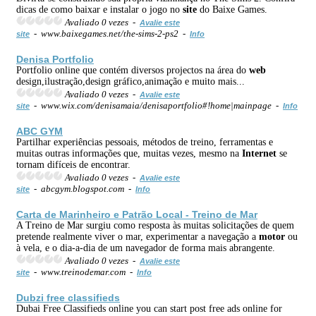
dicas de como baixar e instalar o jogo no
site
do Baixe Games.
Avaliado 0 vezes -
Avalie este
- www.baixegames.net/the-sims-2-ps2 -
site
Info
Denisa Portfolio
Portfolio online que contém diversos projectos na área do
web
design,ilustração,design gráfico,animação e muito mais...
Avaliado 0 vezes -
Avalie este
- www.wix.com/denisamaia/denisaportfolio#!home|mainpage -
site
Info
ABC GYM
Partilhar experiências pessoais, métodos de treino, ferramentas e
muitas outras informações que, muitas vezes, mesmo na
Internet
se
tornam difíceis de encontrar.
Avaliado 0 vezes -
Avalie este
- abcgym.blogspot.com -
site
Info
Carta de Marinheiro e Patrão Local - Treino de Mar
A Treino de Mar surgiu como resposta às muitas solicitações de quem
pretende realmente viver o mar, experimentar a navegação a
motor
ou
à vela, e o dia-a-dia de um navegador de forma mais abrangente.
Avaliado 0 vezes -
Avalie este
- www.treinodemar.com -
site
Info
Dubzi free classifieds
Dubai Free Classifieds online you can start post free ads online for