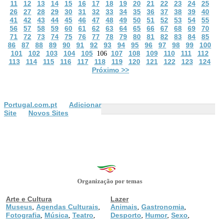
11
12
13
14
15
16
17
18
19
20
21
22
23
24
25
26
27
28
29
30
31
32
33
34
35
36
37
38
39
40
41
42
43
44
45
46
47
48
49
50
51
52
53
54
55
56
57
58
59
60
61
62
63
64
65
66
67
68
69
70
71
72
73
74
75
76
77
78
79
80
81
82
83
84
85
86
87
88
89
90
91
92
93
94
95
96
97
98
99
100
101
102
103
104
105
107
108
109
110
111
112
106
113
114
115
116
117
118
119
120
121
122
123
124
Próximo >>
Portugal.com.pt
Adicionar
Site
Novos Sites
Organização por temas
Arte e Cultura
Lazer
Museus
Agendas Culturais
Animais
Gastronomia
,
,
,
,
Fotografia
Música
Teatro
Desporto
Humor
Sexo
,
,
,
,
,
,