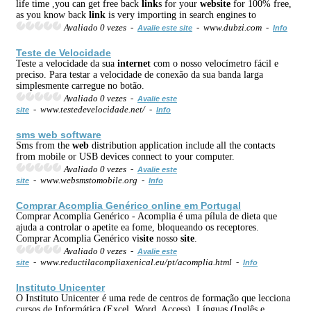
life time ,you can get free back
link
s for your
web
site
for 100% free,
as you know back
link
is very importing in search engines to
Avaliado 0 vezes -
- www.dubzi.com -
Avalie este site
Info
Teste de Velocidade
Teste a velocidade da sua
internet
com o nosso velocímetro fácil e
preciso. Para testar a velocidade de conexão da sua banda larga
simplesmente carregue no botão.
Avaliado 0 vezes -
Avalie este
- www.testedevelocidade.net/ -
site
Info
sms
web
software
Sms from the
web
distribution application include all the contacts
from mobile or USB devices connect to your computer.
Avaliado 0 vezes -
Avalie este
- www.websmstomobile.org -
site
Info
Comprar Acomplia Genérico online em Portugal
Comprar Acomplia Genérico - Acomplia é uma pílula de dieta que
ajuda a controlar o apetite ea fome, bloqueando os receptores.
Comprar Acomplia Genérico vi
site
nosso
site
.
Avaliado 0 vezes -
Avalie este
- www.reductilacompliaxenical.eu/pt/acomplia.html -
site
Info
Instituto Unicenter
O Instituto Unicenter é uma rede de centros de formação que lecciona
cursos de Informática (Excel, Word, Access), Línguas (Inglês e