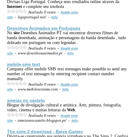
Divisao Liga Portugal. Conheça seus resultados online atraves da
Internet
e complete seu totobola
Avaliado 0 vezes -
Avalie este
- ligaportugal.net/ -
site
Info
Desenhos Animados em Portugues
No
site
Desenhos Animados PT vai encontrar diversos filmes de
banda desenhada, animação e personagens da banda desenhada , tudo
dobrado em portugues ou com legendas .
Avaliado 0 vezes -
Avalie este
- www.desenhosanimados.pt -
site
Info
mobile sms text
Company offer mobile SMS text messages make possible to send any
number of text messages by entering recipient contact number
manually.
Avaliado 0 vezes -
Avalie este
- www.mobiletextsms.com -
site
Info
ameias no castelo
Blogue de divulgação cultural e artística. Arte, pintura, fotografia,
video, cinema e muitas leituras da
Web
.
Avaliado 0 vezes -
Avalie este
- ameiasnocastelo.blogspot.pt/ -
site
Info
The sims 2 download - Baixe Games
Divirta-se construindo sua própria vizinhança no The Sims 2. Confira