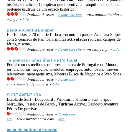
história e tradição. Complexo que incentiva á tranquilidade de quem
pretende usufruir de um espaço histórico.
Avaliado 6 vezes -
- www.quintaalcaidaria-
Avalie este site
mor.pt/ -
Info
parque aventura sniper
Ém Bucelas, a 20 min de Lisboa, encontra o parque Aventura Sniper
com 5 cenários de Paintball, muitas
actividades
radicais, campos de
férias, piscina,
Avaliado 6 vezes -
- www.sniper.pt -
Avalie este site
Info
Tendencia - Sites úteis de Portugal
Portal com os melhores motores de busca de Portugal e do Mundo,
jornais, bolsas, negocios, anedotas, empregos, automóveis, imóveis,
telemóveis, mensagens sms, Motores Busca de Negócios e Web Sites.
Avaliado 5 vezes -
Avalie este
- www.tendencia.org -
site
Info
SURF AVENTURA
Escola de Surf , Bodyboard , Windsurf , Kitesurf, Surf Trips ,
Mergulho, Passeios de Barco ,
Turismo
Activo, Desporto Aventura,
Férias Desportivas.
Avaliado 3 vezes -
Avalie este
- www.surfaventura.com -
site
Info
casa de cultura de corval