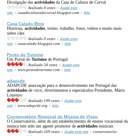
Divulgação das
actividades
da Casa de Cultura de Corval
Avaliado 0 vezes -
Avalie este
- casadeculturadecorval.blogspot.com -
site
Info
Casa Calado Blog
Histórias,
actividades
, treino, trabalho, fotos, videos e muito mais
sobre cães
Avaliado 0 vezes -
Avalie este
- casacalado.blogspot.com -
site
Info
Posto de
Turismo
Um Portal do
Turismo
de Portugal
Avaliado 34 vezes -
Avalie este
- www.postodeturismo.com -
site
Info
adapcde
ADAPCDE associação para o desenvolvimento em Portugal das
actividades
de circo, divertimentos e espectáculos Presidente, Mário
Loureiro
Avaliado 199 vezes -
Avalie este
- www.adapcde.org -
site
Info
Conservatório Regional de Música de Viseu
O Conservatório, além de um estabelecimento de ensino vocacional da
música tem sido um agente promotor de
actividades
musicais
Avaliado 169 vezes -
- conservatorio-
Avalie este site