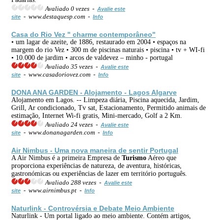
Avaliado 0 vezes -
Avalie este
- www.destaquesp.com -
site
Info
Casa do Rio Vez " charme contemporâneo"
• um lagar de azeite, de 1886, restaurado em 2004 • espaços na
margem do rio Vez • 300 m de piscinas naturais • piscina • tv + WI-fi
• 10.000 de jardim • arcos de valdevez – minho - portugal
Avaliado 35 vezes -
Avalie este
- www.casadoriovez.com -
site
Info
DONA ANA GARDEN - Alojamento - Lagos Algarve
Alojamento em Lagos. -- Limpeza diária, Piscina aquecida, Jardim,
Grill, Ar condicionado, Tv sat, Estacionamento, Permitido animais de
estimação, Internet Wi-fi gratis, Mini-mercado, Golf a 2 Km.
Avaliado 24 vezes -
Avalie este
- www.donanagarden.com -
site
Info
Air Nimbus - Uma nova maneira de sentir Portugal
A Air Nimbus é a primeira Empresa de
Turismo
Aéreo que
proporciona experiências de natureza, de aventura, históricas,
gastronómicas ou experiências de lazer em território português.
Avaliado 288 vezes -
Avalie este
- www.airnimbus.pt -
site
Info
Naturlink - Controvérsia e Debate Meio Ambiente
Naturlink - Um portal ligado ao meio ambiente. Contém artigos,