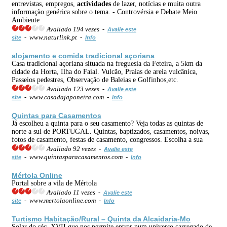
entrevistas, empregos,
actividades
de lazer, notícias e muita outra
informaçào genérica sobre o tema. - Controvérsia e Debate Meio
Ambiente
Avaliado 194 vezes -
Avalie este
- www.naturlink.pt -
site
Info
alojamento e comida tradicional açoriana
Casa tradicional açoriana situada na freguesia da Feteira, a 5km da
cidade da Horta, Ilha do Faial. Vulcão, Praias de areia vulcânica,
Passeios pedestres, Observação de Baleias e Golfinhos,etc.
Avaliado 123 vezes -
Avalie este
- www.casadajaponeira.com -
site
Info
Quintas para Casamentos
Já escolheu a quinta para o seu casamento? Veja todas as quintas de
norte a sul de PORTUGAL. Quintas, baptizados, casamentos, noivas,
fotos de casamento, festas de casamento, congressos. Escolha a sua
Avaliado 92 vezes -
Avalie este
- www.quintasparacasamentos.com -
site
Info
Mértola Online
Portal sobre a vila de Mértola
Avaliado 11 vezes -
Avalie este
- www.mertolaonline.com -
site
Info
Turtismo Habitação/Rural – Quinta da Alcaidaria-Mo
Solar do séc. XVII que nos permite entrar num universo carregado de