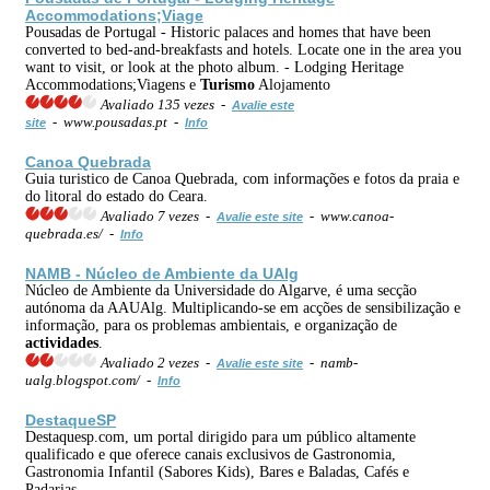
Accommodations;Viage
Pousadas de Portugal - Historic palaces and homes that have been
converted to bed-and-breakfasts and hotels. Locate one in the area you
want to visit, or look at the photo album. - Lodging Heritage
Accommodations;Viagens e
Turismo
Alojamento
Avaliado 135 vezes -
Avalie este
- www.pousadas.pt -
site
Info
Canoa Quebrada
Guia turistico de Canoa Quebrada, com informações e fotos da praia e
do litoral do estado do Ceara.
Avaliado 7 vezes -
- www.canoa-
Avalie este site
quebrada.es/ -
Info
NAMB - Núcleo de Ambiente da UAlg
Núcleo de Ambiente da Universidade do Algarve, é uma secção
autónoma da AAUAlg. Multiplicando-se em acções de sensibilização e
informação, para os problemas ambientais, e organização de
actividades
.
Avaliado 2 vezes -
- namb-
Avalie este site
ualg.blogspot.com/ -
Info
DestaqueSP
Destaquesp.com, um portal dirigido para um público altamente
qualificado e que oferece canais exclusivos de Gastronomia,
Gastronomia Infantil (Sabores Kids), Bares e Baladas, Cafés e
Padarias.