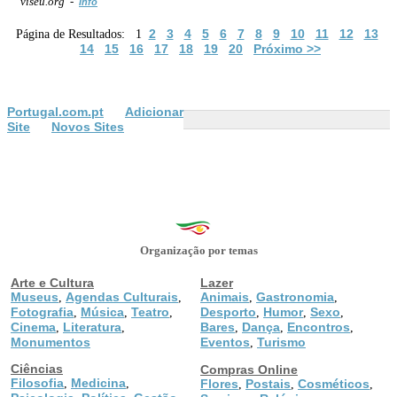
viseu.org -
Info
2
3
4
5
6
7
8
9
10
11
12
13
Página de Resultados: 1
14
15
16
17
18
19
20
Próximo >>
Portugal.com.pt
Adicionar
Site
Novos Sites
Organização por temas
Arte e Cultura
Lazer
Museus
Agendas Culturais
Animais
Gastronomia
,
,
,
,
Fotografia
Música
Teatro
Desporto
Humor
Sexo
,
,
,
,
,
,
Cinema
Literatura
Bares
Dança
Encontros
,
,
,
,
,
Monumentos
Eventos
Turismo
,
Ciências
Compras Online
Filosofia
Medicina
,
,
Flores
Postais
Cosméticos
,
,
,