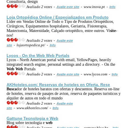
Consultoria, design
Avaliado 2 vezes -
- www.inova.pt -
Avalie este site
Info
Loja Ortopédica Online / Especializados em Produto
Líder em Vendas Online de Todo o Tipo de Produtos Ortopédicos,
Cirúrgicos, Equipamentos hospitalares, Geriatria, Fisioterapia,
Mastectomia, Maternidade, Calçado ortopédico, entre outros. Vi
site
-
nos!
Avaliado 2 vezes -
Avalie este
- lojaortopedica.pt/ -
site
Info
Lycos - On the
Web
Web
Portals
Lycos - North American portal with email, YellowPages, heavily
integrated search engine, personal settings and a directory. - On the
Web
Web
Portals
Avaliado 2 vezes -
- www.lycos.com -
Avalie este site
Info
AKHoteles.com: Reservas de hoteles en Oferta. Rese
Busca
dor de hoteles baratos con ofertas y descuentos. Reserva on-line
de hoteles, reserva de pasajes de avion, reserva de paquetes turisticos y
alquiler de autos en todo el mundo
Avaliado 2 vezes -
Avalie este
- www.akhoteles.com/ -
site
Info
Gattune Tecnologia e
Web
Blog sobre tecnologia e
web
Avaliado 2 vezes -
- gattune.blog.br -
Avalie este site
Info