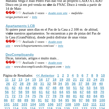
Mafalda Veiga e João Pedro Pais dão voz ao projecto LADO A LADO
Disco em já em pré-venda no
site
da FNAC Disco à venda a partir de
14 de Maio
Avaliado 1 vezes -
- mafalda-
Avalie este site
veiga.portais.ws/ -
Info
Apartaments LCB
Si quiere pasar unos días en el Pas de la Casa a 2.100 m. de altitud,
vi
site
nuestros apartamentos. Se encuentran a pie de pistas del Pas de
la Casa (GrandValira), donde podrá disfrutar de unas vistas
Avaliado 1 vezes -
Avalie este
- www.lcbapartaments.com/cas/ -
site
Info
DezComplicando
Dicas, tutoriais, artigos e muito mais...
Avaliado 1 vezes -
Avalie este
- www.dezcomplicando.blogspot.com -
site
Info
<< Anterior
1
2
3
4
5
6
7
8
9
10
Página de Resultados:
11
12
13
14
15
16
17
18
19
20
21
22
23
24
25
26
27
28
29
30
31
32
34
35
36
37
38
39
40
33
41
42
43
44
45
46
47
48
49
50
51
52
53
54
55
56
57
58
59
60
61
62
63
64
65
66
67
68
69
70
71
72
73
74
75
76
77
78
79
80
81
82
83
84
85
86
87
88
89
90
91
92
93
94
95
96
97
98
99
100
101
102
103
104
105
106
107
108
109
110
111
112
113
114
115
116
117
118
119
120
121
122
123
124