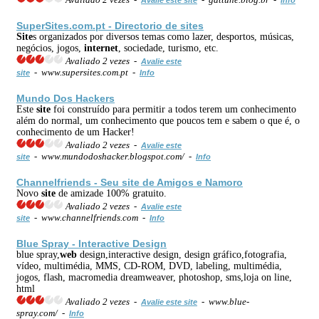
Super
Site
s.com.pt - Directorio de
site
s
Site
s organizados por diversos temas como lazer, desportos, músicas,
negócios, jogos,
internet
, sociedade, turismo, etc.
Avaliado 2 vezes -
Avalie este
- www.supersites.com.pt -
site
Info
Mundo Dos Hackers
Este
site
foi construído para permitir a todos terem um conhecimento
além do normal, um conhecimento que poucos tem e sabem o que é, o
conhecimento de um Hacker!
Avaliado 2 vezes -
Avalie este
- www.mundodoshacker.blogspot.com/ -
site
Info
Channelfriends - Seu
site
de Amigos e Namoro
Novo
site
de amizade 100% gratuito.
Avaliado 2 vezes -
Avalie este
- www.channelfriends.com -
site
Info
Blue Spray - Interactive Design
blue spray,
web
design,interactive design, design gráfico,fotografia,
vídeo, multimédia, MMS, CD-ROM, DVD, labeling, multimédia,
jogos, flash, macromedia dreamweaver, photoshop, sms,loja on line,
html
Avaliado 2 vezes -
- www.blue-
Avalie este site
spray.com/ -
Info