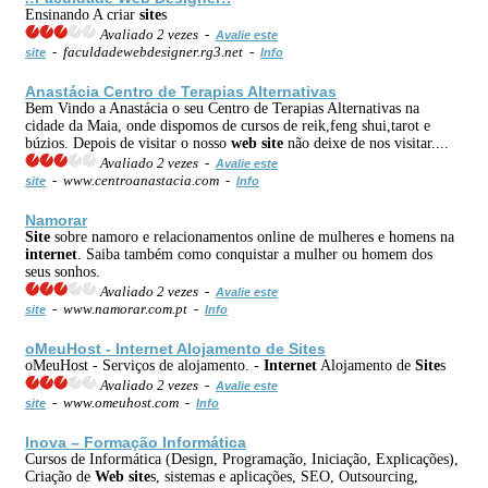
Ensinando A criar
site
s
Avaliado 2 vezes -
Avalie este
- faculdadewebdesigner.rg3.net -
site
Info
Anastácia Centro de Terapias Alternativas
Bem Vindo a Anastácia o seu Centro de Terapias Alternativas na
cidade da Maia, onde dispomos de cursos de reik,feng shui,tarot e
búzios. Depois de visitar o nosso
web
site
não deixe de nos visitar....
Avaliado 2 vezes -
Avalie este
- www.centroanastacia.com -
site
Info
Namorar
Site
sobre namoro e relacionamentos online de mulheres e homens na
internet
. Saiba também como conquistar a mulher ou homem dos
seus sonhos.
Avaliado 2 vezes -
Avalie este
- www.namorar.com.pt -
site
Info
oMeuHost -
Internet
Alojamento de
Site
s
oMeuHost - Serviços de alojamento. -
Internet
Alojamento de
Site
s
Avaliado 2 vezes -
Avalie este
- www.omeuhost.com -
site
Info
Inova – Formação Informática
Cursos de Informática (Design, Programação, Iniciação, Explicações),
Criação de
Web
site
s, sistemas e aplicações, SEO, Outsourcing,