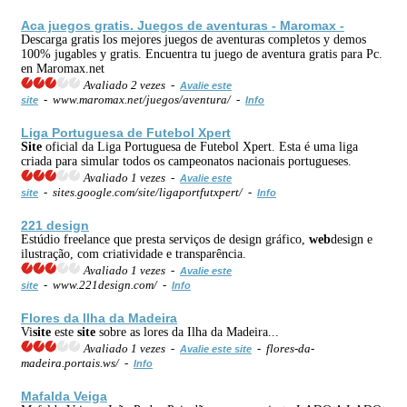
Aca juegos gratis. Juegos de aventuras - Maromax -
Descarga gratis los mejores juegos de aventuras completos y demos
100% jugables y gratis. Encuentra tu juego de aventura gratis para Pc.
en Maromax.net
Avaliado 2 vezes -
Avalie este
- www.maromax.net/juegos/aventura/ -
site
Info
Liga Portuguesa de Futebol Xpert
Site
oficial da Liga Portuguesa de Futebol Xpert. Esta é uma liga
criada para simular todos os campeonatos nacionais portugueses.
Avaliado 1 vezes -
Avalie este
- sites.google.com/site/ligaportfutxpert/ -
site
Info
221 design
Estúdio freelance que presta serviços de design gráfico,
web
design e
ilustração, com criatividade e transparência.
Avaliado 1 vezes -
Avalie este
- www.221design.com/ -
site
Info
Flores da Ilha da Madeira
Vi
site
este
site
sobre as lores da Ilha da Madeira...
Avaliado 1 vezes -
- flores-da-
Avalie este site
madeira.portais.ws/ -
Info
Mafalda Veiga