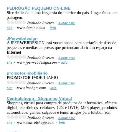
PEDRÓGÃO PEQUENO ON-LINE
Site
dedicado a uma freguesia do interior do país. Lugar único em
paisagem.
Avaliado 0 vezes -
Avalie este
- www.domino.com -
site
Info
JPer
web
design
A JPER
WEB
DESIGN está vocacionada para a criação de
site
s de
pequenas e médias empresas que pretendam abrir um espaço na
Internet
Avaliado 0 vezes -
Avalie este
- www.jperwebdesign.com -
site
Info
pro
motor
imobiliario
PRO
MOTOR
IMOBILIARIO
Avaliado 0 vezes -
Avalie este
- www.imobgm.com -
site
Info
Centralshopp - Shopping Virtual
Shopping virtual para compra de produtos de informática, câmera
digital, eletrônicos, celulares, CDs e DVDs, MP3 player, produtos
automotivos, games, calçados e tênis, artigos para futebol, etc.
Avaliado 0 vezes -
Avalie este
- www.centralshopp.com -
site
Info