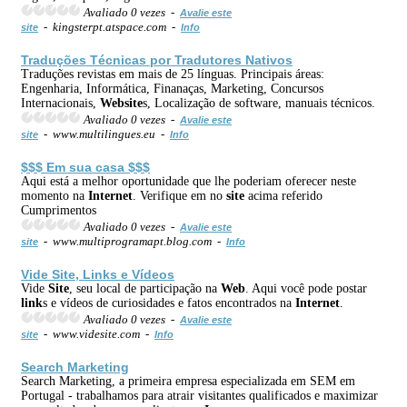
Avaliado 0 vezes -
Avalie este
- kingsterpt.atspace.com -
site
Info
Traduções Técnicas por Tradutores Nativos
Traduções revistas em mais de 25 línguas. Principais áreas:
Engenharia, Informática, Finanaças, Marketing, Concursos
Internacionais,
Web
site
s, Localização de software, manuais técnicos.
Avaliado 0 vezes -
Avalie este
- www.multilingues.eu -
site
Info
$$$ Em sua casa $$$
Aqui está a melhor oportunidade que lhe poderiam oferecer neste
momento na
Internet
. Verifique em no
site
acima referido
Cumprimentos
Avaliado 0 vezes -
Avalie este
- www.multiprogramapt.blog.com -
site
Info
Vide
Site
,
Link
s e Vídeos
Vide
Site
, seu local de participação na
Web
. Aqui você pode postar
link
s e vídeos de curiosidades e fatos encontrados na
Internet
.
Avaliado 0 vezes -
Avalie este
- www.videsite.com -
site
Info
Search Marketing
Search Marketing, a primeira empresa especializada em SEM em
Portugal - trabalhamos para atrair visitantes qualificados e maximizar