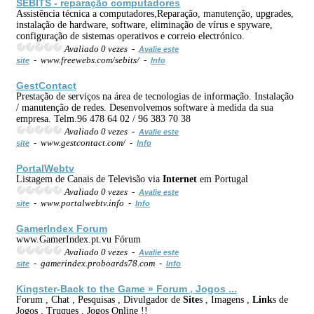
SEBITS - reparação computadores
Assistência técnica a computadores,Reparação, manutenção, upgrades,
instalação de hardware, software, eliminação de vírus e spyware,
configuração de sistemas operativos e correio electrónico.
Avaliado 0 vezes -
Avalie este
- www.freewebs.com/sebits/ -
site
Info
GestContact
Prestação de serviços na área de tecnologias de informação. Instalação
/ manutenção de redes. Desenvolvemos software à medida da sua
empresa. Telm.96 478 64 02 / 96 383 70 38
Avaliado 0 vezes -
Avalie este
- www.gestcontact.com/ -
site
Info
Portal
Web
tv
Listagem de Canais de Televisão via
Internet
em Portugal
Avaliado 0 vezes -
Avalie este
- www.portalwebtv.info -
site
Info
GamerIndex Forum
www.GamerIndex.pt.vu Fórum
Avaliado 0 vezes -
Avalie este
- gamerindex.proboards78.com -
site
Info
Kingster-Back to the Game » Forum , Jogos ...
Forum , Chat , Pesquisas , Divulgador de
Site
s , Imagens ,
Link
s de
Jogos , Truques , Jogos Online !!