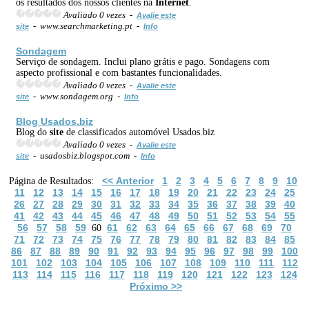
os resultados dos nossos clientes na
Internet
.
Avaliado 0 vezes -
Avalie este
- www.searchmarketing.pt -
site
Info
Sondagem
Serviço de sondagem. Inclui plano grátis e pago. Sondagens com
aspecto profissional e com bastantes funcionalidades.
Avaliado 0 vezes -
Avalie este
- www.sondagem.org -
site
Info
Blog Usados.biz
Blog do
site
de classificados automóvel Usados.biz
Avaliado 0 vezes -
Avalie este
- usadosbiz.blogspot.com -
site
Info
<< Anterior
1
2
3
4
5
6
7
8
9
10
Página de Resultados:
11
12
13
14
15
16
17
18
19
20
21
22
23
24
25
26
27
28
29
30
31
32
33
34
35
36
37
38
39
40
41
42
43
44
45
46
47
48
49
50
51
52
53
54
55
56
57
58
59
61
62
63
64
65
66
67
68
69
70
60
71
72
73
74
75
76
77
78
79
80
81
82
83
84
85
86
87
88
89
90
91
92
93
94
95
96
97
98
99
100
101
102
103
104
105
106
107
108
109
110
111
112
113
114
115
116
117
118
119
120
121
122
123
124
Próximo >>