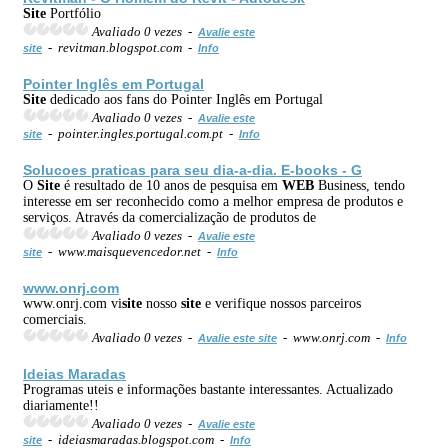
Site
Portfólio
Avaliado 0 vezes -
Avalie este
- revitman.blogspot.com -
site
Info
Pointer Inglês em Portugal
Site
dedicado aos fans do Pointer Inglês em Portugal
Avaliado 0 vezes -
Avalie este
- pointer.ingles.portugal.com.pt -
site
Info
Solucoes praticas para seu dia-a-dia. E-books - G
O
Site
é resultado de 10 anos de pesquisa em
WEB
Business, tendo
interesse em ser reconhecido como a melhor empresa de produtos e
serviços. Através da comercialização de produtos de
Avaliado 0 vezes -
Avalie este
- www.maisquevencedor.net -
site
Info
www.onrj.com
www.onrj.com vi
site
nosso
site
e verifique nossos parceiros
comerciais.
Avaliado 0 vezes -
- www.onrj.com -
Avalie este site
Info
Ideias Maradas
Programas uteis e informações bastante interessantes. Actualizado
diariamente!!
Avaliado 0 vezes -
Avalie este
- ideiasmaradas.blogspot.com -
site
Info