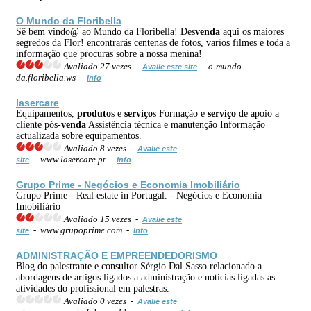
O Mundo da Floribella
Sê bem vindo@ ao Mundo da Floribella! Des
venda
aqui os maiores
segredos da Flor! encontrarás centenas de fotos, varios filmes e toda a
informação que procuras sobre a nossa menina!
Avaliado 27 vezes -
- o-mundo-
Avalie este site
da.floribella.ws -
Info
lasercare
Equipamentos,
produto
s e
serviço
s Formação e
serviço
de apoio a
cliente pós-
venda
Assistência técnica e manutenção Informação
actualizada sobre equipamentos.
Avaliado 8 vezes -
Avalie este
- www.lasercare.pt -
site
Info
Grupo Prime - Negócios e Economia Imobiliário
Grupo Prime - Real estate in Portugal. - Negócios e Economia
Imobiliário
Avaliado 15 vezes -
Avalie este
- www.grupoprime.com -
site
Info
ADMINISTRAÇÃO E EMPREENDEDORISMO
Blog do palestrante e consultor Sérgio Dal Sasso relacionado a
abordagens de artigos ligados a administração e noticias ligadas as
atividades do profissional em palestras.
Avaliado 0 vezes -
Avalie este