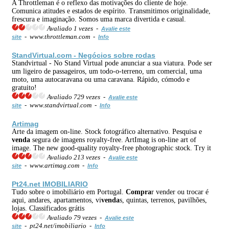
A Throttleman é o reflexo das motivações do cliente de hoje.
Comunica atitudes e estados de espírito. Transmitimos originalidade,
frescura e imaginação. Somos uma marca divertida e casual.
Avaliado 1 vezes -
Avalie este
- www.throttleman.com -
site
Info
StandVirtual.com - Negócios sobre rodas
Standvirtual - No Stand Virtual pode anunciar a sua viatura. Pode ser
um ligeiro de passageiros, um todo-o-terreno, um comercial, uma
moto, uma autocaravana ou uma caravana. Rápido, cómodo e
gratuito!
Avaliado 729 vezes -
Avalie este
- www.standvirtual.com -
site
Info
Artimag
Arte da imagem on-line. Stock fotográfico alternativo. Pesquisa e
venda
segura de imagens royalty-free. ArtImag is on-line art of
image. The new good-quality royalty-free photographic stock. Try it
Avaliado 213 vezes -
Avalie este
- www.artimag.com -
site
Info
Pt24.net IMOBILIARIO
Tudo sobre o imobiliário em Portugal.
Compra
r vender ou trocar é
aqui, andares, apartamentos, vi
venda
s, quintas, terrenos, pavilhões,
lojas. Classificados grátis
Avaliado 79 vezes -
Avalie este
- pt24.net/imobiliario -
site
Info