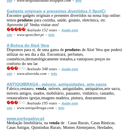
- www.sergiodalsasso.blogspot.com -
site
Info
Gadgets originais e presentes divertidos // SpotCi
Encontre gadgets originais e presentes divertidos na nossa loja online:
temos
produto
s para cozinha, saúde, ginásio, eletrónica, etc.
Aproveite já! Venha visitar-nos!
Avaliado 152 vezes -
Avalie este
- www.spotciber.pt -
site
Info
A Botica do Aloé Vera
Dispomos para si, de uma gama de
produto
s de Aloé Vera que poderá
utilizar no seu dia a dia. Encontrará, perfumes,
cosméticos,dermatológicamente testados,a vantajosos preços no
conforto do seu lar.
Avaliado 348 vezes -
Avalie este
- www.aloevida.com -
site
Info
ANTIQUIBRAGA - móveis, antiguidades, arte-sacra
Fabrico,restauro,
venda
, móveis, antiguidades, antiquários,arte sacra,
móveis antigos, usados, mobiliário, pausanto, vinhático, castanho,
restauradores igrejas,imagens madeira, pintura, douramentos
Avaliado 195 vezes -
Avalie este
- www.antiquibraga.com -
site
Info
www.portugalrur.pt
Mediação Imobiliária, na
venda
de : Casas Rurais, Casas Rústicas;
Casas Antigas; Quintinhas Rurais; Montes Alentejanos; Herdades;