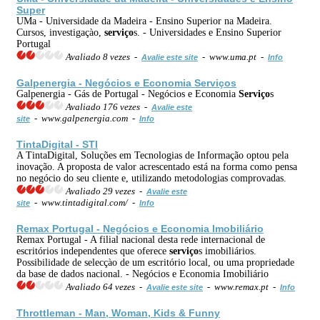
Super
UMa - Universidade da Madeira - Ensino Superior na Madeira.
Cursos, investigaçào,
serviço
s. - Universidades e Ensino Superior
Portugal
Avaliado 8 vezes -
- www.uma.pt -
Avalie este site
Info
Galpenergia - Negócios e Economia
Serviço
s
Galpenergia - Gás de Portugal - Negócios e Economia
Serviço
s
Avaliado 176 vezes -
Avalie este
- www.galpenergia.com -
site
Info
TintaDigital - STI
A TintaDigital, Soluções em Tecnologias de Informação optou pela
inovação. A proposta de valor acrescentado está na forma como pensa
no negócio do seu cliente e, utilizando metodologias comprovadas.
Avaliado 29 vezes -
Avalie este
- www.tintadigital.com/ -
site
Info
Remax Portugal - Negócios e Economia Imobiliário
Remax Portugal - A filial nacional desta rede internacional de
escritórios independentes que oferece
serviço
s imobiliários.
Possibilidade de selecçào de um escritório local, ou uma propriedade
da base de dados nacional. - Negócios e Economia Imobiliário
Avaliado 64 vezes -
- www.remax.pt -
Avalie este site
Info
Throttleman - Man, Woman, Kids & Funny