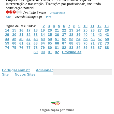
interpretação e transcrição. Traduções por profissionais, incluindo
certificação notarial.
Avaliado 6 vezes -
Avalie este
- www.deltalingua.pt -
site
Info
2
3
4
5
6
7
8
9
10
11
12
13
Página de Resultados: 1
14
15
16
17
18
19
20
21
22
23
24
25
26
27
28
29
30
31
32
33
34
35
36
37
38
39
40
41
42
43
44
45
46
47
48
49
50
51
52
53
54
55
56
57
58
59
60
61
62
63
64
65
66
67
68
69
70
71
72
73
74
75
76
77
78
79
80
81
82
83
84
85
86
87
88
89
90
91
92
Próximo >>
Portugal.com.pt
Adicionar
Site
Novos Sites
Organização por temas