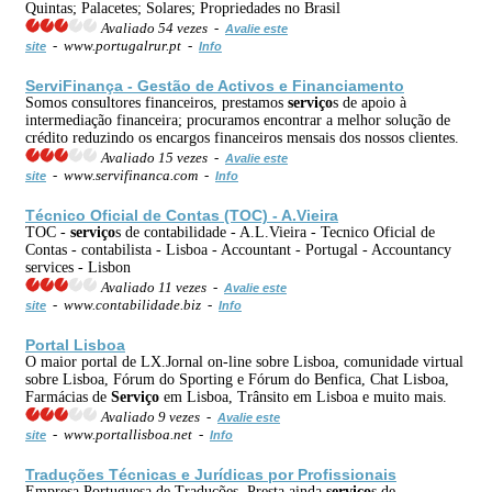
Quintas; Palacetes; Solares; Propriedades no Brasil
Avaliado 54 vezes -
Avalie este
- www.portugalrur.pt -
site
Info
ServiFinança - Gestão de Activos e Financiamento
Somos consultores financeiros, prestamos
serviço
s de apoio à
intermediação financeira; procuramos encontrar a melhor solução de
crédito reduzindo os encargos financeiros mensais dos nossos clientes.
Avaliado 15 vezes -
Avalie este
- www.servifinanca.com -
site
Info
Técnico Oficial de Contas (TOC) - A.Vieira
TOC -
serviço
s de contabilidade - A.L.Vieira - Tecnico Oficial de
Contas - contabilista - Lisboa - Accountant - Portugal - Accountancy
services - Lisbon
Avaliado 11 vezes -
Avalie este
- www.contabilidade.biz -
site
Info
Portal Lisboa
O maior portal de LX.Jornal on-line sobre Lisboa, comunidade virtual
sobre Lisboa, Fórum do Sporting e Fórum do Benfica, Chat Lisboa,
Farmácias de
Serviço
em Lisboa, Trânsito em Lisboa e muito mais.
Avaliado 9 vezes -
Avalie este
- www.portallisboa.net -
site
Info
Traduções Técnicas e Jurídicas por Profissionais
Empresa Portuguesa de Traduções. Presta ainda
serviço
s de