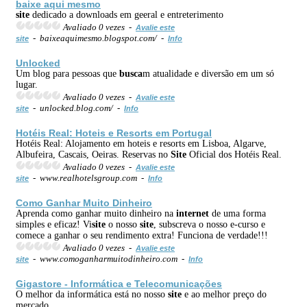
baixe aqui mesmo
site
dedicado a downloads em geeral e entreterimento
Avaliado 0 vezes -
Avalie este
- baixeaquimesmo.blogspot.com/ -
site
Info
Unlocked
Um blog para pessoas que
busca
m atualidade e diversão em um só
lugar.
Avaliado 0 vezes -
Avalie este
- unlocked.blog.com/ -
site
Info
Hotéis Real: Hoteis e Resorts em Portugal
Hotéis Real: Alojamento em hoteis e resorts em Lisboa, Algarve,
Albufeira, Cascais, Oeiras. Reservas no
Site
Oficial dos Hotéis Real.
Avaliado 0 vezes -
Avalie este
- www.realhotelsgroup.com -
site
Info
Como Ganhar Muito Dinheiro
Aprenda como ganhar muito dinheiro na
internet
de uma forma
simples e eficaz! Vi
site
o nosso
site
, subscreva o nosso e-curso e
comece a ganhar o seu rendimento extra! Funciona de verdade!!!
Avaliado 0 vezes -
Avalie este
- www.comoganharmuitodinheiro.com -
site
Info
Gigastore - Informática e Telecomunicações
O melhor da informática está no nosso
site
e ao melhor preço do
mercado.