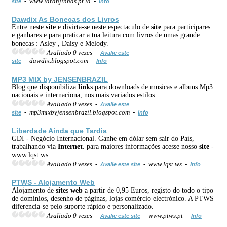
- www.laranjinhas.pt.la -
site
Info
Dawdix As Bonecas dos Livros
Entre neste
site
e divirta-se neste espectaculo de
site
para participares
e ganhares e para praticar a tua leitura com livros de umas grande
bonecas : Asley , Daisy e Melody.
Avaliado 0 vezes -
Avalie este
- dawdix.blogspot.com -
site
Info
MP3 MIX by JENSENBRAZIL
Blog que disponibiliza
link
s para downloads de musicas e albuns Mp3
nacionais e internaciona, nos mais variados estilos.
Avaliado 0 vezes -
Avalie este
- mp3mixbyjensenbrazil.blogspot.com -
site
Info
Liberdade Ainda que Tardia
GDI - Negócio Internacional. Ganhe em dólar sem sair do País,
trabalhando via
Internet
. para maiores informações acesse nosso
site
-
www.lqst.ws
Avaliado 0 vezes -
- www.lqst.ws -
Avalie este site
Info
PTWS - Alojamento
Web
Alojamento de
site
s
web
a partir de 0,95 Euros, registo do todo o tipo
de domínios, desenho de páginas, lojas comércio electrónico. A PTWS
diferencia-se pelo suporte rápido e personalizado.
Avaliado 0 vezes -
- www.ptws.pt -
Avalie este site
Info