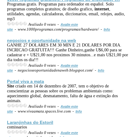
Programas gratis. Programas para ordenador en español. Solo
programas completos gratuitos; de diseño grafico,
internet
,
utilidades, agendas, calculadoras, diccionarios, email, relojes, audio,
mp3
Avaliado 0 vezes -
Avalie este
- www.1000programas.com/programas/hardware/ -
site
Info
negocios e oportunidade na
web
GANHE 27 DOLARES EM 30 MIN E 21 DOLARES POR DIA.
INCRICAO GRATUITA!!! Ganhe Dinheiro,ganhe U$6,00 para se
cadastrar e + U$21,00 nos proximos 30 minutos...e mais U$21,00 por
dia todos os dia!!!
Avaliado 0 vezes -
Avalie este
- negocioseoportunidadenaweb.blogspot.com/ -
site
Info
Portal viva a mata
Site
criado em 14 de dezembro de 2007, tem o objetivo de
conscientizar as pessoas sobre os problemas ambientais como:
aquecimento global, desmatamento, falta de água e extinção dos
animais.
Avaliado 0 vezes -
Avalie este
- www.vivaamata.spaces.live.com -
site
Info
Laranjinhas do Estoril
comissarios
Avaliado 0 vezes -
Avalie este