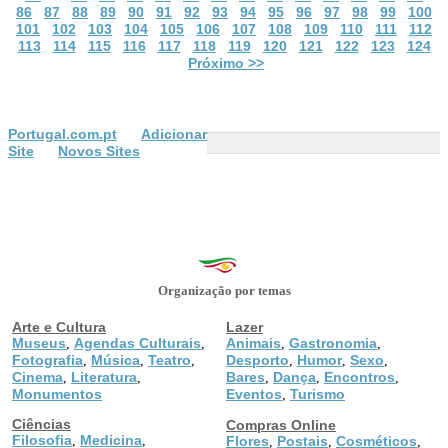
86
87
88
89
90
91
92
93
94
95
96
97
98
99
100
101
102
103
104
105
106
107
108
109
110
111
112
113
114
115
116
117
118
119
120
121
122
123
124
Próximo >>
Portugal.com.pt
Adicionar
Site
Novos Sites
Organização por temas
Arte e Cultura
Lazer
Museus
Agendas Culturais
Animais
Gastronomia
,
,
,
,
Fotografia
Música
Teatro
Desporto
Humor
Sexo
,
,
,
,
,
,
Cinema
Literatura
Bares
Dança
Encontros
,
,
,
,
,
Monumentos
Eventos
Turismo
,
Ciências
Compras Online
Filosofia
Medicina
,
,
Flores
Postais
Cosméticos
,
,
,