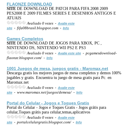
FLAONZE DOWNLOAD
SITE
DE DOWNLOAD DE PATCH PARA FIFA 2008 2009
PES2008 E 2009 FILMES SERIES E DESENHOS ANTIGOS E
ATUAIS
Avaliado 0 vezes -
Avalie este
- fifa08brasil.blogspot.com -
site
Info
Games Completos
SITE
DE DOWNLOAD DE JOGOS PARA XBOX, PC ,
NINTENDO DS, NINTENDO WII PS2 E PS3
Avaliado 0 vezes -
- pcgamesdownload-
Avalie este site
flaonze.blogspot.com/ -
Info
1001 Juegos de mesa, juegos gratis - Maromax.net
Descarga gratis los mejores juegos de mesa completos y demos 100%
jugables y gratis. Encuentra tu juego de mesa gratis para Pc. en
Maromax.net
Avaliado 0 vezes -
Avalie este
- www.maromax.net/juegos/demesa/ -
site
Info
Portal do Celular - Jogos e Toques Gratis
Portal do Celular - Jogos e Toques Gratis - Jogos grátis para
celular,Toques grátis para celular,temas,aplicativos
Avaliado 0 vezes -
Avalie este
- portalcelulargratis.blogspot.com/ -
site
Info