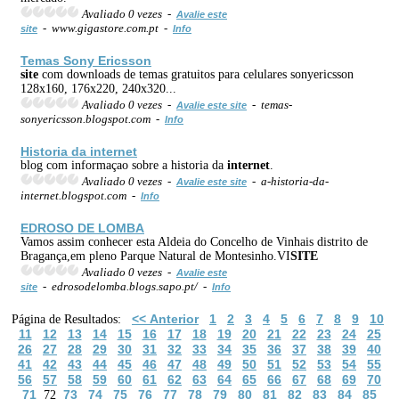
Avaliado 0 vezes -
Avalie este
- www.gigastore.com.pt -
site
Info
Temas Sony Ericsson
site
com downloads de temas gratuitos para celulares sonyericsson
128x160, 176x220, 240x320...
Avaliado 0 vezes -
- temas-
Avalie este site
sonyericsson.blogspot.com -
Info
Historia da
internet
blog com informaçao sobre a historia da
internet
.
Avaliado 0 vezes -
- a-historia-da-
Avalie este site
internet.blogspot.com -
Info
EDROSO DE LOMBA
Vamos assim conhecer esta Aldeia do Concelho de Vinhais distrito de
Bragança,em pleno Parque Natural de Montesinho.VI
SITE
Avaliado 0 vezes -
Avalie este
- edrosodelomba.blogs.sapo.pt/ -
site
Info
<< Anterior
1
2
3
4
5
6
7
8
9
10
Página de Resultados:
11
12
13
14
15
16
17
18
19
20
21
22
23
24
25
26
27
28
29
30
31
32
33
34
35
36
37
38
39
40
41
42
43
44
45
46
47
48
49
50
51
52
53
54
55
56
57
58
59
60
61
62
63
64
65
66
67
68
69
70
71
73
74
75
76
77
78
79
80
81
82
83
84
85
72