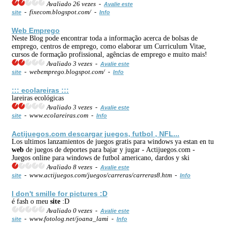
Avaliado 26 vezes -
Avalie este
- fixecom.blogspot.com/ -
site
Info
Web
Emprego
Neste Blog pode encontrar toda a informação acerca de bolsas de
emprego, centros de emprego, como elaborar um Curriculum Vitae,
cursos de formação profissional, agências de emprego e muito mais!
Avaliado 3 vezes -
Avalie este
- webemprego.blogspot.com/ -
site
Info
::: ecolareiras :::
lareiras ecológicas
Avaliado 3 vezes -
Avalie este
- www.ecolareiras.com -
site
Info
Actijuegos.com descargar juegos, futbol , NFL...
Los ultimos lanzamientos de juegos gratis para windows ya estan en tu
web
de juegos de deportes para bajar y jugar - Actijuegos.com -
Juegos online para windows de futbol americano, dardos y ski
Avaliado 8 vezes -
Avalie este
- www.actijuegos.com/juegos/carreras/carreras8.htm -
site
Info
I don't smille for pictures :D
é fash o meu
site
:D
Avaliado 0 vezes -
Avalie este
- www.fotolog.net/joana_lami -
site
Info