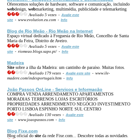
Oferecemos soluções de hardware, software e comunicação, incluíndo
web
design,
web
marketing, multimédia, publicidade e telemarketing
Avaliado 5 vezes -
Avalie este
- www.evolution.eu.com -
site
Info
Blog de Rio Meão - Rio Meão na
Internet
Espaço virtual dedicado à Freguesia de Rio Meão, Concelho de Santa
Maria da Feira, Distrito de Aveiro.
Avaliado 5 vezes -
Avalie este
- riomeao.blogs.sapo.pt/ -
site
Info
Madeira
Site
sobre a ilha da Madeira: um cantinho de paraíso. Muitas fotos.
Avaliado 179 vezes -
- www.ile-
Avalie este site
madere.com/indexportugais.htm -
Info
João Passos OnLine - Serviços e Informação
COMPRA VENDA ARRENDAMENTO APARTAMENTOS
MORADIAS TERRENOS LOJAS ESCRITÓRIOS
PROPRIEDADES ARRENDIMENTO NEGÓCIO INVESTIMENTO
PORTO LISBOA ESPINHO NORTE SUL CENTRO
Avaliado 130 vezes -
Avalie este
- www.joaopassos.com -
site
Info
Blog Fixe.com
Blog oficial do
site
da rede Fixe.com... Descobre todas as novidades.