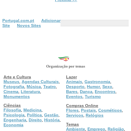
Portugal.com.pt
Adicionar
Site
Novos Sites
Organização por temas
Arte e Cultura
Lazer
Museus
Agendas Culturais
Animais
Gastronomia
,
,
,
,
Fotografia
Música
Teatro
Desporto
Humor
Sexo
,
,
,
,
,
,
Cinema
Literatura
Bares
Dança
Encontros
,
,
,
,
,
Monumentos
Eventos
Turismo
,
Ciências
Compras Online
Filosofia
Medicina
,
,
Flores
Postais
Cosméticos
,
,
,
Psicologia
Política
Gestão
,
,
,
Serviços
Relógios
,
Engenharia
Direito
História
,
,
,
Temas
Economia
Ambiente
Emprego
Religião
,
,
,