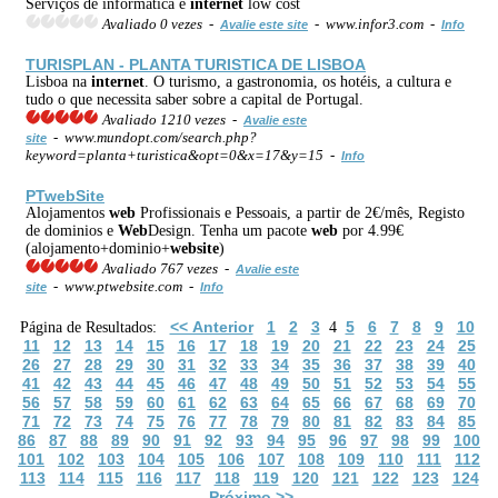
Serviços de informatica e
internet
low cost
Avaliado 0 vezes -
- www.infor3.com -
Avalie este site
Info
TURISPLAN - PLANTA TURISTICA DE LISBOA
Lisboa na
internet
. O turismo, a gastronomia, os hotéis, a cultura e
tudo o que necessita saber sobre a capital de Portugal.
Avaliado 1210 vezes -
Avalie este
- www.mundopt.com/search.php?
site
keyword=planta+turistica&opt=0&x=17&y=15 -
Info
PT
web
Site
Alojamentos
web
Profissionais e Pessoais, a partir de 2€/mês, Registo
de dominios e
Web
Design. Tenha um pacote
web
por 4.99€
(alojamento+dominio+
web
site
)
Avaliado 767 vezes -
Avalie este
- www.ptwebsite.com -
site
Info
<< Anterior
1
2
3
5
6
7
8
9
10
Página de Resultados:
4
11
12
13
14
15
16
17
18
19
20
21
22
23
24
25
26
27
28
29
30
31
32
33
34
35
36
37
38
39
40
41
42
43
44
45
46
47
48
49
50
51
52
53
54
55
56
57
58
59
60
61
62
63
64
65
66
67
68
69
70
71
72
73
74
75
76
77
78
79
80
81
82
83
84
85
86
87
88
89
90
91
92
93
94
95
96
97
98
99
100
101
102
103
104
105
106
107
108
109
110
111
112
113
114
115
116
117
118
119
120
121
122
123
124
Próximo >>