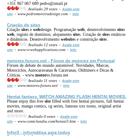
+351 967 067 689 pedro@zmail.pt
Avaliado 29 vezes -
Avalie este
- www.pedromoreiradesign.com -
site
Info
Criação de
site
s
Criação
site
s e
web
design. Programação
web
, desenvolvimento
site
s
web
, registo de domínios, alojamento
site
s. Criação de
site
s estáticos
e dinâmicos. Desenvolvimento
web
site
s e construção
site
s.
Avaliado 12 vezes -
Avalie este
- www.vcwebapplications.com -
site
Info
motor
es.foruns.net - Fórum de
motor
es em Portugal
Fórum de debate do mundo automóvel: Novidades, Marcas,
Motociclos, Autocaravanas & Caravanas, Oldtimers e Dicas &
Críticas. - www.
motor
es.foruns.net
Avaliado 11 vezes -
Avalie este
- www.motores.foruns.net/ -
site
Info
Hentai fantasy. WATCH AMAZING FLASH HENTAI MOVIES.
Please enjoy this free
site
filled with free hentai pictures, full hentai
movies, manga comics, cg series, famous xxx toons, original artist
and more.
Avaliado 0 vezes -
Avalie este
- www.comiclandia.com/hentai5.htm -
site
Info
Infor3 - informática para todos