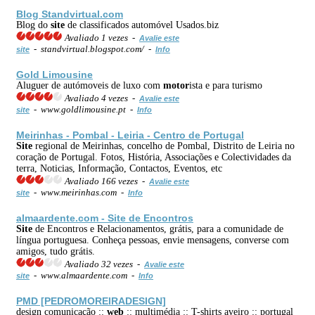
Blog Standvirtual.com
Blog do
site
de classificados automóvel Usados.biz
Avaliado 1 vezes -
Avalie este
- standvirtual.blogspot.com/ -
site
Info
Gold Limousine
Aluguer de autómoveis de luxo com
motor
ista e para turismo
Avaliado 4 vezes -
Avalie este
- www.goldlimousine.pt -
site
Info
Meirinhas - Pombal - Leiria - Centro de Portugal
Site
regional de Meirinhas, concelho de Pombal, Distrito de Leiria no
coração de Portugal. Fotos, História, Associações e Colectividades da
terra, Noticias, Informação, Contactos, Eventos, etc
Avaliado 166 vezes -
Avalie este
- www.meirinhas.com -
site
Info
almaardente.com -
Site
de Encontros
Site
de Encontros e Relacionamentos, grátis, para a comunidade de
língua portuguesa. Conheça pessoas, envie mensagens, converse com
amigos, tudo grátis.
Avaliado 32 vezes -
Avalie este
- www.almaardente.com -
site
Info
PMD [PEDROMOREIRADESIGN]
design comunicação ::
web
:: multimédia :: T-shirts aveiro :: portugal