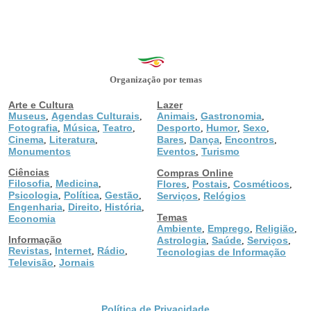
Organização por temas
Arte e Cultura
Lazer
Museus
Agendas Culturais
Animais
Gastronomia
,
,
,
,
Fotografia
Música
Teatro
Desporto
Humor
Sexo
,
,
,
,
,
,
Cinema
Literatura
Bares
Dança
Encontros
,
,
,
,
,
Monumentos
Eventos
Turismo
,
Ciências
Compras Online
Filosofia
Medicina
,
,
Flores
Postais
Cosméticos
,
,
,
Psicologia
Política
Gestão
,
,
,
Serviços
Relógios
,
Engenharia
Direito
História
,
,
,
Temas
Economia
Ambiente
Emprego
Religião
,
,
,
Informação
Astrologia
Saúde
Serviços
,
,
,
Revistas
Internet
Rádio
,
,
,
Tecnologias de Informação
Televisão
Jornais
,
Política de Privacidade