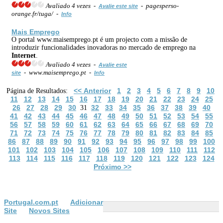
Avaliado 4 vezes -
- pagesperso-
Avalie este site
orange.fr/tuga/ -
Info
Mais Emprego
O portal www.maisemprego.pt é um projecto com a missão de
introduzir funcionalidades inovadoras no mercado de emprego na
Internet
.
Avaliado 4 vezes -
Avalie este
- www.maisemprego.pt -
site
Info
<< Anterior
1
2
3
4
5
6
7
8
9
10
Página de Resultados:
11
12
13
14
15
16
17
18
19
20
21
22
23
24
25
26
27
28
29
30
32
33
34
35
36
37
38
39
40
31
41
42
43
44
45
46
47
48
49
50
51
52
53
54
55
56
57
58
59
60
61
62
63
64
65
66
67
68
69
70
71
72
73
74
75
76
77
78
79
80
81
82
83
84
85
86
87
88
89
90
91
92
93
94
95
96
97
98
99
100
101
102
103
104
105
106
107
108
109
110
111
112
113
114
115
116
117
118
119
120
121
122
123
124
Próximo >>
Portugal.com.pt
Adicionar
Site
Novos Sites