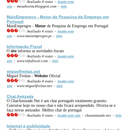
Avaliado 4 vezes -
Avalie este
- mosabortm.blogspot.com -
site
Info
MaisEmpregos -
Motor
de Pesquisa de Emprego em
Portugal
MaisEmpregos -
Motor
de Pesquisa de Emprego em Portugal
Avaliado 4 vezes -
Avalie este
- www.maisempregos.pt -
site
Info
Informação Fiscal
O
site
informa as novidades fiscais
Avaliado 4 vezes -
Avalie este
- www.infofiscal.com -
site
Info
miguelfreitas.net
Miguel Freitas -
Web
site
Oficial
Avaliado 4 vezes -
Avalie este
- www.miguelfreitas.net -
site
Info
Chat Amizade
O ChatAmizade.Net é um chat português totalmente gratuito.
Converse hoje no nosso chat e não ficará arrependido. Divirta-se e
faça novas amizades. Melhor chat de portugal.
Avaliado 4 vezes -
- chatamizade.net -
Avalie este site
Info
Internet
e publicidade