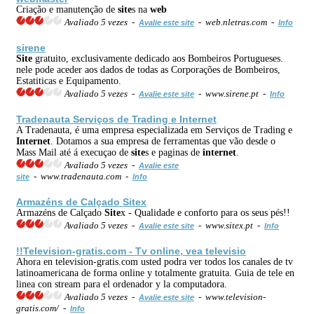
Criação e manutenção de
site
s na
web
Avaliado 5 vezes -
- web.nletras.com -
Avalie este site
Info
sirene
Site
gratuito, exclusivamente dedicado aos Bombeiros Portugueses.
nele pode aceder aos dados de todas as Corporações de Bombeiros,
Estatiticas e Equipamento.
Avaliado 5 vezes -
- www.sirene.pt -
Avalie este site
Info
Tradenauta Serviços de Trading e
Internet
A Tradenauta, é uma empresa especializada em Serviços de Trading e
Internet
. Dotamos a sua empresa de ferramentas que vão desde o
Mass Mail até á execuçao de
site
s e paginas de
internet
.
Avaliado 5 vezes -
Avalie este
- www.tradenauta.com -
site
Info
Armazéns de Calçado
Site
x
Armazéns de Calçado
Site
x - Qualidade e conforto para os seus pés!!
Avaliado 5 vezes -
- www.sitex.pt -
Avalie este site
Info
!!Television-gratis.com - Tv online, vea televisio
Ahora en television-gratis.com usted podra ver todos los canales de tv
latinoamericana de forma online y totalmente gratuita. Guia de tele en
linea con stream para el ordenador y la computadora.
Avaliado 5 vezes -
- www.television-
Avalie este site
gratis.com/ -
Info