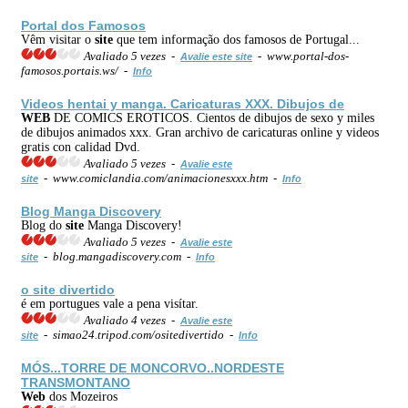
Portal dos Famosos
Vêm visitar o
site
que tem informação dos famosos de Portugal...
Avaliado 5 vezes -
- www.portal-dos-
Avalie este site
famosos.portais.ws/ -
Info
Videos hentai y manga. Caricaturas XXX. Dibujos de
WEB
DE COMICS EROTICOS. Cientos de dibujos de sexo y miles
de dibujos animados xxx. Gran archivo de caricaturas online y videos
gratis con calidad Dvd.
Avaliado 5 vezes -
Avalie este
- www.comiclandia.com/animacionesxxx.htm -
site
Info
Blog Manga Discovery
Blog do
site
Manga Discovery!
Avaliado 5 vezes -
Avalie este
- blog.mangadiscovery.com -
site
Info
o
site
divertido
é em portugues vale a pena visítar.
Avaliado 4 vezes -
Avalie este
- simao24.tripod.com/ositedivertido -
site
Info
MÓS...TORRE DE MONCORVO..NORDESTE
TRANSMONTANO
Web
dos Mozeiros