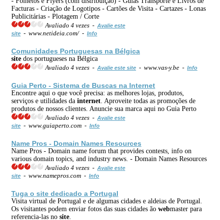
- Folhetos e Flyers (com distribuição) - Guias Transporte e Livros de
Facturas - Criação de Logotipos - Cartões de Visita - Cartazes - Lonas
Publicitárias - Plotagem / Corte
Avaliado 4 vezes -
Avalie este
- www.netideia.com/ -
site
Info
Comunidades Portuguesas na Bélgica
site
dos portugueses na Bélgica
Avaliado 4 vezes -
- www.vas-y.be -
Avalie este site
Info
Guia Perto - Sistema de
Busca
s na
Internet
Encontre aqui o que você precisa: as melhores lojas, produtos,
serviços e utilidades da
internet
. Aproveite todas as promoções de
produtos de nossos clientes. Anuncie sua marca aqui no Guia Perto
Avaliado 4 vezes -
Avalie este
- www.guiaperto.com -
site
Info
Name Pros - Domain Names Resources
Name Pros - Domain name forum that provides contests, info on
various domain topics, and industry news. - Domain Names Resources
Avaliado 4 vezes -
Avalie este
- www.namepros.com -
site
Info
Tuga o
site
dedicado a Portugal
Visita virtual de Portugal e de algumas cidades e aldeias de Portugal.
Os visitantes podem enviar fotos das suas cidades ão
web
master para
referencia-las no
site
.