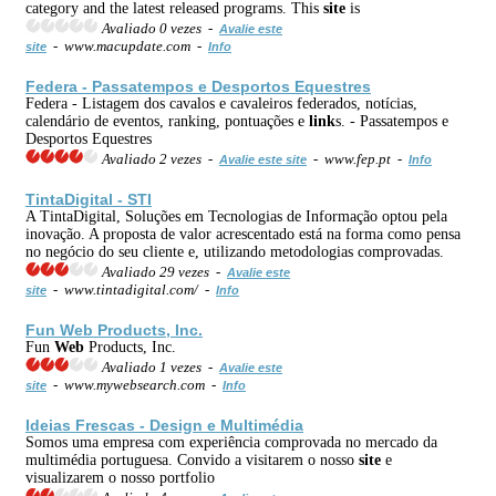
category and the latest released programs. This
site
is
Avaliado 0 vezes -
Avalie este
- www.macupdate.com -
site
Info
Federa - Passatempos e Desportos Equestres
Federa - Listagem dos cavalos e cavaleiros federados, notícias,
calendário de eventos, ranking, pontuações e
link
s. - Passatempos e
Desportos Equestres
Avaliado 2 vezes -
- www.fep.pt -
Avalie este site
Info
TintaDigital - STI
A TintaDigital, Soluções em Tecnologias de Informação optou pela
inovação. A proposta de valor acrescentado está na forma como pensa
no negócio do seu cliente e, utilizando metodologias comprovadas.
Avaliado 29 vezes -
Avalie este
- www.tintadigital.com/ -
site
Info
Fun
Web
Products, Inc.
Fun
Web
Products, Inc.
Avaliado 1 vezes -
Avalie este
- www.mywebsearch.com -
site
Info
Ideias Frescas - Design e Multimédia
Somos uma empresa com experiência comprovada no mercado da
multimédia portuguesa. Convido a visitarem o nosso
site
e
visualizarem o nosso portfolio