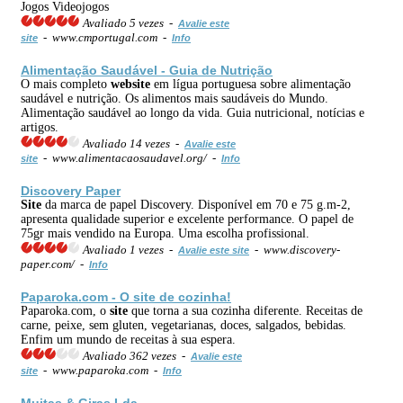
Jogos Videojogos
Avaliado 5 vezes -
Avalie este
- www.cmportugal.com -
site
Info
Alimentação Saudável - Guia de Nutrição
O mais completo
web
site
em lígua portuguesa sobre alimentação
saudável e nutrição. Os alimentos mais saudáveis do Mundo.
Alimentação saudável ao longo da vida. Guia nutricional, notícias e
artigos.
Avaliado 14 vezes -
Avalie este
- www.alimentacaosaudavel.org/ -
site
Info
Discovery Paper
Site
da marca de papel Discovery. Disponível em 70 e 75 g.m-2,
apresenta qualidade superior e excelente performance. O papel de
75gr mais vendido na Europa. Uma escolha profissional.
Avaliado 1 vezes -
- www.discovery-
Avalie este site
paper.com/ -
Info
Paparoka.com - O
site
de cozinha!
Paparoka.com, o
site
que torna a sua cozinha diferente. Receitas de
carne, peixe, sem gluten, vegetarianas, doces, salgados, bebidas.
Enfim um mundo de receitas à sua espera.
Avaliado 362 vezes -
Avalie este
- www.paparoka.com -
site
Info
Muitas & Giras Lda