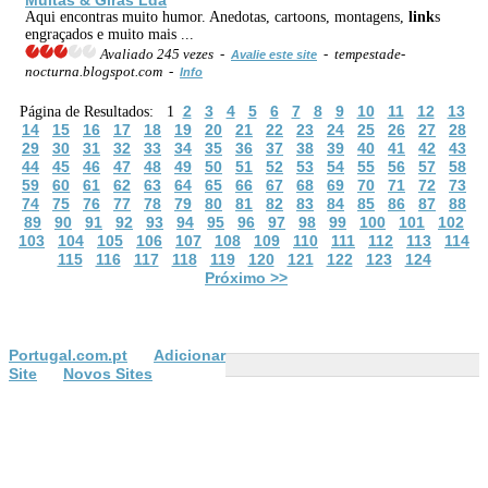
Aqui encontras muito humor. Anedotas, cartoons, montagens,
link
s
engraçados e muito mais ...
Avaliado 245 vezes -
- tempestade-
Avalie este site
nocturna.blogspot.com -
Info
2
3
4
5
6
7
8
9
10
11
12
13
Página de Resultados: 1
14
15
16
17
18
19
20
21
22
23
24
25
26
27
28
29
30
31
32
33
34
35
36
37
38
39
40
41
42
43
44
45
46
47
48
49
50
51
52
53
54
55
56
57
58
59
60
61
62
63
64
65
66
67
68
69
70
71
72
73
74
75
76
77
78
79
80
81
82
83
84
85
86
87
88
89
90
91
92
93
94
95
96
97
98
99
100
101
102
103
104
105
106
107
108
109
110
111
112
113
114
115
116
117
118
119
120
121
122
123
124
Próximo >>
Portugal.com.pt
Adicionar
Site
Novos Sites