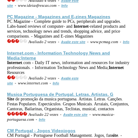
Avaliado 4 vezes -
Avalie este
- www.ideiasfrescas.com -
site
Info
PC Magazine - Magazines and E-zines Magazines
PC Magazine - Complete guide to PCs, peripherals and upgrades.
Labs-based reviews of computer- and
Internet
-related products and
services, technology news and trends, shopping advice, and price
comparisons. - Magazines and E-zines Magazines
Avaliado 2 vezes -
- www.pcmag.com -
Avalie este site
Info
Internet
.com - Information Technology News and
Media;Interne
Internet
.com - Daily IT news, information and resources for industry
professionals. - Information Technology News and Media;
Internet
Resources
Avaliado 2 vezes -
Avalie este
- www.internet.com -
site
Info
Musica Portuguesa de Portugal. Letras. Artistas. G
Site
de promoção da musica portuguesa. Artistas. Letras. Canções.
Festas Populares. Espectáculos. Grupos Musicais. Arraiais, Conjuntos,
Cantoras, Bailarinas, Organistas, Teclistas, musical, contactos
Avaliado 22 vezes -
- www.musica-
Avalie este site
portuguesa.com -
Info
CM Portugal - Jogos Videojogos
CM Portugal - Portuguese Football Management. Jogos, fan
site
. -