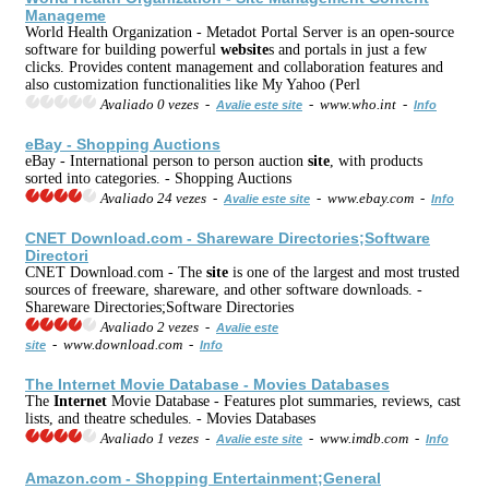
Manageme
World Health Organization - Metadot Portal Server is an open-source
software for building powerful
web
site
s and portals in just a few
clicks. Provides content management and collaboration features and
also customization functionalities like My Yahoo (Perl
Avaliado 0 vezes -
- www.who.int -
Avalie este site
Info
eBay - Shopping Auctions
eBay - International person to person auction
site
, with products
sorted into categories. - Shopping Auctions
Avaliado 24 vezes -
- www.ebay.com -
Avalie este site
Info
CNET Download.com - Shareware Directories;Software
Directori
CNET Download.com - The
site
is one of the largest and most trusted
sources of freeware, shareware, and other software downloads. -
Shareware Directories;Software Directories
Avaliado 2 vezes -
Avalie este
- www.download.com -
site
Info
The
Internet
Movie Database - Movies Databases
The
Internet
Movie Database - Features plot summaries, reviews, cast
lists, and theatre schedules. - Movies Databases
Avaliado 1 vezes -
- www.imdb.com -
Avalie este site
Info
Amazon.com - Shopping Entertainment;General