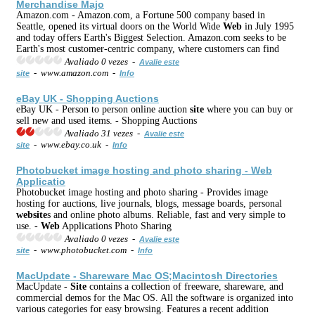
Merchandise Majo
Amazon.com - Amazon.com, a Fortune 500 company based in
Seattle, opened its virtual doors on the World Wide
Web
in July 1995
and today offers Earth's Biggest Selection. Amazon.com seeks to be
Earth's most customer-centric company, where customers can find
Avaliado 0 vezes -
Avalie este
- www.amazon.com -
site
Info
eBay UK - Shopping Auctions
eBay UK - Person to person online auction
site
where you can buy or
sell new and used items. - Shopping Auctions
Avaliado 31 vezes -
Avalie este
- www.ebay.co.uk -
site
Info
Photobucket image hosting and photo sharing -
Web
Applicatio
Photobucket image hosting and photo sharing - Provides image
hosting for auctions, live journals, blogs, message boards, personal
web
site
s and online photo albums. Reliable, fast and very simple to
use. -
Web
Applications Photo Sharing
Avaliado 0 vezes -
Avalie este
- www.photobucket.com -
site
Info
MacUpdate - Shareware Mac OS;Macintosh Directories
MacUpdate -
Site
contains a collection of freeware, shareware, and
commercial demos for the Mac OS. All the software is organized into
various categories for easy browsing. Features a recent addition