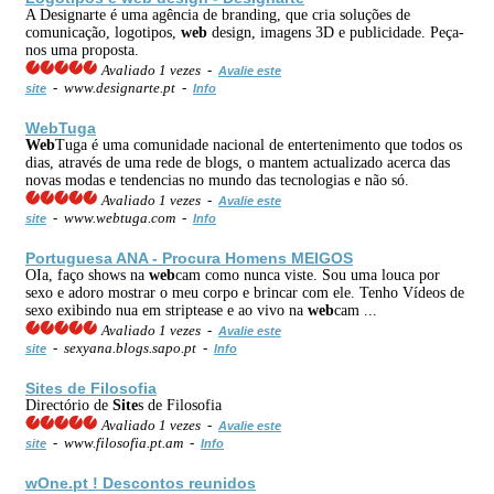
A Designarte é uma agência de branding, que cria soluções de
comunicação, logotipos,
web
design, imagens 3D e publicidade. Peça-
nos uma proposta.
Avaliado 1 vezes -
Avalie este
- www.designarte.pt -
site
Info
Web
Tuga
Web
Tuga é uma comunidade nacional de entertenimento que todos os
dias, através de uma rede de blogs, o mantem actualizado acerca das
novas modas e tendencias no mundo das tecnologias e não só.
Avaliado 1 vezes -
Avalie este
- www.webtuga.com -
site
Info
Portuguesa ANA - Procura Homens MEIGOS
OIa, faço shows na
web
cam como nunca viste. Sou uma louca por
sexo e adoro mostrar o meu corpo e brincar com ele. Tenho Vídeos de
sexo exibindo nua em striptease e ao vivo na
web
cam ...
Avaliado 1 vezes -
Avalie este
- sexyana.blogs.sapo.pt -
site
Info
Site
s de Filosofia
Directório de
Site
s de Filosofia
Avaliado 1 vezes -
Avalie este
- www.filosofia.pt.am -
site
Info
wOne.pt ! Descontos reunidos