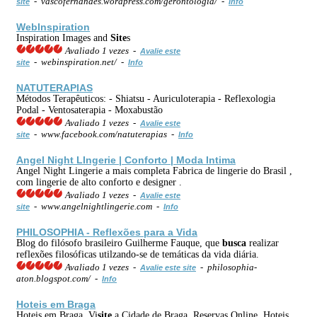
- vascofernandes.wordpress.com/gerontologia/ -
site
Info
Web
Inspiration
Inspiration Images and
Site
s
Avaliado 1 vezes -
Avalie este
- webinspiration.net/ -
site
Info
NATUTERAPIAS
Métodos Terapêuticos: - Shiatsu - Auriculoterapia - Reflexologia
Podal - Ventosaterapia - Moxabustão
Avaliado 1 vezes -
Avalie este
- www.facebook.com/natuterapias -
site
Info
Angel Night LIngerie | Conforto | Moda Intima
Angel Night Lingerie a mais completa Fabrica de lingerie do Brasil ,
com lingerie de alto conforto e designer .
Avaliado 1 vezes -
Avalie este
- www.angelnightlingerie.com -
site
Info
PHILOSOPHIA - Reflexões para a Vida
Blog do filósofo brasileiro Guilherme Fauque, que
busca
realizar
reflexões filosóficas utilzando-se de temáticas da vida diária.
Avaliado 1 vezes -
- philosophia-
Avalie este site
aton.blogspot.com/ -
Info
Hoteis em Braga
Hoteis em Braga. Vi
site
a Cidade de Braga. Reservas Online. Hoteis