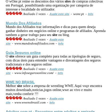
O wOne.pt reúne os descontos dos vários
site
s de compras colectivas
em Portugal, possibilitando uma organização por categoria de
interesse e localidade do utilizador.
Avaliado 1 vezes -
- wone.pt -
Avalie este site
Info
Mundo Dos Afiliados
Mundo dos Afiliados traz informações e dicas para quem deseja
ganhar dinheiro em negócios online e programas de afiliados. Aprenda
tambem a gerar trafego para seu
site
ou blog.
Avaliado 1 vezes -
Avalie este
- www.mundodosafiliados.com -
site
Info
Guia Seguros online
O
site
oferece um guia completo para todas as tipologias de seguro,
com dicas úteis para entender vantagens e disvantagens dos seguros
tradicionais e dos seguros online.
Avaliado 1 vezes -
Avalie este
- www.infosegurosonline.com/ -
site
Info
WWE NO BRASIL
Melhor
site
sobre a empresa de wrestling WWE.Aqui voçe encontra
muitos downloads,noticias,jogos online,wwe ao vivo e muito
mais,venha conferir !!!
Avaliado 1 vezes -
Avalie este
- www.wwenobrasil.com -
site
Info
Adultos.com.pt - Encontros entre adultos e amizade