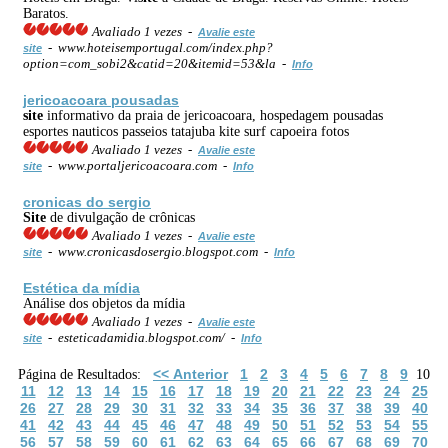
Baratos.
Avaliado 1 vezes -
Avalie este
- www.hoteisemportugal.com/index.php?
site
option=com_sobi2&catid=20&itemid=53&la -
Info
jericoacoara pousadas
site
informativo da praia de jericoacoara, hospedagem pousadas
esportes nauticos passeios tatajuba kite surf capoeira fotos
Avaliado 1 vezes -
Avalie este
- www.portaljericoacoara.com -
site
Info
cronicas do sergio
Site
de divulgação de crônicas
Avaliado 1 vezes -
Avalie este
- www.cronicasdosergio.blogspot.com -
site
Info
Estética da mídia
Análise dos objetos da mídia
Avaliado 1 vezes -
Avalie este
- esteticadamidia.blogspot.com/ -
site
Info
<< Anterior
1
2
3
4
5
6
7
8
9
Página de Resultados:
10
11
12
13
14
15
16
17
18
19
20
21
22
23
24
25
26
27
28
29
30
31
32
33
34
35
36
37
38
39
40
41
42
43
44
45
46
47
48
49
50
51
52
53
54
55
56
57
58
59
60
61
62
63
64
65
66
67
68
69
70