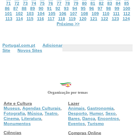
71
72
73
74
75
76
77
78
79
80
81
82
83
84
85
86
87
88
89
90
91
92
93
94
95
96
97
98
99
100
101
102
103
104
105
106
107
108
109
110
111
112
113
114
115
116
117
118
119
120
121
122
123
124
Próximo >>
Portugal.com.pt
Adicionar
Site
Novos Sites
Organização por temas
Arte e Cultura
Lazer
Museus
Agendas Culturais
Animais
Gastronomia
,
,
,
,
Fotografia
Música
Teatro
Desporto
Humor
Sexo
,
,
,
,
,
,
Cinema
Literatura
Bares
Dança
Encontros
,
,
,
,
,
Monumentos
Eventos
Turismo
,
Ciências
Compras Online