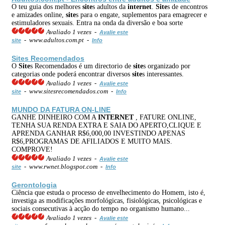
O teu guia dos melhores
site
s adultos da
internet
.
Site
s de encontros
e amizades online,
site
s para o engate, suplementos para emagrecer e
estimuladores sexuais. Entra na onda da diversão e boa sorte
Avaliado 1 vezes -
Avalie este
- www.adultos.com.pt -
site
Info
Site
s Recomendados
O
Site
s Recomendados é um directorio de
site
s organizado por
categorias onde poderá encontrar diversos
site
s interessantes.
Avaliado 1 vezes -
Avalie este
- www.sitesrecomendados.com -
site
Info
MUNDO DA FATURA ON-LINE
GANHE DINHEIRO COM A
INTERNET
, FATURE ONLINE,
TENHA SUA RENDA EXTRA E SAIA DO APERTO,CLIQUE E
APRENDA GANHAR R$6,000,00 INVESTINDO APENAS
R$6,PROGRAMAS DE AFILIADOS E MUITO MAIS.
COMPROVE!
Avaliado 1 vezes -
Avalie este
- www.rwnet.blogspot.com -
site
Info
Gerontologia
Ciência que estuda o processo de envelhecimento do Homem, isto é,
investiga as modificações morfológicas, fisiológicas, psicológicas e
sociais consecutivas à acção do tempo no organismo humano...
Avaliado 1 vezes -
Avalie este