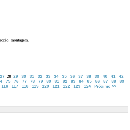
nfecção, montagem.
27
29
30
31
32
33
34
35
36
37
38
39
40
41
42
28
4
75
76
77
78
79
80
81
82
83
84
85
86
87
88
89
116
117
118
119
120
121
122
123
124
Próximo >>