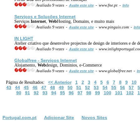
Avaliado 9 vezes -
- www.fne.pt -
Avalie este site
Info
Serviços e Soluções
Internet
Serviços
Internet
,
Web
Hosting, Domains, e muito mais
Avaliado 9 vezes -
- www.pinguix.com -
Avalie este site
Inf
IN LIGHT
Atelier criativo que desenvolve projectos de design de interiores e de 
Avaliado 9 vezes -
- www.inlightportugal.c
Avalie este site
Globalfree - Serviços
Internet
Alojamento,
Web
design, Dominios, e-Commerce
Avaliado 9 vezes -
- www.globalfree.net -
Avalie este site
In
<< Anterior
1
2
3
4
5
6
7
8
9
10
Página de Resultados:
43
44
45
46
47
48
49
50
51
52
53
54
55
56
57
5
90
91
92
93
94
95
96
97
98
99
100
101
102
1
Portugal.com.pt
Adicionar Site
Novos Sites