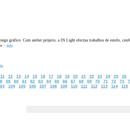
o
design gráfico. Com atelier próprio, a IN Light efectua trabalhos de estofo, co
om -
Info
fo
11
12
13
14
15
16
17
18
19
20
21
22
23
24
25
26
8
59
60
61
62
63
64
65
66
67
68
69
70
71
72
73
7
03
104
105
106
107
108
109
110
111
112
113
114
115