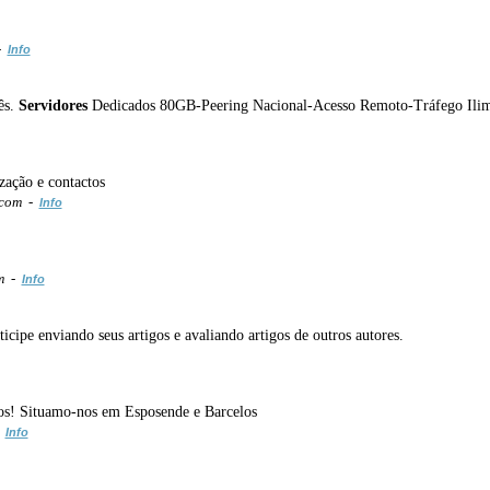
 -
Info
ês.
Servidores
Dedicados 80GB-Peering Nacional-Acesso Remoto-Tráfego Ilim
ização e contactos
.com -
Info
om -
Info
ticipe enviando seus artigos e avaliando artigos de outros autores.
os! Situamo-nos em Esposende e Barcelos
-
Info