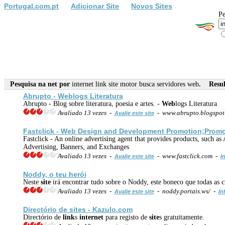
Portugal.com.pt
Adicionar Site
Novos Sites
Pe
Pesquisa na net por
internet link site motor busca servidores web
. Result
Abrupto -
Web
logs Literatura
Abrupto - Blog sobre literatura, poesia e artes. -
Web
logs Literatura
Avaliado 13 vezes -
- www.abrupto.blogspo
Avalie este site
Fastclick -
Web
Design and Development Promotion;Promo
Fastclick - An online advertising agent that provides products, such a
Advertising, Banners, and Exchanges
Avaliado 13 vezes -
- www.fastclick.com -
Avalie este site
I
Noddy, o teu herói
Neste
site
irá encontrar tudo sobre o Noddy, este boneco que todas as 
Avaliado 13 vezes -
- noddy.portais.ws/ -
Avalie este site
In
Directório de
site
s - Kazulo.com
Directório de
link
s
internet
para registo de
site
s gratuitamente.