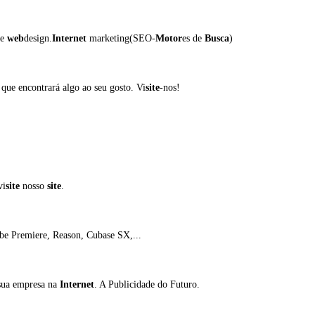
 e
web
design.
Internet
marketing(SEO-
Motor
es de
Busca
)
que encontrará algo ao seu gosto. Vi
site
-nos!
vi
site
nosso
site
.
be Premiere, Reason, Cubase SX,...
 sua empresa na
Internet
. A Publicidade do Futuro.