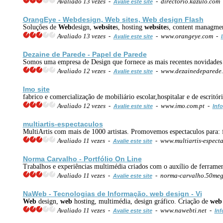
Avaliado 13 vezes -
- directorio.kazulo.com
Avalie este site
OrangEye -
Web
design,
Web
site
s,
Web
design Flash
Soluções de
Web
design,
web
site
s, hosting
web
site
s, content managme
Avaliado 13 vezes -
- www.orangeye.com -
Avalie este site
Dezaine de Parede - Papel de Parede
Somos uma empresa de Design que fornece as mais recentes novidades em
Avaliado 12 vezes -
- www.dezainedeparede
Avalie este site
Imo
site
fabrico e comercialização de mobiliário escolar,hospitalar e de escritór
Avaliado 12 vezes -
- www.imo.com.pt -
Avalie este site
Info
multiartis-espectaculos
MultiArtis com mais de 1000 artistas. Promovemos espectaculos para: f
Avaliado 11 vezes -
- www.multiartis-espect
Avalie este site
Norma Carvalho - Portfólio On Line
Trabalhos e experiências multimédia criados com o auxílio de ferra
Avaliado 11 vezes -
- norma-carvalho.50meg
Avalie este site
Na
Web
- Tecnologias de Informação.
web
design - Vi
Web
design,
web
hosting, multimédia, design gráfico. Criação de
web
Avaliado 11 vezes -
- www.nawebti.net -
Avalie este site
Inf