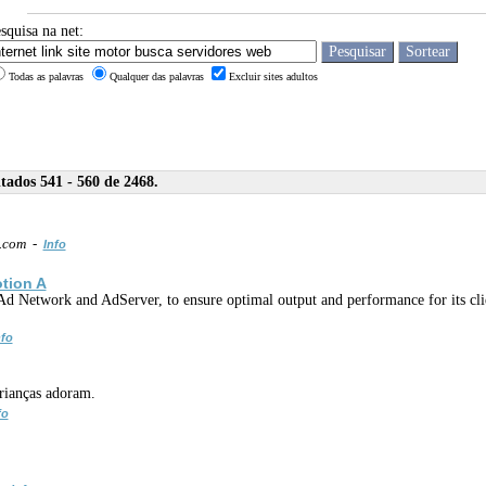
squisa na net:
Todas as palavras
Qualquer das palavras
Excluir sites adultos
ados 541 - 560 de 2468.
t.com -
Info
tion A
s Ad Network and AdServer, to ensure optimal output and performance for its cli
nfo
crianças adoram.
fo