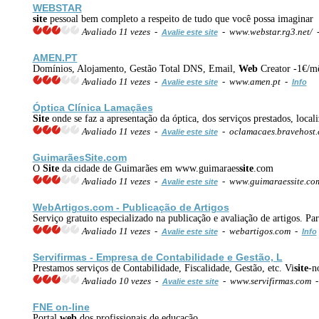
WEB
STAR
site
pessoal bem completo a respeito de tudo que você possa imaginar
Avaliado 11 vezes -
- www.webstar.rg3.net/
Avalie este site
AMEN.PT
Domínios, Alojamento, Gestão Total DNS, Email,
Web
Creator -1€/m
Avaliado 11 vezes -
- www.amen.pt -
Avalie este site
Info
Óptica Clínica Lamaçães
Site
onde se faz a apresentação da óptica, dos serviços prestados, local
Avaliado 11 vezes -
- oclamacaes.bravehost
Avalie este site
Guimarães
Site
.com
O
Site
da cidade de Guimarães em www.guimaraes
site
.com
Avaliado 11 vezes -
- www.guimaraessite.c
Avalie este site
Web
Artigos.com - Publicação de Artigos
Serviço gratuito especializado na publicação e avaliação de artigos. Par
Avaliado 11 vezes -
- webartigos.com -
Avalie este site
Info
Servifirmas - Empresa de Contabilidade e Gestão, L
Prestamos serviços de Contabilidade, Fiscalidade, Gestão, etc. Vi
site
-n
Avaliado 10 vezes -
- www.servifirmas.com 
Avalie este site
FNE on-line
Portal
web
dos profissionais de educação