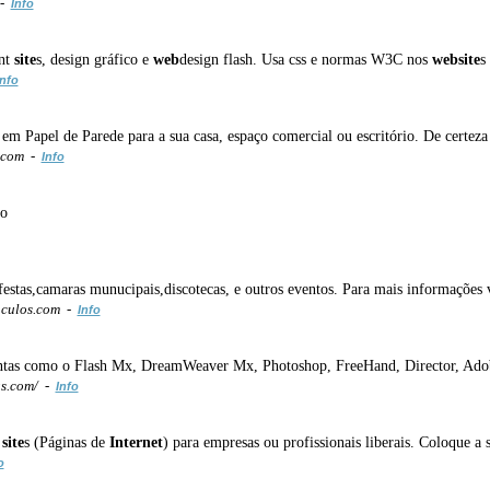
 -
Info
nt
site
s, design gráfico e
web
design flash. Usa css e normas W3C nos
web
site
s
Info
 Papel de Parede para a sua casa, espaço comercial ou escritório. De certeza 
.com -
Info
io
estas,camaras munucipais,discotecas, e outros eventos. Para mais informações 
aculos.com -
Info
mentas como o Flash Mx, DreamWeaver Mx, Photoshop, FreeHand, Director, Ado
s.com/ -
Info
site
s (Páginas de
Internet
) para empresas ou profissionais liberais. Coloque a
o