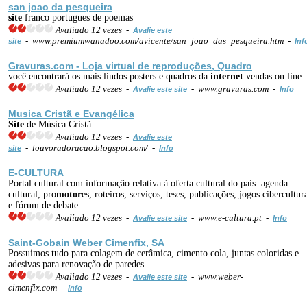
san joao da pesqueira
site
franco portugues de poemas
Avaliado 12 vezes -
Avalie este
- www.premiumwanadoo.com/avicente/san_joao_das_pesqueira.htm -
site
Inf
Gravuras.com - Loja virtual de reproduções, Quadro
você encontrará os mais lindos posters e quadros da
internet
vendas on line.
Avaliado 12 vezes -
- www.gravuras.com -
Avalie este site
Info
Musica Cristã e Evangélica
Site
de Música Cristã
Avaliado 12 vezes -
Avalie este
- louvoradoracao.blogspot.com/ -
site
Info
E-CULTURA
Portal cultural com informação relativa à oferta cultural do país: agenda
cultural, pro
motor
es, roteiros, serviços, teses, publicações, jogos cibercultur
e fórum de debate.
Avaliado 12 vezes -
- www.e-cultura.pt -
Avalie este site
Info
Saint-Gobain
Web
er Cimenfix, SA
Possuimos tudo para colagem de cerâmica, cimento cola, juntas coloridas e
adesivas para renovação de paredes.
Avaliado 12 vezes -
- www.weber-
Avalie este site
cimenfix.com -
Info