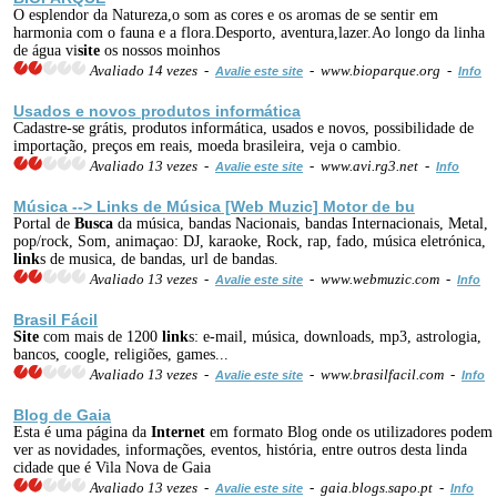
O esplendor da Natureza,o som as cores e os aromas de se sentir em
harmonia com o fauna e a flora.Desporto, aventura,lazer.Ao longo da linha
de água vi
site
os nossos moinhos
Avaliado 14 vezes -
- www.bioparque.org -
Avalie este site
Info
Usados e novos produtos informática
Cadastre-se grátis, produtos informática, usados e novos, possibilidade de
importação, preços em reais, moeda brasileira, veja o cambio.
Avaliado 13 vezes -
- www.avi.rg3.net -
Avalie este site
Info
Música -->
Link
s de Música [
Web
Muzic]
Motor
de bu
Portal de
Busca
da música, bandas Nacionais, bandas Internacionais, Metal,
pop/rock, Som, animaçao: DJ, karaoke, Rock, rap, fado, música eletrónica,
link
s de musica, de bandas, url de bandas.
Avaliado 13 vezes -
- www.webmuzic.com -
Avalie este site
Info
Brasil Fácil
Site
com mais de 1200
link
s: e-mail, música, downloads, mp3, astrologia,
bancos, coogle, religiões, games...
Avaliado 13 vezes -
- www.brasilfacil.com -
Avalie este site
Info
Blog de Gaia
Esta é uma página da
Internet
em formato Blog onde os utilizadores podem
ver as novidades, informações, eventos, história, entre outros desta linda
cidade que é Vila Nova de Gaia
Avaliado 13 vezes -
- gaia.blogs.sapo.pt -
Avalie este site
Info