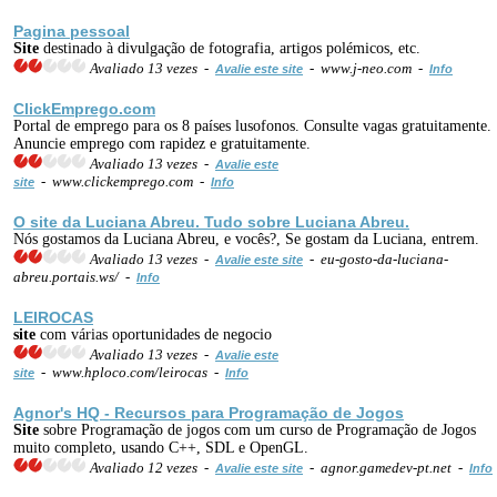
Pagina pessoal
Site
destinado à divulgação de fotografia, artigos polémicos, etc.
Avaliado 13 vezes -
- www.j-neo.com -
Avalie este site
Info
ClickEmprego.com
Portal de emprego para os 8 países lusofonos. Consulte vagas gratuitamente.
Anuncie emprego com rapidez e gratuitamente.
Avaliado 13 vezes -
Avalie este
- www.clickemprego.com -
site
Info
O
site
da Luciana Abreu. Tudo sobre Luciana Abreu.
Nós gostamos da Luciana Abreu, e vocês?, Se gostam da Luciana, entrem.
Avaliado 13 vezes -
- eu-gosto-da-luciana-
Avalie este site
abreu.portais.ws/ -
Info
LEIROCAS
site
com várias oportunidades de negocio
Avaliado 13 vezes -
Avalie este
- www.hploco.com/leirocas -
site
Info
Agnor's HQ - Recursos para Programação de Jogos
Site
sobre Programação de jogos com um curso de Programação de Jogos
muito completo, usando C++, SDL e OpenGL.
Avaliado 12 vezes -
- agnor.gamedev-pt.net -
Avalie este site
Info