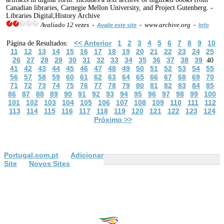
Canadian libraries, Carnegie Mellon University, and Project Gutenberg. -
Libraries Digital;History Archive
Avaliado 12 vezes -
- www.archive.org -
Avalie este site
Info
<< Anterior
1
2
3
4
5
6
7
8
9
10
Página de Resultados:
11
12
13
14
15
16
17
18
19
20
21
22
23
24
25
26
27
28
29
30
31
32
33
34
35
36
37
38
39
40
41
42
43
44
45
46
47
48
49
50
51
52
53
54
55
56
57
58
59
60
61
62
63
64
65
66
67
68
69
70
71
72
73
74
75
76
77
78
79
80
81
82
83
84
85
86
87
88
89
90
91
92
93
94
95
96
97
98
99
100
101
102
103
104
105
106
107
108
109
110
111
112
113
114
115
116
117
118
119
120
121
122
123
124
Próximo >>
Portugal.com.pt
Adicionar
Site
Novos Sites