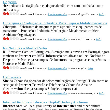
Dogville
site
dedicado à criação da raça dogue alemão, com fotos, ninhadas, tudo
sobre a raça
Avaliado 12 vezes -
- www.dogville.com -
Avalie este site
Info
Ciberguia - Produçào e Indústria Metalurgia e Metalomecânica
Ciberguia - Fabricante de máquinas para agricultura e equipamentos de
transporte. - Produçào e Indústria Metalurgia e Metalomecânica;Meio
Ambiente Organizações
Avaliado 12 vezes -
- www.agrobio.pt -
Avalie este site
Info
R - Notícias e Media Rádio
R - Emissora Católica Portuguesa. A estaçào mais ouvida em Portugal, agora
também na
Internet
em MP3. Informaçào actualizada online. Notícias do
Desporto. Música e passatempos. Os locutores, os programas e os prémios. -
Notícias e Media Rádio
Avaliado 12 vezes -
- www.rr.pt -
Avalie este site
Info
Cabovisão
Site
da Cabovisão,operador de telecomunicações de Portugal.Tudo sobre os
serviços de
Internet
,Televisão e Telefone da Cabovisão.Área de
clientes,
web
mail,e passatempos.Soluções empresariais.
Avaliado 12 vezes -
- www.cabovisao.pt -
Avalie este site
Info
Internet
Archive - Libraries Digital;History Archives
Internet
Archive - A digital library of
internet
site
s and other cultural
artifacts in digital form. Includes a text archive of digitised books from