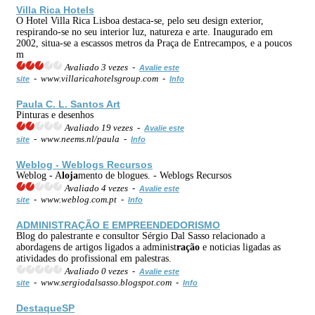
Villa Rica Hotels
O Hotel Villa Rica Lisboa destaca-se, pelo seu design exterior,
respirando-se no seu interior luz, natureza e arte. Inaugurado em
2002, situa-se a escassos metros da Praça de Entrecampos, e a poucos
m
Avaliado 3 vezes -
Avalie este
- www.villaricahotelsgroup.com -
site
Info
Paula C. L. Santos Art
Pinturas e desenhos
Avaliado 19 vezes -
Avalie este
- www.neems.nl/paula -
site
Info
Weblog - Weblogs Recursos
Weblog - A
loja
mento de blogues. - Weblogs Recursos
Avaliado 4 vezes -
Avalie este
- www.weblog.com.pt -
site
Info
ADMINIST
RAÇÃO
E EMPREENDEDORISMO
Blog do palestrante e consultor Sérgio Dal Sasso relacionado a
abordagens de artigos ligados a administ
ração
e noticias ligadas as
atividades do profissional em palestras.
Avaliado 0 vezes -
Avalie este
- www.sergiodalsasso.blogspot.com -
site
Info
DestaqueSP