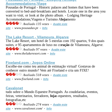
Accommodations;Viage
Pousadas de Portugal - Historic palaces and homes that have been
converted to bed-and-breakfasts and hotels. Locate one in the area you
want to visit, or look at the photo album. - Lodging Heritage
Accommodations;Viagens e Turismo A
loja
mento
Avaliado 135 vezes -
Avalie este
- www.pousadas.pt -
site
Info
The Lake Resort - Vilamoura, Algarve
The Lake Resort, um hotel de 5 estrelas com 192 quartos, 9 dos quais
suites, e 95 apartamentos de luxo no co
ração
de Vilamoura, Algarve.
Avaliado 97 vezes -
Avalie este
- www.thelakeresort.com -
site
Info
Fixeland.com - Jogos Online
Escolhe-me como teu animal de estimação virtual! Gostavas de
conhecer outro mundo? Vem até Fixeland e cria um FIXE!
Avaliado 518 vezes -
Avalie este
- www.fixeland.com -
site
Info
Cavalonet
tudo sobre o Mundo Equestre Português. As coudelarias, eventos,
feiras, veterinarios, ferradores,
loja
s equestres, resultados,
fotografias,etc
Avaliado 274 vezes -
Avalie este
- www.cavalonet.com/ -
site
Info