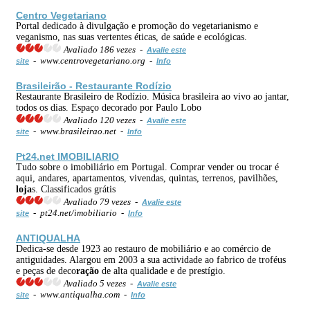
Centro Vegetariano
Portal dedicado à divulgação e promoção do vegetarianismo e
veganismo, nas suas vertentes éticas, de saúde e ecológicas.
Avaliado 186 vezes -
Avalie este
- www.centrovegetariano.org -
site
Info
Brasileirão - Restaurante Rodízio
Restaurante Brasileiro de Rodízio. Música brasileira ao vivo ao jantar,
todos os dias. Espaço decorado por Paulo Lobo
Avaliado 120 vezes -
Avalie este
- www.brasileirao.net -
site
Info
Pt24.net IMOBILIARIO
Tudo sobre o imobiliário em Portugal. Comprar vender ou trocar é
aqui, andares, apartamentos, vivendas, quintas, terrenos, pavilhões,
loja
s. Classificados grátis
Avaliado 79 vezes -
Avalie este
- pt24.net/imobiliario -
site
Info
ANTIQUALHA
Dedica-se desde 1923 ao restauro de mobiliário e ao comércio de
antiguidades. Alargou em 2003 a sua actividade ao fabrico de troféus
e peças de deco
ração
de alta qualidade e de prestígio.
Avaliado 5 vezes -
Avalie este
- www.antiqualha.com -
site
Info