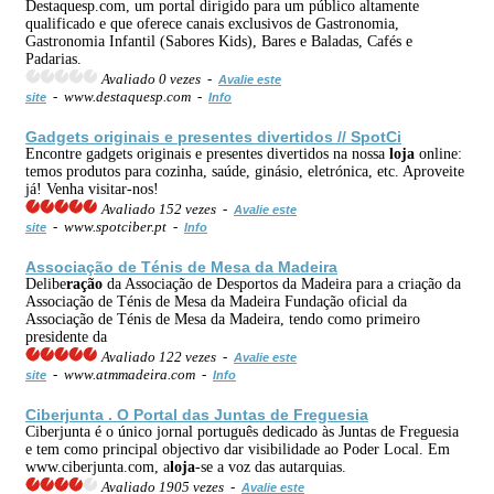
Destaquesp.com, um portal dirigido para um público altamente
qualificado e que oferece canais exclusivos de Gastronomia,
Gastronomia Infantil (Sabores Kids), Bares e Baladas, Cafés e
Padarias.
Avaliado 0 vezes -
Avalie este
- www.destaquesp.com -
site
Info
Gadgets originais e presentes divertidos // SpotCi
Encontre gadgets originais e presentes divertidos na nossa
loja
online:
temos produtos para cozinha, saúde, ginásio, eletrónica, etc. Aproveite
já! Venha visitar-nos!
Avaliado 152 vezes -
Avalie este
- www.spotciber.pt -
site
Info
Associação de Ténis de Mesa da Madeira
Delibe
ração
da Associação de Desportos da Madeira para a criação da
Associação de Ténis de Mesa da Madeira Fundação oficial da
Associação de Ténis de Mesa da Madeira, tendo como primeiro
presidente da
Avaliado 122 vezes -
Avalie este
- www.atmmadeira.com -
site
Info
Ciberjunta . O Portal das Juntas de Freguesia
Ciberjunta é o único jornal português dedicado às Juntas de Freguesia
e tem como principal objectivo dar visibilidade ao Poder Local. Em
www.ciberjunta.com, a
loja
-se a voz das autarquias.
Avaliado 1905 vezes -
Avalie este