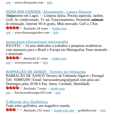
- www.ciberjunta.com -
site
Info
DONA ANA GARDEN - A
loja
mento - Lagos Algarve
A
loja
mento em Lagos. -- Limpeza diária, Piscina aquecida, Jardim,
Grill, Ar condicionado, Tv sat, Estacionamento, Permitido
animais
de estimação, Internet Wi-fi gratis, Mini-mercado, Golf a 2 Km.
Avaliado 24 vezes -
Avalie este
- www.donanagarden.com -
site
Info
assessoria educacional monografia
JOCOTEC – 14 anos dedicados a trabalhos e pesquisas academicas
com assessoria para o Brasil e Europa em Monografias Teses mestrado
e doutorado
Avaliado 11 vezes -
Avalie este
- www.jocotec.com -
site
Info
BARRACÃO DE XANGÔ - Terreiro de Umbanda
BARRACÃO DE XANGÔ Terreiro de Umbanda Algarve | Portugal
Telf: 918805209 | Email: barracaodexango@gmail.com giras aos
Domingos pelas 20:00 h Paz, Amor, Caridade, Humildade.
Avaliado 7 vezes -
Avalie este
- barracaodexango.hi5.com -
site
Info
O Mundo dos Golfinhos
Tudo sobre golfinhos, um magnifico mundo.
Avaliado 232 vezes -
- golfinhos.net -
Avalie este site
Info