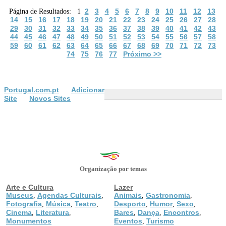
2
3
4
5
6
7
8
9
10
11
12
13
Página de Resultados: 1
14
15
16
17
18
19
20
21
22
23
24
25
26
27
28
29
30
31
32
33
34
35
36
37
38
39
40
41
42
43
44
45
46
47
48
49
50
51
52
53
54
55
56
57
58
59
60
61
62
63
64
65
66
67
68
69
70
71
72
73
74
75
76
77
Próximo >>
Portugal.com.pt
Adicionar
Site
Novos Sites
Organização por temas
Arte e Cultura
Lazer
Museus
Agendas Culturais
Animais
Gastronomia
,
,
,
,
Fotografia
Música
Teatro
Desporto
Humor
Sexo
,
,
,
,
,
,
Cinema
Literatura
Bares
Dança
Encontros
,
,
,
,
,
Monumentos
Eventos
Turismo
,