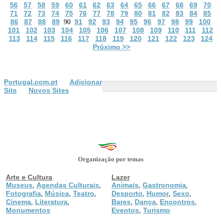
56
57
58
59
60
61
62
63
64
65
66
67
68
69
70
71
72
73
74
75
76
77
78
79
80
81
82
83
84
85
86
87
88
89
91
92
93
94
95
96
97
98
99
100
90
101
102
103
104
105
106
107
108
109
110
111
112
113
114
115
116
117
118
119
120
121
122
123
124
Próximo >>
Portugal.com.pt
Adicionar
Site
Novos Sites
Organização por temas
Arte e Cultura
Lazer
Museus
Agendas Culturais
Animais
Gastronomia
,
,
,
,
Fotografia
Música
Teatro
Desporto
Humor
Sexo
,
,
,
,
,
,
Cinema
Literatura
Bares
Dança
Encontros
,
,
,
,
,
Monumentos
Eventos
Turismo
,