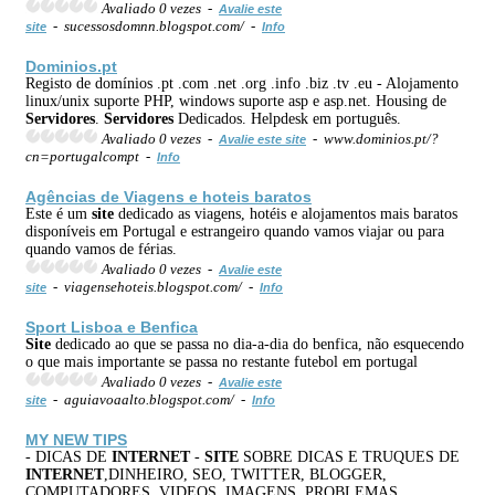
Avaliado 0 vezes -
Avalie este
- sucessosdomnn.blogspot.com/ -
site
Info
Dominios.pt
Registo de domínios .pt .com .net .org .info .biz .tv .eu - Alojamento
linux/unix suporte PHP, windows suporte asp e asp.net. Housing de
Servidores
.
Servidores
Dedicados. Helpdesk em português.
Avaliado 0 vezes -
- www.dominios.pt/?
Avalie este site
cn=portugalcompt -
Info
Agências de Viagens e hoteis baratos
Este é um
site
dedicado as viagens, hotéis e alojamentos mais baratos
disponíveis em Portugal e estrangeiro quando vamos viajar ou para
quando vamos de férias.
Avaliado 0 vezes -
Avalie este
- viagensehoteis.blogspot.com/ -
site
Info
Sport Lisboa e Benfica
Site
dedicado ao que se passa no dia-a-dia do benfica, não esquecendo
o que mais importante se passa no restante futebol em portugal
Avaliado 0 vezes -
Avalie este
- aguiavoaalto.blogspot.com/ -
site
Info
MY NEW TIPS
- DICAS DE
INTERNET
-
SITE
SOBRE DICAS E TRUQUES DE
INTERNET
,DINHEIRO, SEO, TWITTER, BLOGGER,
COMPUTADORES, VIDEOS, IMAGENS, PROBLEMAS,