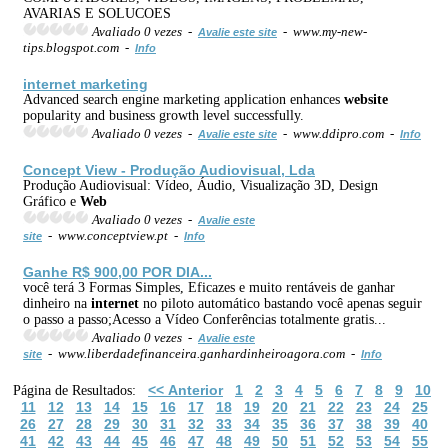
AVARIAS E SOLUCOES
Avaliado 0 vezes -
- www.my-new-
Avalie este site
tips.blogspot.com -
Info
internet
marketing
Advanced search engine marketing application enhances
web
site
popularity and business growth level successfully.
Avaliado 0 vezes -
- www.ddipro.com -
Avalie este site
Info
Concept View - Produção Audiovisual, Lda
Produção Audiovisual: Vídeo, Áudio, Visualização 3D, Design
Gráfico e
Web
Avaliado 0 vezes -
Avalie este
- www.conceptview.pt -
site
Info
Ganhe R$ 900,00 POR DIA...
você terá 3 Formas Simples, Eficazes e muito rentáveis de ganhar
dinheiro na
internet
no piloto automático bastando você apenas seguir
o passo a passo;Acesso a Vídeo Conferências totalmente gratis...
Avaliado 0 vezes -
Avalie este
- www.liberdadefinanceira.ganhardinheiroagora.com -
site
Info
<< Anterior
1
2
3
4
5
6
7
8
9
10
Página de Resultados:
11
12
13
14
15
16
17
18
19
20
21
22
23
24
25
26
27
28
29
30
31
32
33
34
35
36
37
38
39
40
41
42
43
44
45
46
47
48
49
50
51
52
53
54
55