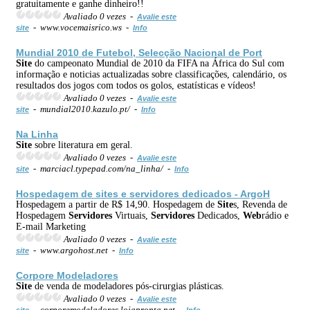
gratuitamente e ganhe dinheiro!!
Avaliado 0 vezes -
Avalie este
- www.vocemaisrico.ws -
site
Info
Mundial 2010 de Futebol, Selecção Nacional de Port
Site
do campeonato Mundial de 2010 da FIFA na África do Sul com
informação e noticias actualizadas sobre classificações, calendário, os
resultados dos jogos com todos os golos, estatísticas e vídeos!
Avaliado 0 vezes -
Avalie este
- mundial2010.kazulo.pt/ -
site
Info
Na Linha
Site
sobre literatura em geral.
Avaliado 0 vezes -
Avalie este
- marciacl.typepad.com/na_linha/ -
site
Info
Hospedagem de
site
s e
servidores
dedicados - ArgoH
Hospedagem a partir de R$ 14,90. Hospedagem de
Site
s, Revenda de
Hospedagem
Servidores
Virtuais,
Servidores
Dedicados,
Web
rádio e
E-mail Marketing
Avaliado 0 vezes -
Avalie este
- www.argohost.net -
site
Info
Corpore Modeladores
Site
de venda de modeladores pós-cirurgias plásticas.
Avaliado 0 vezes -
Avalie este
- corporemodeladores.lojapronta.net -
site
Info