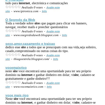
tudo para
internet
, electrónica e comunicações
Avaliado 0 vezes -
Avalie este
- www.iptronica.com -
site
Info
O Segredo da
Web
Toda a verdade sobre
site
s que pagam para clicar em banners,
navegar, receber mails e preecher questionários
Avaliado 0 vezes -
Avalie este
- www.osegredodaweb.blogspot.com -
site
Info
sexo,amor,casamento e traicao
dedico esse
site
a todos que se preucopam com sua vida,seja solteiro,
casado,compromissado ou outras coisas do tipo.
Avaliado 0 vezes -
Avalie este
- thiagoestrela.blogspot.com/ -
site
Info
vocemaisrico
neste
site
voce encontrará uma oportunidade para ter seu próprio
domínio na
internet
e ganhar dinheiro em dolar; vi
site
, cadastre-se
gratuitamente e ganhe dinheiro!!!
Avaliado 0 vezes -
Avalie este
- www.vocemaisrico.com -
site
Info
voce mais rico
Neste
site
você encontrará uma oportunidade para ter seu próprio
domínio na
internet
, e ganhar dinheiro em dolar; vi
site
, cadastre-se