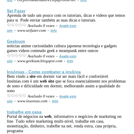
Sei Fazer
Aprenda de tudo um pouco com os tutoriais, dicas e videos que temos
para si. Pode enviar também as suas dicas e tutoriais.
Avaliado 0 vezes -
Avalie este
- www.seifazer.com -
site
Info
Geekium
noticias anime curiosidades cultura japonesa tecnologia e gadgets
games videos conteudo geek e steampunk entre outros
Avaliado 0 vezes -
Avalie este
- www.geekium.blogspot.com -
site
Info
Insónias - Como combater a insônia
Bem vindo a
site
em dormir vai ser mais fácil e confortável.
Insónias.com é um
web
site
que se foca essencialmente nos problemas
de sono e dificuldade em dormir, melhorando assim a qualidade do
sono
Avaliado 0 vezes -
Avalie este
- www.insonias.com -
site
Info
trabalhe em casa
Portal de négocios na
web
, informativo e negócios de marketing on
line. Tudo sobre marketing multi-nível, trabalhe em casa,
monetização, dinheiro, trabelhe na net, renda extra, casa própria,
programa