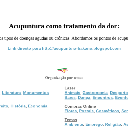
Acupuntura como tratamento da dor:
s tipos de doenças agudas ou crónicas. Abordamos os pontos de acupunt
Link directo para http://acupuntura-bakano.blogspot.com
Organização por temas
Lazer
Literatura
Monumentos
Animais
Gastronomia
Desporto
,
,
,
,
Bares
Dança
Encontros
Event
,
,
,
reito
História
Economia
,
,
Compras Online
Flores
Postais
Cosméticos
Ser
,
,
,
Temas
Ambiente
Emprego
Religião
As
,
,
,