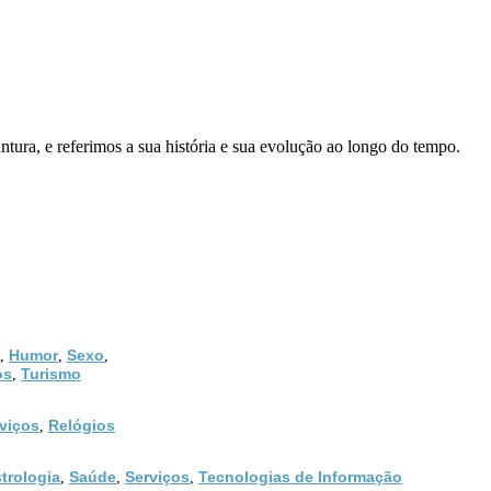
ura, e referimos a sua história e sua evolução ao longo do tempo.
Humor
Sexo
,
,
,
os
Turismo
,
viços
Relógios
,
trologia
Saúde
Serviços
Tecnologias de Informação
,
,
,