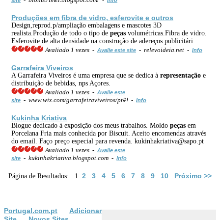
Produções em fibra de vidro, esferovite e outros
Design,reprod.p/ampliação embalagens e mascotes 3D
realista.Produção de todo o tipo de
peças
volumétricas.Fibra de vidro.
Esferovite de alta densidade na construção de adereços publicitári
Avaliado 1 vezes -
- relevoideia.net -
Avalie este site
Info
Garrafeira Viveiros
A Garrafeira Viveiros é uma empresa que se dedica à
representação
e
distribuição de bebidas, nps Açores.
Avaliado 1 vezes -
Avalie este
- www.wix.com/garrafeiraviveiros/pt#! -
site
Info
Kukinha Kriativa
Blogue dedicado à exposição dos meus trabalhos. Moldo
peças
em
Porcelana Fria mais conhecida por Biscuit. Aceito encomendas através
do email. Faço preço especial para revenda. kukinhakriativa@sapo.pt
Avaliado 1 vezes -
Avalie este
- kukinhakriativa.blogspot.com -
site
Info
2
3
4
5
6
7
8
9
10
Próximo >>
Página de Resultados: 1
Portugal.com.pt
Adicionar
Site
Novos Sites