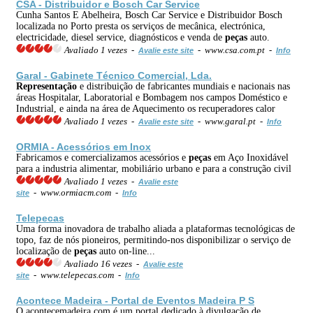
CSA - Distribuidor e Bosch Car Service
Cunha Santos E Abelheira, Bosch Car Service e Distribuidor Bosch
localizada no Porto presta os serviços de mecânica, electrónica,
electricidade, diesel service, diagnósticos e venda de
peças
auto.
Avaliado 1 vezes -
- www.csa.com.pt -
Avalie este site
Info
Garal - Gabinete Técnico Comercial, Lda.
Representação
e distribuição de fabricantes mundiais e nacionais nas
áreas Hospitalar, Laboratorial e Bombagem nos campos Doméstico e
Industrial, e ainda na área de Aquecimento os recuperadores calor
Avaliado 1 vezes -
- www.garal.pt -
Avalie este site
Info
ORMIA - Acessórios em Inox
Fabricamos e comercializamos acessórios e
peças
em Aço Inoxidável
para a industria alimentar, mobiliário urbano e para a construção civil
Avaliado 1 vezes -
Avalie este
- www.ormiacm.com -
site
Info
Telepecas
Uma forma inovadora de trabalho aliada a plataformas tecnológicas de
topo, faz de nós pioneiros, permitindo-nos disponibilizar o serviço de
localização de
peças
auto on-line...
Avaliado 16 vezes -
Avalie este
- www.telepecas.com -
site
Info
Acontece Madeira - Portal de Eventos Madeira P S
O acontecemadeira.com é um portal dedicado à divulgação de