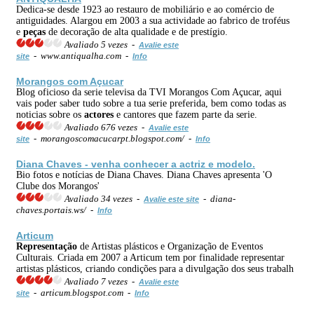
Dedica-se desde 1923 ao restauro de mobiliário e ao comércio de
antiguidades. Alargou em 2003 a sua actividade ao fabrico de troféus
e
peças
de decoração de alta qualidade e de prestígio.
Avaliado 5 vezes -
Avalie este
- www.antiqualha.com -
site
Info
Morangos com Açucar
Blog oficioso da serie televisa da TVI Morangos Com Açucar, aqui
vais poder saber tudo sobre a tua serie preferida, bem como todas as
noticias sobre os
actores
e cantores que fazem parte da serie.
Avaliado 676 vezes -
Avalie este
- morangoscomacucarpt.blogspot.com/ -
site
Info
Diana Chaves - venha conhecer a actriz e modelo.
Bio fotos e notícias de Diana Chaves. Diana Chaves apresenta 'O
Clube dos Morangos'
Avaliado 34 vezes -
- diana-
Avalie este site
chaves.portais.ws/ -
Info
Articum
Representação
de Artistas plásticos e Organização de Eventos
Culturais. Criada em 2007 a Articum tem por finalidade representar
artistas plásticos, criando condições para a divulgação dos seus trabalh
Avaliado 7 vezes -
Avalie este
- articum.blogspot.com -
site
Info