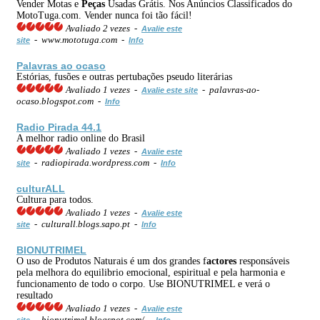
Vender Motas e
Peças
Usadas Grátis. Nos Anúncios Classificados do
MotoTuga.com. Vender nunca foi tão fácil!
Avaliado 2 vezes -
Avalie este
- www.mototuga.com -
site
Info
Palavras ao ocaso
Estórias, fusões e outras pertubações pseudo literárias
Avaliado 1 vezes -
- palavras-ao-
Avalie este site
ocaso.blogspot.com -
Info
Radio Pirada 44.1
A melhor radio online do Brasil
Avaliado 1 vezes -
Avalie este
- radiopirada.wordpress.com -
site
Info
culturALL
Cultura para todos.
Avaliado 1 vezes -
Avalie este
- culturall.blogs.sapo.pt -
site
Info
BIONUTRIMEL
O uso de Produtos Naturais é um dos grandes f
actores
responsáveis
pela melhora do equilibrio emocional, espiritual e pela harmonia e
funcionamento de todo o corpo. Use BIONUTRIMEL e verá o
resultado
Avaliado 1 vezes -
Avalie este
- bionutrimel.blogspot.com/ -
site
Info