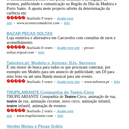
eventos, publicidade e comunicação na Região da Ilha da Madeira e
Porto Santo. A aposta neste projecto advém da determinação da
carência enc
Avaliado 9 vezes -
Avalie este
- www.acontecemadeira.com -
site
Info
BAZAR
PEÇAS
SOLTAS
Loja esoterica e alternativa em Carcavelos com consultas de tarot e
aconselhamento.
Avaliado 6 vezes -
- pecas-
Avalie este site
soltas.tripod.com -
Info
Talentos.pt: Modelo,s,
Actores
, DJs, Serviços
É um motor de busca para todos os que procuram contratar, por
exemplo um Modelo para um anuncio de publicidade, um DJ para
uma festa ou até uma Banda musical para um evento.
Avaliado 3 vezes -
- www.talentos.pt -
Avalie este site
Info
TRUPILARIANTE Companhia de
Teatro
-Circo
TRUPILARIANTE Companhia de
Teatro
-Circo, animação de rua,
teatro
de rua, animação circense, novo circo, animação infantil,
teatro
infantil, animação de eventos
Avaliado 2 vezes -
Avalie este
- www.trupilariante.com -
site
Info
Vender Motas e
Peças
Grátis