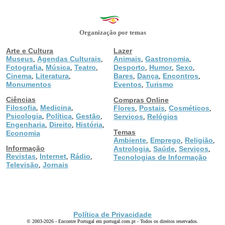
Organização por temas
Arte e Cultura
Lazer
Museus
Agendas Culturais
Animais
Gastronomia
,
,
,
,
Fotografia
Música
Teatro
Desporto
Humor
Sexo
,
,
,
,
,
,
Cinema
Literatura
Bares
Dança
Encontros
,
,
,
,
,
Monumentos
Eventos
Turismo
,
Ciências
Compras Online
Filosofia
Medicina
,
,
Flores
Postais
Cosméticos
,
,
,
Psicologia
Política
Gestão
,
,
,
Serviços
Relógios
,
Engenharia
Direito
História
,
,
,
Temas
Economia
Ambiente
Emprego
Religião
,
,
,
Informação
Astrologia
Saúde
Serviços
,
,
,
Revistas
Internet
Rádio
,
,
,
Tecnologias de Informação
Televisão
Jornais
,
Política de Privacidade
© 2003-2026 - Encontre Portugal em portugal.com.pt - Todos os direitos reservados.