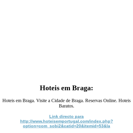
Hoteis em Braga:
Hoteis em Braga. Visite a Cidade de Braga. Reservas Online. Hoteis
Baratos.
Link directo para
http://www.hoteisemportugal.com/index.php?
option=com_sobi2&catid=20&itemid=53&la