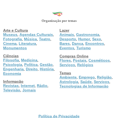
Organização por temas
Arte e Cultura
Lazer
Museus
Agendas Culturais
Animais
Gastronomia
,
,
,
,
Fotografia
Música
Teatro
Desporto
Humor
Sexo
,
,
,
,
,
,
Cinema
Literatura
Bares
Dança
Encontros
,
,
,
,
,
Monumentos
Eventos
Turismo
,
Ciências
Compras Online
Filosofia
Medicina
,
,
Flores
Postais
Cosméticos
,
,
,
Psicologia
Política
Gestão
,
,
,
Serviços
Relógios
,
Engenharia
Direito
História
,
,
,
Temas
Economia
Ambiente
Emprego
Religião
,
,
,
Informação
Astrologia
Saúde
Serviços
,
,
,
Revistas
Internet
Rádio
,
,
,
Tecnologias de Informação
Televisão
Jornais
,
Política de Privacidade