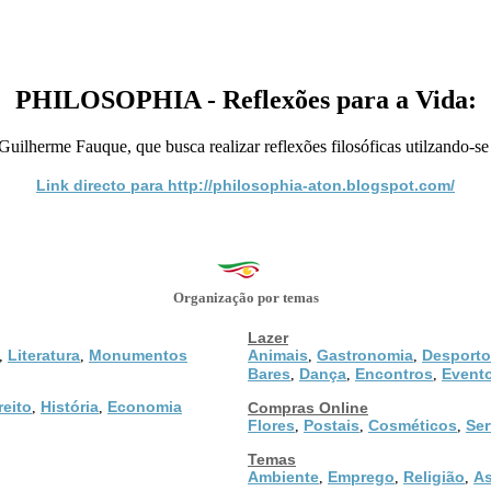
PHILOSOPHIA - Reflexões para a Vida:
 Guilherme Fauque, que busca realizar reflexões filosóficas utilzando-se 
Link directo para http://philosophia-aton.blogspot.com/
Organização por temas
Lazer
Literatura
Monumentos
Animais
Gastronomia
Desporto
,
,
,
,
Bares
Dança
Encontros
Event
,
,
,
reito
História
Economia
,
,
Compras Online
Flores
Postais
Cosméticos
Ser
,
,
,
Temas
Ambiente
Emprego
Religião
As
,
,
,