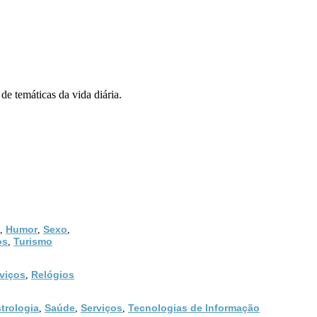
de temáticas da vida diária.
Humor
Sexo
,
,
,
os
Turismo
,
viços
Relógios
,
trologia
Saúde
Serviços
Tecnologias de Informação
,
,
,