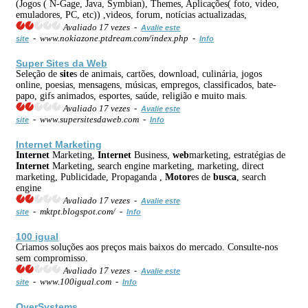
(Jogos ( N-Gage, Java, Symbian), Themes, Aplicações( foto, video,
emuladores, PC, etc)) ,videos, forum, notícias actualizadas,
Avaliado 17 vezes -
Avalie este
- www.nokiazone.ptdream.com/index.php -
site
Info
Super
Site
s da
Web
Seleção de
site
s de animais, cartões, download, culinária, jogos
online, poesias, mensagens, músicas, empregos, classificados, bate-
papo, gifs animados, esportes, saúde, religião e muito mais.
Avaliado 17 vezes -
Avalie este
- www.supersitesdaweb.com -
site
Info
Internet
Marketing
Internet
Marketing,
Internet
Business,
web
marketing, estratégias de
Internet
Marketing, search engine marketing, marketing, direct
marketing, Publicidade, Propaganda ,
Motor
es de
busca
, search
engine
Avaliado 17 vezes -
Avalie este
- mktpt.blogspot.com/ -
site
Info
100 igual
Criamos soluções aos preços mais baixos do mercado. Consulte-nos
sem compromisso.
Avaliado 17 vezes -
Avalie este
- www.100igual.com -
site
Info
OverSystems