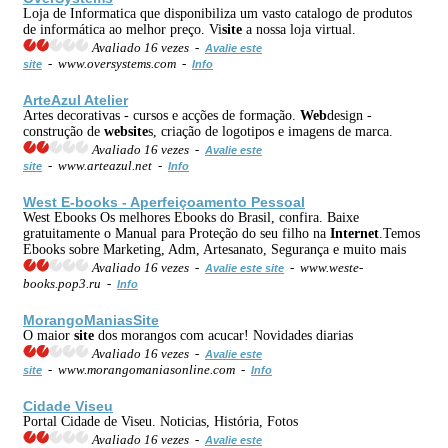
Loja de Informatica que disponibiliza um vasto catalogo de produtos
de informática ao melhor preço. Vi
site
a nossa loja virtual.
Avaliado 16 vezes -
Avalie este
- www.oversystems.com -
site
Info
ArteAzul Atelier
Artes decorativas - cursos e acções de formação.
Web
design -
construção de
web
site
s, criação de logotipos e imagens de marca.
Avaliado 16 vezes -
Avalie este
- www.arteazul.net -
site
Info
West E-books - Aperfeiçoamento Pessoal
West Ebooks Os melhores Ebooks do Brasil, confira. Baixe
gratuitamente o Manual para Proteção do seu filho na
Internet
.Temos
Ebooks sobre Marketing, Adm, Artesanato, Segurança e muito mais
Avaliado 16 vezes -
- www.weste-
Avalie este site
books.pop3.ru -
Info
MorangoManias
Site
O maior
site
dos morangos com acucar! Novidades diarias
Avaliado 16 vezes -
Avalie este
- www.morangomaniasonline.com -
site
Info
Cidade Viseu
Portal Cidade de Viseu. Noticias, História, Fotos
Avaliado 16 vezes -
Avalie este