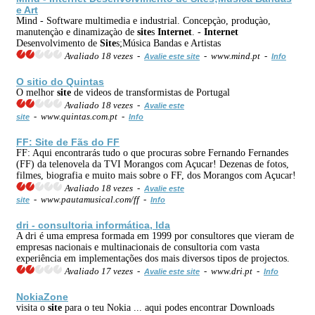
e Art
Mind - Software multimedia e industrial. Concepçào, produçào,
manutençào e dinamizaçào de
site
s
Internet
. -
Internet
Desenvolvimento de
Site
s;Música Bandas e Artistas
Avaliado 18 vezes -
- www.mind.pt -
Avalie este site
Info
O sitio do Quintas
O melhor
site
de videos de transformistas de Portugal
Avaliado 18 vezes -
Avalie este
- www.quintas.com.pt -
site
Info
FF:
Site
de Fãs do FF
FF: Aqui encontrarás tudo o que procuras sobre Fernando Fernandes
(FF) da telenovela da TVI Morangos com Açucar! Dezenas de fotos,
filmes, biografia e muito mais sobre o FF, dos Morangos com Açucar!
Avaliado 18 vezes -
Avalie este
- www.pautamusical.com/ff -
site
Info
dri - consultoria informática, lda
A dri é uma empresa formada em 1999 por consultores que vieram de
empresas nacionais e multinacionais de consultoria com vasta
experiência em implementações dos mais diversos tipos de projectos.
Avaliado 17 vezes -
- www.dri.pt -
Avalie este site
Info
NokiaZone
visita o
site
para o teu Nokia ... aqui podes encontrar Downloads