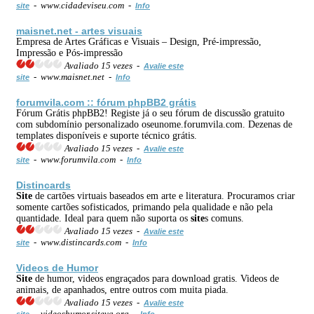
- www.cidadeviseu.com -
site
Info
maisnet.net - artes visuais
Empresa de Artes Gráficas e Visuais – Design, Pré-impressão,
Impressão e Pós-impressão
Avaliado 15 vezes -
Avalie este
- www.maisnet.net -
site
Info
forumvila.com :: fórum phpBB2 grátis
Fórum Grátis phpBB2! Registe já o seu fórum de discussão gratuito
com subdomínio personalizado oseunome.forumvila.com. Dezenas de
templates disponíveis e suporte técnico grátis.
Avaliado 15 vezes -
Avalie este
- www.forumvila.com -
site
Info
Distincards
Site
de cartões virtuais baseados em arte e literatura. Procuramos criar
somente cartões sofisticados, primando pela qualidade e não pela
quantidade. Ideal para quem não suporta os
site
s comuns.
Avaliado 15 vezes -
Avalie este
- www.distincards.com -
site
Info
Videos de Humor
Site
de humor, videos engraçados para download gratis. Videos de
animais, de apanhados, entre outros com muita piada.
Avaliado 15 vezes -
Avalie este
- videoshumor.siteya.org -
site
Info