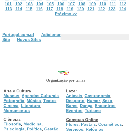
101
102
103
104
105
106
107
108
109
110
111
112
113
114
115
116
117
118
119
120
121
122
123
124
Próximo >>
Portugal.com.pt
Adicionar
Site
Novos Sites
Organização por temas
Arte e Cultura
Lazer
Museus
Agendas Culturais
Animais
Gastronomia
,
,
,
,
Fotografia
Música
Teatro
Desporto
Humor
Sexo
,
,
,
,
,
,
Cinema
Literatura
Bares
Dança
Encontros
,
,
,
,
,
Monumentos
Eventos
Turismo
,
Ciências
Compras Online
Filosofia
Medicina
,
,
Flores
Postais
Cosméticos
,
,
,
Psicologia
Política
Gestão
,
,
,
Serviços
Relógios
,