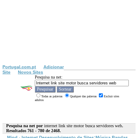
Portugal.com.pt
Adicionar
Site
Novos Sites
Pesquisa na net:
Todas as palavras
Qualquer das palavras
Excluir sites
adultos
Pesquisa na net por
internet link site motor busca servidores web
.
Resultados 761 - 780 de 2468.
Mind -
Internet
Desenvolvimento de
Site
s;Música Bandas