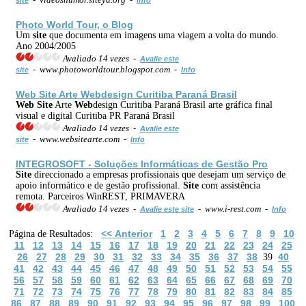
Photo World Tour, o Blog
Um
site
que documenta em imagens uma viagem a volta do mundo.
Ano 2004/2005
Avaliado 14 vezes -
Avalie este
- www.photoworldtour.blogspot.com -
site
Info
Web
Site
Arte
Web
design Curitiba Paraná Brasil
Web
Site
Arte
Web
design Curitiba Paraná Brasil arte gráfica final
visual e digital Curitiba PR Paraná Brasil
Avaliado 14 vezes -
Avalie este
- www.websitearte.com -
site
Info
INTEGROSOFT - Soluções Informáticas de Gestão Pro
Site
direccionado a empresas profissionais que desejam um serviço de
apoio informático e de gestão profissional.
Site
com assistência
remota. Parceiros WinREST, PRIMAVERA
Avaliado 14 vezes -
- www.i-rest.com -
Avalie este site
Info
<< Anterior
1
2
3
4
5
6
7
8
9
10
Página de Resultados:
11
12
13
14
15
16
17
18
19
20
21
22
23
24
25
26
27
28
29
30
31
32
33
34
35
36
37
38
40
39
41
42
43
44
45
46
47
48
49
50
51
52
53
54
55
56
57
58
59
60
61
62
63
64
65
66
67
68
69
70
71
72
73
74
75
76
77
78
79
80
81
82
83
84
85
86
87
88
89
90
91
92
93
94
95
96
97
98
99
100