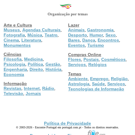
Organização por temas
Arte e Cultura
Lazer
Museus
Agendas Culturais
Animais
Gastronomia
,
,
,
,
Fotografia
Música
Teatro
Desporto
Humor
Sexo
,
,
,
,
,
,
Cinema
Literatura
Bares
Dança
Encontros
,
,
,
,
,
Monumentos
Eventos
Turismo
,
Ciências
Compras Online
Filosofia
Medicina
,
,
Flores
Postais
Cosméticos
,
,
,
Psicologia
Política
Gestão
,
,
,
Serviços
Relógios
,
Engenharia
Direito
História
,
,
,
Temas
Economia
Ambiente
Emprego
Religião
,
,
,
Informação
Astrologia
Saúde
Serviços
,
,
,
Revistas
Internet
Rádio
,
,
,
Tecnologias de Informação
Televisão
Jornais
,
Política de Privacidade
© 2003-2026 - Encontre Portugal em portugal.com.pt - Todos os direitos reservados.