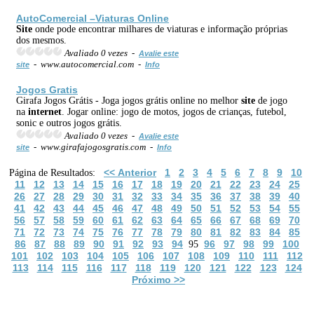
AutoComercial –Viaturas Online
Site
onde pode encontrar milhares de viaturas e informação próprias
dos mesmos.
Avaliado 0 vezes -
Avalie este
- www.autocomercial.com -
site
Info
Jogos Gratis
Girafa Jogos Grátis - Joga jogos grátis online no melhor
site
de jogo
na
internet
. Jogar online: jogo de motos, jogos de crianças, futebol,
sonic e outros jogos grátis.
Avaliado 0 vezes -
Avalie este
- www.girafajogosgratis.com -
site
Info
<< Anterior
1
2
3
4
5
6
7
8
9
10
Página de Resultados:
11
12
13
14
15
16
17
18
19
20
21
22
23
24
25
26
27
28
29
30
31
32
33
34
35
36
37
38
39
40
41
42
43
44
45
46
47
48
49
50
51
52
53
54
55
56
57
58
59
60
61
62
63
64
65
66
67
68
69
70
71
72
73
74
75
76
77
78
79
80
81
82
83
84
85
86
87
88
89
90
91
92
93
94
96
97
98
99
100
95
101
102
103
104
105
106
107
108
109
110
111
112
113
114
115
116
117
118
119
120
121
122
123
124
Próximo >>