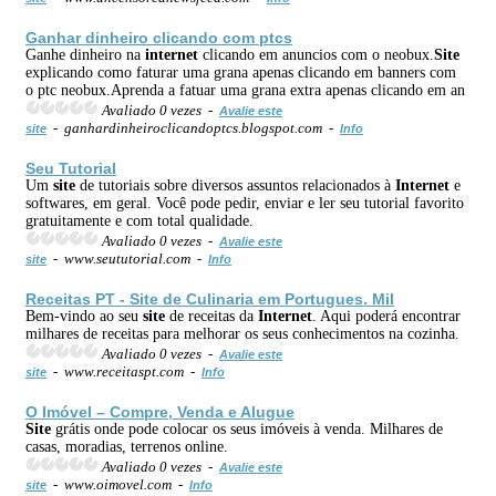
Ganhar dinheiro clicando com ptcs
Ganhe dinheiro na
internet
clicando em anuncios com o neobux.
Site
explicando como faturar uma grana apenas clicando em banners com
o ptc neobux.Aprenda a fatuar uma grana extra apenas clicando em an
Avaliado 0 vezes -
Avalie este
- ganhardinheiroclicandoptcs.blogspot.com -
site
Info
Seu Tutorial
Um
site
de tutoriais sobre diversos assuntos relacionados à
Internet
e
softwares, em geral. Você pode pedir, enviar e ler seu tutorial favorito
gratuitamente e com total qualidade.
Avaliado 0 vezes -
Avalie este
- www.seututorial.com -
site
Info
Receitas PT -
Site
de Culinaria em Portugues. Mil
Bem-vindo ao seu
site
de receitas da
Internet
. Aqui poderá encontrar
milhares de receitas para melhorar os seus conhecimentos na cozinha.
Avaliado 0 vezes -
Avalie este
- www.receitaspt.com -
site
Info
O Imóvel – Compre, Venda e Alugue
Site
grátis onde pode colocar os seus imóveis à venda. Milhares de
casas, moradias, terrenos online.
Avaliado 0 vezes -
Avalie este
- www.oimovel.com -
site
Info