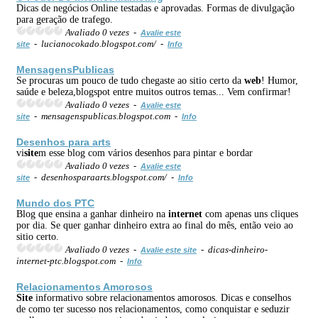
Dicas de negócios Online testadas e aprovadas. Formas de divulgação
para geração de trafego.
Avaliado 0 vezes -
Avalie este
- lucianocokado.blogspot.com/ -
site
Info
MensagensPublicas
Se procuras um pouco de tudo chegaste ao sitio certo da
web
! Humor,
saúde e beleza,blogspot entre muitos outros temas... Vem confirmar!
Avaliado 0 vezes -
Avalie este
- mensagenspublicas.blogspot.com -
site
Info
Desenhos para arts
vi
site
m esse blog com vários desenhos para pintar e bordar
Avaliado 0 vezes -
Avalie este
- desenhosparaarts.blogspot.com/ -
site
Info
Mundo dos PTC
Blog que ensina a ganhar dinheiro na
internet
com apenas uns cliques
por dia. Se quer ganhar dinheiro extra ao final do mês, então veio ao
sitio certo.
Avaliado 0 vezes -
- dicas-dinheiro-
Avalie este site
internet-ptc.blogspot.com -
Info
Relacionamentos Amorosos
Site
informativo sobre relacionamentos amorosos. Dicas e conselhos
de como ter sucesso nos relacionamentos, como conquistar e seduzir