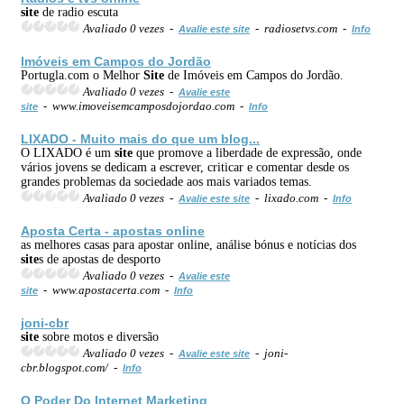
site
de radio escuta
Avaliado 0 vezes -
- radiosetvs.com -
Avalie este site
Info
Imóveis em Campos do Jordão
Portugla.com o Melhor
Site
de Imóveis em Campos do Jordão.
Avaliado 0 vezes -
Avalie este
- www.imoveisemcamposdojordao.com -
site
Info
LIXADO - Muito mais do que um blog...
O LIXADO é um
site
que promove a liberdade de expressão, onde
vários jovens se dedicam a escrever, criticar e comentar desde os
grandes problemas da sociedade aos mais variados temas.
Avaliado 0 vezes -
- lixado.com -
Avalie este site
Info
Aposta Certa - apostas online
as melhores casas para apostar online, análise bónus e notícias dos
site
s de apostas de desporto
Avaliado 0 vezes -
Avalie este
- www.apostacerta.com -
site
Info
joni-cbr
site
sobre motos e diversão
Avaliado 0 vezes -
- joni-
Avalie este site
cbr.blogspot.com/ -
Info
O Poder Do
Internet
Marketing