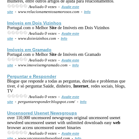
mulheres, entre outros artigos de ajuda para relacionamentos.
Avaliado 0 vezes -
Avalie este
- www.relacionamentosamorosos.com -
site
Info
Imóveis em Dois Vizinhos
Portugal.com o Melhor
Site
de Imóveis em Dois Vizinhos
Avaliado 0 vezes -
Avalie este
- www.doisvizinhos.com -
site
Info
Imóveis em Gramado
Portugal.com o Melhor
Site
de Imóveis em Gramado
Avaliado 0 vezes -
Avalie este
- www.imoveisemgramado.com -
site
Info
Perguntar e Responder
Blogue que responde a todas as perguntas, duvidas e problemas que
tiver, é só perguntar.Saúde, dinheiro,
Internet
, redes sociais, blogs,
TV
Avaliado 0 vezes -
Avalie este
- perguntaresponder.blogspot.com/ -
site
Info
Uncensored Usenet Newsgroups
over 110,000 uncensored newsgroups original uncensored usenet
newsfeed uncensored usenet with unlimited downloads easy
web
browser access uncensored usenet binaries
Avaliado 0 vezes -
Avalie este
- www.uncensorednewsfeed.com -
site
Info