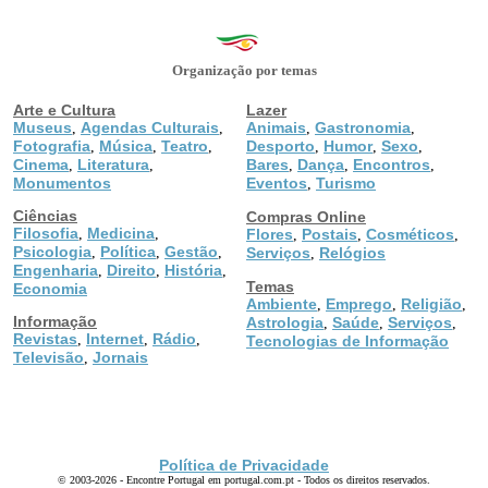
Organização por temas
Arte e Cultura
Lazer
Museus
Agendas Culturais
Animais
Gastronomia
,
,
,
,
Fotografia
Música
Teatro
Desporto
Humor
Sexo
,
,
,
,
,
,
Cinema
Literatura
Bares
Dança
Encontros
,
,
,
,
,
Monumentos
Eventos
Turismo
,
Ciências
Compras Online
Filosofia
Medicina
,
,
Flores
Postais
Cosméticos
,
,
,
Psicologia
Política
Gestão
,
,
,
Serviços
Relógios
,
Engenharia
Direito
História
,
,
,
Temas
Economia
Ambiente
Emprego
Religião
,
,
,
Informação
Astrologia
Saúde
Serviços
,
,
,
Revistas
Internet
Rádio
,
,
,
Tecnologias de Informação
Televisão
Jornais
,
Política de Privacidade
© 2003-2026 - Encontre Portugal em portugal.com.pt - Todos os direitos reservados.