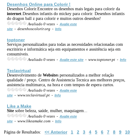
Desenhos Online para Colorir !
Desenhos Colorir.Encontre os desenhos mais legais para colorir da
internet
.Desenhos infantis do mickey para colorir. Desenhos infantis
do dragon ball z para colorir e muitos outros desenhos!
Avaliado 0 vezes -
Avalie este
- desenhoscolorir.org -
site
Info
toptoner
Serviços personalizados para todas as necessidades relacionadas com
escritório e informática seja em equipamentos e asssitência seja em
consumiveis.
Avaliado 0 vezes -
- www.toptoner.pt -
Avalie este site
Info
Teclavirtual
Desenvolvimento de
Web
site
s personalizados a melhor relação
qualidade / preço. Centro de Assistencia Tecnica aos melhores preços,
assistencia multimarca, na hora e com tempos de espera curtos.
Avaliado 0 vezes -
Avalie este
- www.teclavirtual.pt -
site
Info
Like a Make
Site
sobre beleza, saúde, mulher, maquiagem...
Avaliado 0 vezes -
Avalie este
- www.likeamake.com -
site
Info
<< Anterior
1
2
3
4
5
6
7
8
9
10
Página de Resultados: