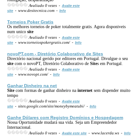
Avaliado 0 vezes -
Avalie este
- www.desitecnica.com -
site
Info
Torneios Poker Gratis
Os melhores torneios de poker totalmente gratis. Agora disponiveis
num unico
site
Avaliado 0 vezes -
Avalie este
- www.torneiospokergratis.com/ -
site
Info
novoPT.com - Diretório Colaborativo de
Site
s
Directório nacional gerido por editores em Portugal. Divulgue o seu
site
com o novoPT, Diretório Colaborativo de
Site
s em Portugal.
Avaliado 0 vezes -
Avalie este
- www.novopt.com/ -
site
Info
Ganhar Dinheiro na net
Site
com formas de ganhar dinheiro na
internet
sem dispender muito
tempo
Avaliado 0 vezes -
Avalie este
- sites.google.com/site/moneybymeatubi/ -
site
Info
Ganhe Dólares com Registro Domínios e Hospedagem
Nossa Oportunidade mudará sua vida. Seja um Empreendedor
Internacional.
Avaliado 0 vezes -
- www.lacerda.ws -
Avalie este site
Info