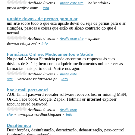
Avaliado 0 vezes -
- baixandolink-
Avalie este site
preco.orgfree.com/ -
Info
upside down - de pernas para o ar
um
site
sobre tudo o que está upside down ou seja de pernas para o ar,
situações, pessoas e coisas que estão ou sãoao contrário do que é
normal
Avaliado 0 vezes -
- upside-
Avalie este site
down.weebly.com/ -
Info
Farmácias Online, Medicamentos e Saúde
No portal A Nossa Farmácia pode encontrar as respostas às suas
dúvidas de Saúde, bem como adquirir medicamentos online e ver as
farmácias mais perto de si. Vi
site
-nos agora!
Avaliado 0 vezes -
Avalie este
- www.anossafarmacia.pt -
site
Info
hack mail password
AOL Email password revealer software recovers lost or missing MSN,
Orkut, Face book, Google, Zapak, Hotmail or
internet
explorer
account saved password.
Avaliado 0 vezes -
Avalie este
- www.passwordhacking.net -
site
Info
Desitécnica
Desinfecções, desinfestação, desratização, debaratização, pest-control,
fomigação, desparatização