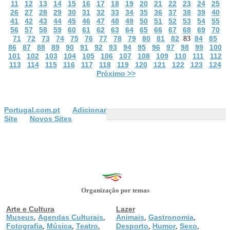
11
12
13
14
15
16
17
18
19
20
21
22
23
24
25
26
27
28
29
30
31
32
33
34
35
36
37
38
39
40
41
42
43
44
45
46
47
48
49
50
51
52
53
54
55
56
57
58
59
60
61
62
63
64
65
66
67
68
69
70
71
72
73
74
75
76
77
78
79
80
81
82
84
85
83
86
87
88
89
90
91
92
93
94
95
96
97
98
99
100
101
102
103
104
105
106
107
108
109
110
111
112
113
114
115
116
117
118
119
120
121
122
123
124
Próximo >>
Portugal.com.pt
Adicionar
Site
Novos Sites
Organização por temas
Arte e Cultura
Lazer
Museus
Agendas Culturais
Animais
Gastronomia
,
,
,
,
Fotografia
Música
Teatro
Desporto
Humor
Sexo
,
,
,
,
,
,