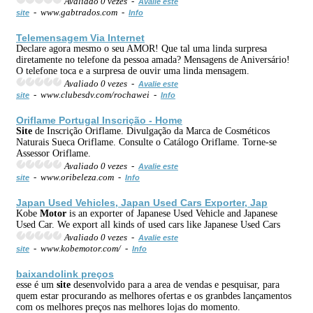
Avaliado 0 vezes -
Avalie este
- www.gabtrados.com -
site
Info
Telemensagem Via
Internet
Declare agora mesmo o seu AMOR! Que tal uma linda surpresa
diretamente no telefone da pessoa amada? Mensagens de Aniversário!
O telefone toca e a surpresa de ouvir uma linda mensagem.
Avaliado 0 vezes -
Avalie este
- www.clubesdv.com/rochawei -
site
Info
Oriflame Portugal Inscrição - Home
Site
de Inscrição Oriflame. Divulgação da Marca de Cosméticos
Naturais Sueca Oriflame. Consulte o Catálogo Oriflame. Torne-se
Assessor Oriflame.
Avaliado 0 vezes -
Avalie este
- www.oribeleza.com -
site
Info
Japan Used Vehicles, Japan Used Cars Exporter, Jap
Kobe
Motor
is an exporter of Japanese Used Vehicle and Japanese
Used Car. We export all kinds of used cars like Japanese Used Cars
Avaliado 0 vezes -
Avalie este
- www.kobemotor.com/ -
site
Info
baixando
link
preços
esse é um
site
desenvolvido para a area de vendas e pesquisar, para
quem estar procurando as melhores ofertas e os granbdes lançamentos
com os melhores preços nas melhores lojas do momento.