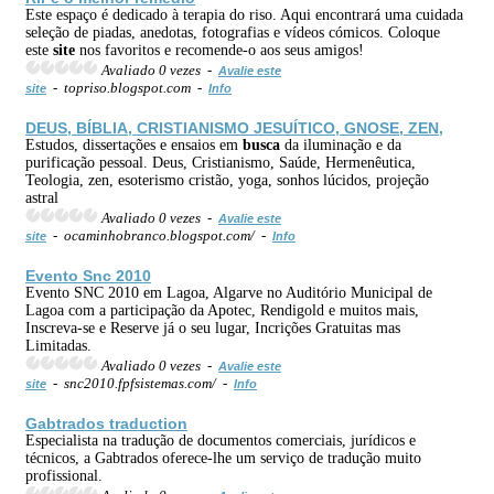
Este espaço é dedicado à terapia do riso. Aqui encontrará uma cuidada
seleção de piadas, anedotas, fotografias e vídeos cómicos. Coloque
este
site
nos favoritos e recomende-o aos seus amigos!
Avaliado 0 vezes -
Avalie este
- topriso.blogspot.com -
site
Info
DEUS, BÍBLIA, CRISTIANISMO JESUÍTICO, GNOSE, ZEN,
Estudos, dissertações e ensaios em
busca
da iluminação e da
purificação pessoal. Deus, Cristianismo, Saúde, Hermenêutica,
Teologia, zen, esoterismo cristão, yoga, sonhos lúcidos, projeção
astral
Avaliado 0 vezes -
Avalie este
- ocaminhobranco.blogspot.com/ -
site
Info
Evento Snc 2010
Evento SNC 2010 em Lagoa, Algarve no Auditório Municipal de
Lagoa com a participação da Apotec, Rendigold e muitos mais,
Inscreva-se e Reserve já o seu lugar, Incrições Gratuitas mas
Limitadas.
Avaliado 0 vezes -
Avalie este
- snc2010.fpfsistemas.com/ -
site
Info
Gabtrados traduction
Especialista na tradução de documentos comerciais, jurídicos e
técnicos, a Gabtrados oferece-lhe um serviço de tradução muito
profissional.