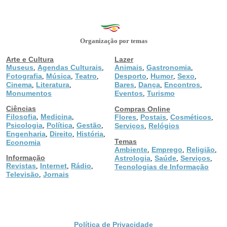
Organização por temas
Arte e Cultura
Lazer
Museus
Agendas Culturais
Animais
Gastronomia
,
,
,
,
Fotografia
Música
Teatro
Desporto
Humor
Sexo
,
,
,
,
,
,
Cinema
Literatura
Bares
Dança
Encontros
,
,
,
,
,
Monumentos
Eventos
Turismo
,
Ciências
Compras Online
Filosofia
Medicina
,
,
Flores
Postais
Cosméticos
,
,
,
Psicologia
Política
Gestão
,
,
,
Serviços
Relógios
,
Engenharia
Direito
História
,
,
,
Temas
Economia
Ambiente
Emprego
Religião
,
,
,
Informação
Astrologia
Saúde
Serviços
,
,
,
Revistas
Internet
Rádio
,
,
,
Tecnologias de Informação
Televisão
Jornais
,
Política de Privacidade