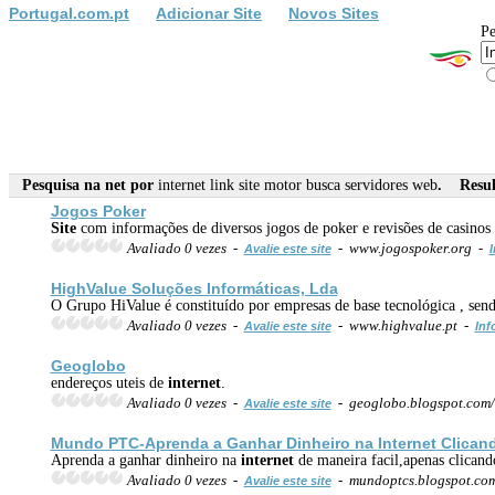
Portugal.com.pt
Adicionar Site
Novos Sites
Pe
Pesquisa na net por
internet link site motor busca servidores web
. Result
Jogos Poker
Site
com informações de diversos jogos de poker e revisões de casinos 
Avaliado 0 vezes -
- www.jogospoker.org -
Avalie este site
I
HighValue Soluções Informáticas, Lda
O Grupo HiValue é constituído por empresas de base tecnológica , sen
Avaliado 0 vezes -
- www.highvalue.pt -
Avalie este site
Inf
Geoglobo
endereços uteis de
internet
.
Avaliado 0 vezes -
- geoglobo.blogspot.com
Avalie este site
Mundo PTC-Aprenda a Ganhar Dinheiro na
Internet
Clican
Aprenda a ganhar dinheiro na
internet
de maneira facil,apenas clican
Avaliado 0 vezes -
- mundoptcs.blogspot.co
Avalie este site