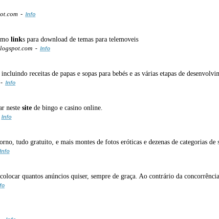
ot.com -
Info
como
link
s para download de temas para telemoveis
blogspot.com -
Info
incluindo receitas de papas e sopas para bebés e as várias etapas de desenvolvim
 -
Info
ar neste
site
de bingo e casino online.
-
Info
rno, tudo gratuito, e mais montes de fotos eróticas e dezenas de categorias de 
Info
colocar quantos anúncios quiser, sempre de graça. Ao contrário da concorrência
fo