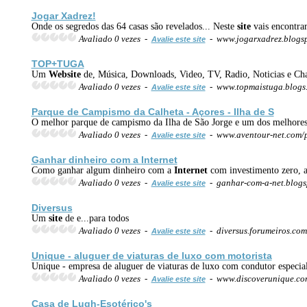
Jogar Xadrez!
Onde os segredos das 64 casas são revelados... Neste
site
vais encontrar
Avaliado 0 vezes -
- www.jogarxadrez.blogs
Avalie este site
TOP+TUGA
Um
Web
site
de, Música, Downloads, Video, TV, Radio, Noticias e Cha
Avaliado 0 vezes -
- www.topmaistuga.blogs
Avalie este site
Parque de Campismo da Calheta - Açores - Ilha de S
O melhor parque de campismo da Ilha de São Jorge e um dos melhores
Avaliado 0 vezes -
- www.aventour-net.com/
Avalie este site
Ganhar dinheiro com a
Internet
Como ganhar algum dinheiro com a
Internet
com investimento zero, a
Avaliado 0 vezes -
- ganhar-com-a-net.blog
Avalie este site
Diversus
Um
site
de e...para todos
Avaliado 0 vezes -
- diversus.forumeiros.co
Avalie este site
Unique - aluguer de viaturas de luxo com
motor
ista
Unique - empresa de aluguer de viaturas de luxo com condutor especiali
Avaliado 0 vezes -
- www.discoverunique.c
Avalie este site
Casa de Lugh-Esotérico's