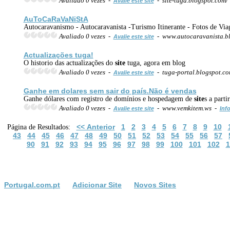
Avaliado 0 vezes -
- site-tuga.blogspot.com/
Avalie este site
AuToCaRaVaNiStA
Autocaravanismo - Autocaravanista -Turismo Itinerante - Fotos de Viag
Avaliado 0 vezes -
- www.autocaravanista.b
Avalie este site
Actualizações tuga!
O historio das actualizações do
site
tuga, agora em blog
Avaliado 0 vezes -
- tuga-portal.blogspot.c
Avalie este site
Ganhe em dolares sem sair do país.Não é vendas
Ganhe dólares com registro de domínios e hospedagem de
site
s a part
Avaliado 0 vezes -
- www.vemkitem.ws -
Avalie este site
Inf
<< Anterior
1
2
3
4
5
6
7
8
9
10
Página de Resultados:
43
44
45
46
47
48
49
50
51
52
53
54
55
56
57
90
91
92
93
94
95
96
97
98
99
100
101
102
1
Portugal.com.pt
Adicionar Site
Novos Sites