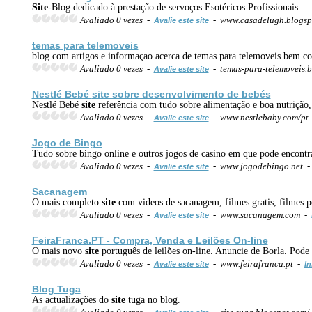
Site
-Blog dedicado à prestação de servoços Esotéricos Profissionais.
Avaliado 0 vezes -
- www.casadelugh.blogsp
Avalie este site
temas para telemoveis
blog com artigos e informaçao acerca de temas para telemoveis bem 
Avaliado 0 vezes -
- temas-para-telemoveis.
Avalie este site
Nestlé Bebé
site
sobre desenvolvimento de bebés
Nestlé Bebé
site
referência com tudo sobre alimentação e boa nutrição, 
Avaliado 0 vezes -
- www.nestlebaby.com/pt
Avalie este site
Jogo de Bingo
Tudo sobre bingo online e outros jogos de casino em que pode encontr
Avaliado 0 vezes -
- www.jogodebingo.net 
Avalie este site
Sacanagem
O mais completo
site
com videos de sacanagem, filmes gratis, filmes po
Avaliado 0 vezes -
- www.sacanagem.com -
Avalie este site
FeiraFranca.PT - Compra, Venda e Leilões On-line
O mais novo
site
português de leilões on-line. Anuncie de Borla. Pode 
Avaliado 0 vezes -
- www.feirafranca.pt -
Avalie este site
In
Blog Tuga
As actualizações do
site
tuga no blog.