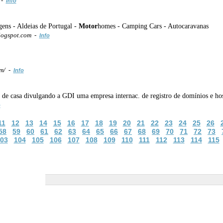
 -
Info
ens - Aldeias de Portugal -
Motor
homes - Camping Cars - Autocaravanas
logspot.com -
Info
om/ -
Info
ir de casa divulgando a GDI uma empresa internac. de registro de domínios e 
o
11
12
13
14
15
16
17
18
19
20
21
22
23
24
25
26
58
59
60
61
62
63
64
65
66
67
68
69
70
71
72
73
03
104
105
106
107
108
109
110
111
112
113
114
115