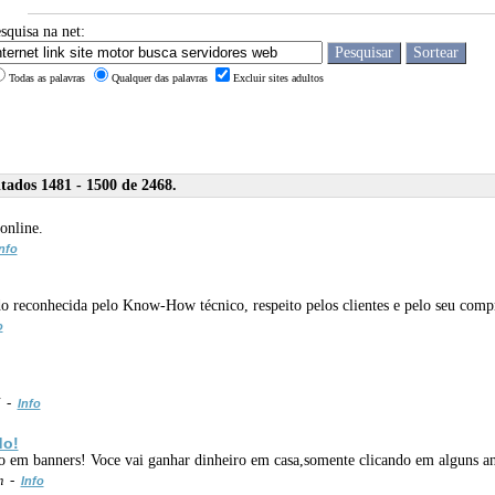
squisa na net:
Todas as palavras
Qualquer das palavras
Excluir sites adultos
ados 1481 - 1500 de 2468.
online.
nfo
do reconhecida pelo Know-How técnico, respeito pelos clientes e pelo seu comp
o
/ -
Info
do!
do em banners! Voce vai ganhar dinheiro em casa,somente clicando em alguns a
m -
Info