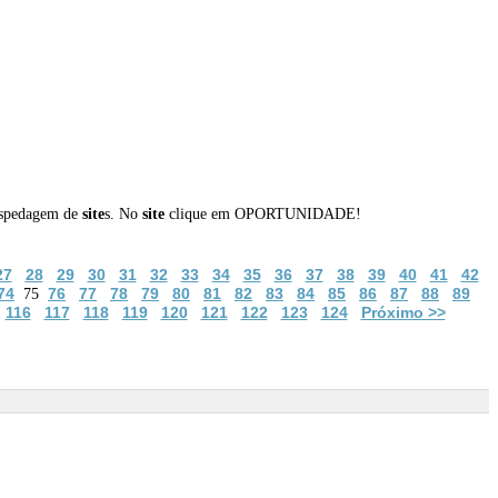
hospedagem de
site
s. No
site
clique em OPORTUNIDADE!
27
28
29
30
31
32
33
34
35
36
37
38
39
40
41
42
74
76
77
78
79
80
81
82
83
84
85
86
87
88
89
75
116
117
118
119
120
121
122
123
124
Próximo >>