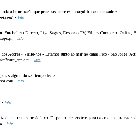
 toda a informação que procuras sobre esta magnifica arte do xadrez
pot.com/ -
Info
t. Futebol em Directo, Liga Sagres, Desporto TV, Filmes Completos Online, B
.sapo.pt -
Info
 dos Açores - Vi
site
-nos - Estamos junto ao mar no canal Pico / São Jorge. Ac
pcc/home_pcc.htm -
Info
penas algum do seu tempo livre.
spot.com -
Info
m -
Info
zada em transporte de luxo. Dispomos de serviços para casamentos, transfers de
om -
Info