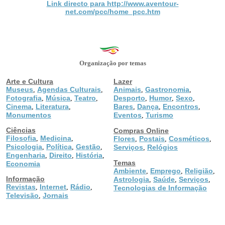
Link directo para http://www.aventour-
net.com/pcc/home_pcc.htm
Organização por temas
Arte e Cultura
Lazer
Museus
Agendas Culturais
Animais
Gastronomia
,
,
,
,
Fotografia
Música
Teatro
Desporto
Humor
Sexo
,
,
,
,
,
,
Cinema
Literatura
Bares
Dança
Encontros
,
,
,
,
,
Monumentos
Eventos
Turismo
,
Ciências
Compras Online
Filosofia
Medicina
,
,
Flores
Postais
Cosméticos
,
,
,
Psicologia
Política
Gestão
,
,
,
Serviços
Relógios
,
Engenharia
Direito
História
,
,
,
Temas
Economia
Ambiente
Emprego
Religião
,
,
,
Informação
Astrologia
Saúde
Serviços
,
,
,
Revistas
Internet
Rádio
,
,
,
Tecnologias de Informação
Televisão
Jornais
,