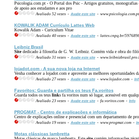
Psicologia.com.pt - O Portal dos Psic - Artigos gratuitos, monografias 
de apoio aos estudantes e aos pro
Avaliado 52 vezes -
- www.psicologia.com.p
Avalie este site
KOWALIK ADAM Currículo Lattes
Web
Kowalik Adam - Curiculum Vitae
Avaliado 40 vezes -
- lattes.cnpq.br/59768
Avalie este site
Leibniz Brasil
Site
dedicado à filosofia de G. W. Leibniz. Contém vida e obra do filó
Avaliado 31 vezes -
- www.leibnizbrasil.pro
Avalie este site
lojadot.com - A sua nova loja na
Internet
Venha conhecer a lojadot.com e aproveite as melhores oportunidades 
Avaliado 27 vezes -
- www.lojadot.com -
Avalie este site
In
Favoritos: Guarda e partilha os teus Fa.voritos
Guarda todos os teus
link
s fa.voritos num só lugar, acessivel em qualq
Avaliado 23 vezes -
- fa.voritos.com -
Avalie este site
Info
PROGMAT - Centro de explicações e informática
Centro de explicações online e presencial com um departamento de p
Avaliado 19 vezes -
- www.progmat.com -
Avalie este site
I
Motas clássicas lambretta
Motas clássicas de marca lambretta. Este
site
contém informações técnica