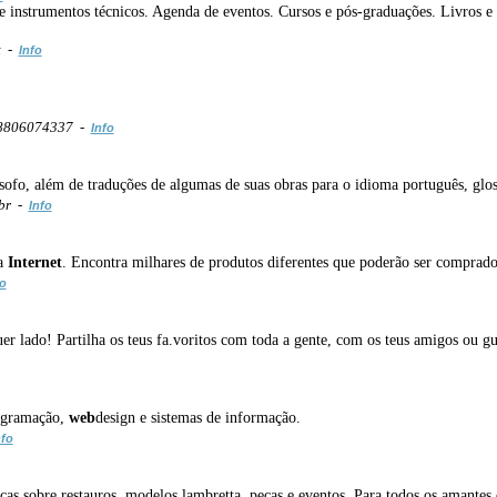
e instrumentos técnicos. Agenda de eventos. Cursos e pós-graduações. Livros e r
t -
Info
98806074337 -
Info
sofo, além de traduções de algumas de suas obras para o idioma português, glo
.br -
Info
da
Internet
. Encontra milhares de produtos diferentes que poderão ser comprado
fo
uer lado! Partilha os teus fa.voritos com toda a gente, com os teus amigos ou gu
rogramação,
web
design e sistemas de informação.
nfo
s sobre restauros, modelos lambretta, peças e eventos. Para todos os amantes d