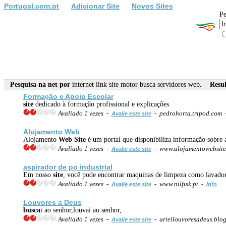
Portugal.com.pt
Adicionar Site
Novos Sites
Pe
Pesquisa na net por
internet link site motor busca servidores web
. Result
Formação e Apoio Escolar
site
dedicado à formação profissional e explicações
Avaliado 1 vezes -
- pedrohorta.tripod.com
Avalie este site
Alojamento
Web
Alojamento
Web
Site
é um portal que disponibiliza informação sobre
Avaliado 1 vezes -
- www.alojamentowebsite
Avalie este site
aspirador de po industrial
Em nosso
site
, você pode encontrar maquinas de limpeza como lavadoras
Avaliado 1 vezes -
- www.nilfisk.pt -
Avalie este site
Info
Louvores a Deus
busca
i ao senhor,louvai ao senhor,
Avaliado 1 vezes -
- uriellouvoresadeus.blo
Avalie este site