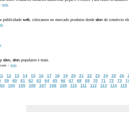
 -
Info
 e publicidade
web
, colocamos no mercado produtos desde
site
s de comércio ele
fo
o
op
site
s,
site
s populares e mais.
.com -
Info
11
12
13
14
15
16
17
18
19
20
21
22
23
24
25
26
8
59
60
61
62
63
64
65
66
67
68
69
70
71
72
73
7
03
104
105
106
107
108
109
110
111
112
113
114
115