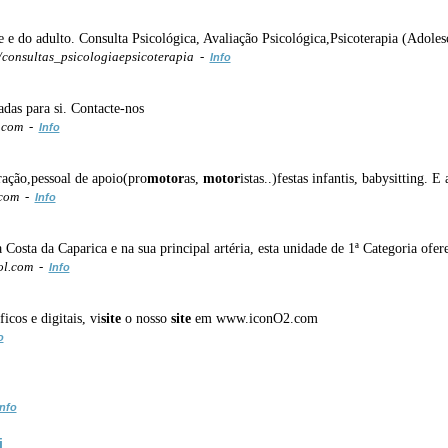
 e do adulto. Consulta Psicológica, Avaliação Psicológica,Psicoterapia (Adoles
consultas_psicologiaepsicoterapia -
Info
adas para si. Contacte-nos
.com -
Info
ração,pessoal de apoio(pro
motor
as,
motor
istas..)festas infantis, babysitting. 
.com -
Info
 Costa da Caparica e na sua principal artéria, esta unidade de 1ª Categoria ofe
ol.com -
Info
cos e digitais, vi
site
o nosso
site
em www.iconO2.com
o
Info
i