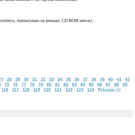
ctrónico, institucionais ou pessoais, CD-ROM interact...
27
28
29
30
31
32
33
34
35
36
37
38
39
40
41
42
4
75
76
77
78
79
80
81
82
83
84
85
86
87
88
89
116
117
118
119
120
121
122
123
124
Próximo >>