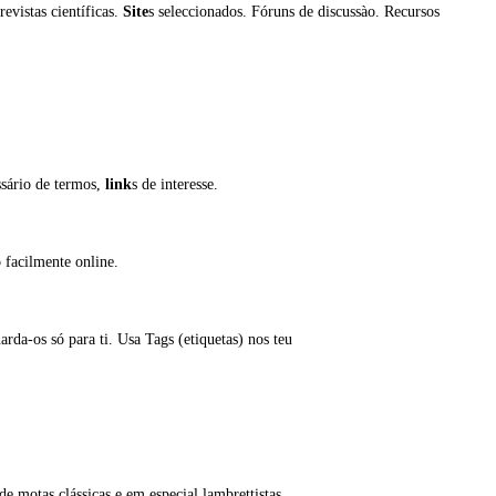
evistas científicas.
Site
s seleccionados. Fóruns de discussào. Recursos
ssário de termos,
link
s de interesse.
 facilmente online.
arda-os só para ti. Usa Tags (etiquetas) nos teu
e motas clássicas e em especial lambrettistas.