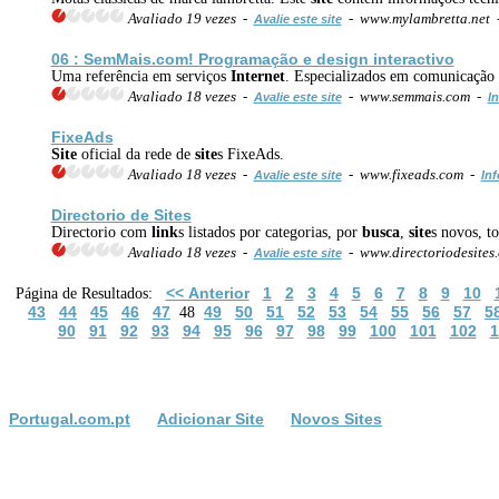
Avaliado 19 vezes -
- www.mylambretta.net
Avalie este site
06 : SemMais.com! Programação e design interactivo
Uma referência em serviços
Internet
. Especializados em comunicação
Avaliado 18 vezes -
- www.semmais.com -
Avalie este site
In
FixeAds
Site
oficial da rede de
site
s FixeAds.
Avaliado 18 vezes -
- www.fixeads.com -
Avalie este site
Inf
Directorio de
Site
s
Directorio com
link
s listados por categorias, por
busca
,
site
s novos, t
Avaliado 18 vezes -
- www.directoriodesites
Avalie este site
<< Anterior
1
2
3
4
5
6
7
8
9
10
Página de Resultados:
43
44
45
46
47
49
50
51
52
53
54
55
56
57
5
48
90
91
92
93
94
95
96
97
98
99
100
101
102
1
Portugal.com.pt
Adicionar Site
Novos Sites