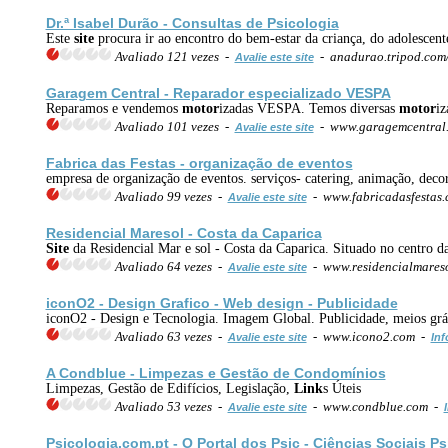
Dr.ª Isabel Durão - Consultas de Psicologia
Este
site
procura ir ao encontro do bem-estar da criança, do adolescente
Avaliado 121 vezes -
- anadurao.tripod.com/
Avalie este site
Garagem Central - Reparador especializado VESPA
Reparamos e vendemos
motor
izadas VESPA. Temos diversas
motor
iz
Avaliado 101 vezes -
- www.garagemcentral
Avalie este site
Fabrica das Festas - organização de eventos
empresa de organização de eventos. serviços- catering, animação, deco
Avaliado 99 vezes -
- www.fabricadasfestas
Avalie este site
Residencial Maresol - Costa da Caparica
Site
da Residencial Mar e sol - Costa da Caparica. Situado no centro da
Avaliado 64 vezes -
- www.residencialmares
Avalie este site
iconO2 - Design Grafico -
Web
design - Publicidade
iconO2 - Design e Tecnologia. Imagem Global. Publicidade, meios gráfi
Avaliado 63 vezes -
- www.icono2.com -
Avalie este site
Inf
A Condblue - Limpezas e Gestão de Condomínios
Limpezas, Gestão de Edifícios, Legislação,
Link
s Úteis
Avaliado 53 vezes -
- www.condblue.com -
Avalie este site
Psicologia.com.pt - O Portal dos Psic - Ciências Sociais Ps