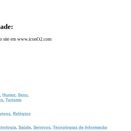
dade:
osso site em www.iconO2.com
Humor
Sexo
,
,
,
os
Turismo
,
viços
Relógios
,
trologia
Saúde
Serviços
Tecnologias de Informação
,
,
,