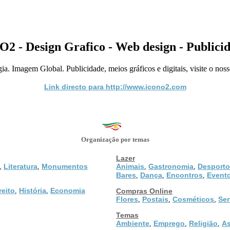
O2 - Design Grafico - Web design - Publici
ia. Imagem Global. Publicidade, meios gráficos e digitais, visite o n
Link directo para http://www.icono2.com
Organização por temas
Lazer
Literatura
Monumentos
Animais
Gastronomia
Desporto
,
,
,
,
Bares
Dança
Encontros
Event
,
,
,
reito
História
Economia
,
,
Compras Online
Flores
Postais
Cosméticos
Ser
,
,
,
Temas
Ambiente
Emprego
Religião
As
,
,
,