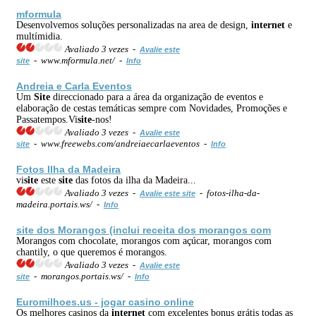
mformula
Desenvolvemos soluções personalizadas na area de design,
internet
e
multímidia.
Avaliado 3 vezes -
Avalie este
- www.mformula.net/ -
site
Info
Andreia e Carla Eventos
Um
Site
direccionado para a área da organização de eventos e
elaboração de cestas temáticas sempre com Novidades, Promoções e
Passatempos.Vi
site
-nos!
Avaliado 3 vezes -
Avalie este
- www.freewebs.com/andreiaecarlaeventos -
site
Info
Fotos Ilha da Madeira
vi
site
este
site
das fotos da ilha da Madeira...
Avaliado 3 vezes -
- fotos-ilha-da-
Avalie este site
madeira.portais.ws/ -
Info
site
dos Morangos (inclui receita dos morangos com
Morangos com chocolate, morangos com açúcar, morangos com
chantily, o que queremos é morangos.
Avaliado 3 vezes -
Avalie este
- morangos.portais.ws/ -
site
Info
Euromilhoes.us - jogar casino online
Os melhores casinos da
internet
com excelentes bonus grátis todas as