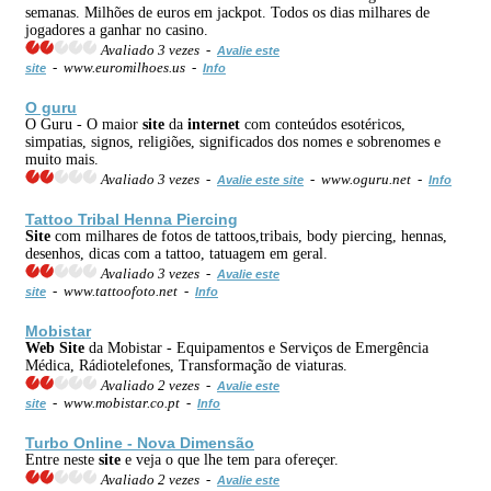
semanas. Milhões de euros em jackpot. Todos os dias milhares de
jogadores a ganhar no casino.
Avaliado 3 vezes -
Avalie este
- www.euromilhoes.us -
site
Info
O guru
O Guru - O maior
site
da
internet
com conteúdos esotéricos,
simpatias, signos, religiões, significados dos nomes e sobrenomes e
muito mais.
Avaliado 3 vezes -
- www.oguru.net -
Avalie este site
Info
Tattoo Tribal Henna Piercing
Site
com milhares de fotos de tattoos,tribais, body piercing, hennas,
desenhos, dicas com a tattoo, tatuagem em geral.
Avaliado 3 vezes -
Avalie este
- www.tattoofoto.net -
site
Info
Mobistar
Web
Site
da Mobistar - Equipamentos e Serviços de Emergência
Médica, Rádiotelefones, Transformação de viaturas.
Avaliado 2 vezes -
Avalie este
- www.mobistar.co.pt -
site
Info
Turbo Online - Nova Dimensão
Entre neste
site
e veja o que lhe tem para ofereçer.
Avaliado 2 vezes -
Avalie este