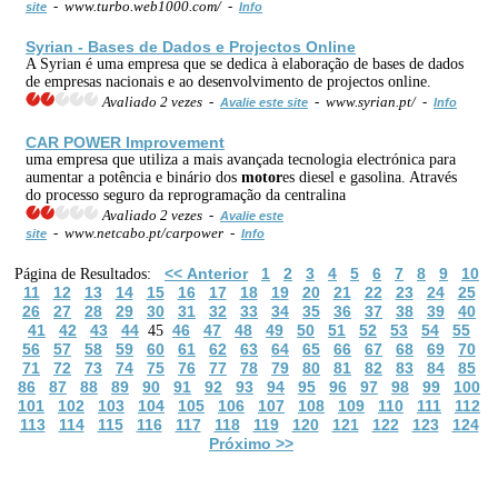
- www.turbo.web1000.com/ -
site
Info
Syrian - Bases de Dados e Projectos Online
A Syrian é uma empresa que se dedica à elaboração de bases de dados
de empresas nacionais e ao desenvolvimento de projectos online.
Avaliado 2 vezes -
- www.syrian.pt/ -
Avalie este site
Info
CAR POWER Improvement
uma empresa que utiliza a mais avançada tecnologia electrónica para
aumentar a potência e binário dos
motor
es diesel e gasolina. Através
do processo seguro da reprogramação da centralina
Avaliado 2 vezes -
Avalie este
- www.netcabo.pt/carpower -
site
Info
<< Anterior
1
2
3
4
5
6
7
8
9
10
Página de Resultados:
11
12
13
14
15
16
17
18
19
20
21
22
23
24
25
26
27
28
29
30
31
32
33
34
35
36
37
38
39
40
41
42
43
44
46
47
48
49
50
51
52
53
54
55
45
56
57
58
59
60
61
62
63
64
65
66
67
68
69
70
71
72
73
74
75
76
77
78
79
80
81
82
83
84
85
86
87
88
89
90
91
92
93
94
95
96
97
98
99
100
101
102
103
104
105
106
107
108
109
110
111
112
113
114
115
116
117
118
119
120
121
122
123
124
Próximo >>