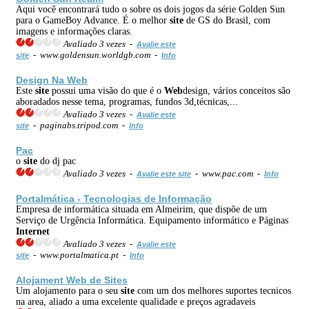
Aqui você encontrará tudo o sobre os dois jogos da série Golden Sun
para o GameBoy Advance. É o melhor
site
de GS do Brasil, com
imagens e informações claras.
Avaliado 3 vezes -
Avalie este
- www.goldensun.worldgb.com -
site
Info
Design Na
Web
Este
site
possui uma visão do que é o
Web
design, vários conceitos são
aboradados nesse tema, programas, fundos 3d,técnicas,...
Avaliado 3 vezes -
Avalie este
- paginabs.tripod.com -
site
Info
Pac
o
site
do dj pac
Avaliado 3 vezes -
- www.pac.com -
Avalie este site
Info
Portalmática - Tecnologias de Informação
Empresa de informática situada em Almeirim, que dispõe de um
Serviço de Urgência Informática. Equipamento informático e Páginas
Internet
Avaliado 3 vezes -
Avalie este
- www.portalmatica.pt -
site
Info
Alojament
Web
de
Site
s
Um alojamento para o seu
site
com um dos melhores suportes tecnicos
na area, aliado a uma excelente qualidade e preços agradaveis