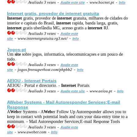
Avaliado 3 vezes -
- www.hocnet.pt -
Avalie este site
Info
Internet
gratis, provedor de
internet
gratuita
Internet
gratis, provedor de
internet
gratuita, milhares de cidades do
interior e capitais do Brasil,
internet
rapida, banda larga, gratis,
internet
gratis uberlândia MG, acesso gratis a
internet
RJ.
Avaliado 3 vezes -
Avalie este
- www.internetgratuita.rg3.net/ -
site
Info
Jogos-pt
Um
site
sobre jogos, informatica, telecomunicaçoes e um pouco de
tudo.
Avaliado 3 vezes -
Avalie este
- jogos.freesuperhost.com/phpbb2 -
site
Info
AEIOU -
Internet
Portais
AEIOU - Portal e directorio. -
Internet
Portais
Avaliado 3 vezes -
- www.aeiou.pt -
Avalie este site
Info
A
Web
er Systems - Mail Autoresponder Services;E-mail
Response
A
Web
er Systems - A
Web
er Follow Up Autoresponder allows you to
keep in contact with potential leads and cuts your data-entry time to a
minimum. - Mail Autoresponder Services;E-mail Response Tools
Avaliado 3 vezes -
Avalie este
- www.aweber.com -
site
Info