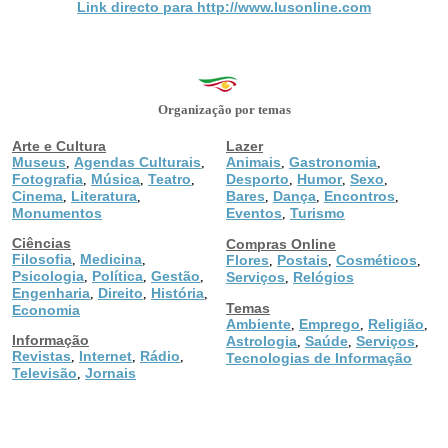
Link directo para http://www.lusonline.com
Organização por temas
Arte e Cultura
Lazer
Museus
Agendas Culturais
Animais
Gastronomia
,
,
,
,
Fotografia
Música
Teatro
Desporto
Humor
Sexo
,
,
,
,
,
,
Cinema
Literatura
Bares
Dança
Encontros
,
,
,
,
,
Monumentos
Eventos
Turismo
,
Ciências
Compras Online
Filosofia
Medicina
,
,
Flores
Postais
Cosméticos
,
,
,
Psicologia
Política
Gestão
,
,
,
Serviços
Relógios
,
Engenharia
Direito
História
,
,
,
Temas
Economia
Ambiente
Emprego
Religião
,
,
,
Informação
Astrologia
Saúde
Serviços
,
,
,
Revistas
Internet
Rádio
,
,
,
Tecnologias de Informação
Televisão
Jornais
,