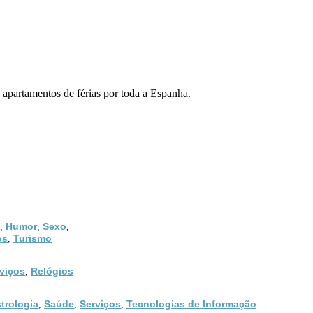
 apartamentos de férias por toda a Espanha.
Humor
Sexo
,
,
,
os
Turismo
,
viços
Relógios
,
trologia
Saúde
Serviços
Tecnologias de Informação
,
,
,