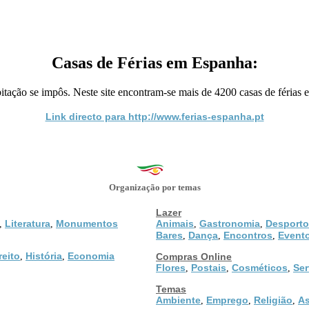
Casas de Férias em Espanha:
ação se impôs. Neste site encontram-se mais de 4200 casas de férias e
Link directo para http://www.ferias-espanha.pt
Organização por temas
Lazer
Literatura
Monumentos
Animais
Gastronomia
Desporto
,
,
,
,
Bares
Dança
Encontros
Event
,
,
,
reito
História
Economia
,
,
Compras Online
Flores
Postais
Cosméticos
Ser
,
,
,
Temas
Ambiente
Emprego
Religião
As
,
,
,