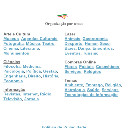
Organização por temas
Arte e Cultura
Lazer
Museus
Agendas Culturais
Animais
Gastronomia
,
,
,
,
Fotografia
Música
Teatro
Desporto
Humor
Sexo
,
,
,
,
,
,
Cinema
Literatura
Bares
Dança
Encontros
,
,
,
,
,
Monumentos
Eventos
Turismo
,
Ciências
Compras Online
Filosofia
Medicina
,
,
Flores
Postais
Cosméticos
,
,
,
Psicologia
Política
Gestão
,
,
,
Serviços
Relógios
,
Engenharia
Direito
História
,
,
,
Temas
Economia
Ambiente
Emprego
Religião
,
,
,
Informação
Astrologia
Saúde
Serviços
,
,
,
Revistas
Internet
Rádio
,
,
,
Tecnologias de Informação
Televisão
Jornais
,
Política de Privacidade