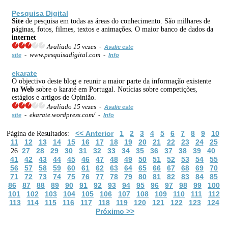
Pesquisa Digital
Site
de pesquisa em todas as áreas do conhecimento. São milhares de
páginas, fotos, filmes, textos e animações. O maior banco de dados da
internet
Avaliado 15 vezes -
Avalie este
- www.pesquisadigital.com -
site
Info
ekarate
O objectivo deste blog e reunir a maior parte da informação existente
na
Web
sobre o karaté em Portugal. Notícias sobre competições,
estágios e artigos de Opinião.
Avaliado 15 vezes -
Avalie este
- ekarate.wordpress.com/ -
site
Info
<< Anterior
1
2
3
4
5
6
7
8
9
10
Página de Resultados:
11
12
13
14
15
16
17
18
19
20
21
22
23
24
25
27
28
29
30
31
32
33
34
35
36
37
38
39
40
26
41
42
43
44
45
46
47
48
49
50
51
52
53
54
55
56
57
58
59
60
61
62
63
64
65
66
67
68
69
70
71
72
73
74
75
76
77
78
79
80
81
82
83
84
85
86
87
88
89
90
91
92
93
94
95
96
97
98
99
100
101
102
103
104
105
106
107
108
109
110
111
112
113
114
115
116
117
118
119
120
121
122
123
124
Próximo >>