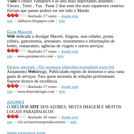
Vi
site
o Douro Vinhateiro e os seus mais importantes afluentes -
Távora ; Torto ; Tua . Passe 2 dias num dos mais espantosos cenários
fluviais que jamais poderá ver em todo o Mundo
Avaliado 17 vezes -
Avalie este
- 2ddouro.blogspot.com -
site
Info
Guia Maceió
Web
dedicada a divulgar Maceió, Alagoas, suas cidades, praias,
cultura, gastronomia, artesanato, monumentos e informações de
hotéis, restaurantes, agências de viagem e outros serviços.
Avaliado 17 vezes -
Avalie este
- www.guiamaceio.com -
site
Info
Douro design - Os nossos clientes investem com Int
Alojamento,
Web
design, Publicidade,registo de dominios e uma vasta
gama de serviços. Para quem necessita de soluções profissionais.
Suporte técnico de excelência.
Avaliado 17 vezes -
Avalie este
- www.dourodesign.com -
site
Info
AZORES
O MELHOR
SITE
DOS AZORES, MUITA IMAGEM E MUITOS
LOCAIS PARADISIACOS
Avaliado 16 vezes -
Avalie este
- clix.to/azorianoproducoesnet -
site
Info
www.vagueira.com