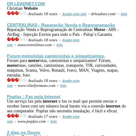
DR LEADNET.COM
Christian
Web
site
Avaliado 18 vezes -
- drleadnet.com/ -
Avalie este site
Info
CENTRALINAS - Reparação Venda e Reprogramação
Reparação Venda e Reprogramação de Centralinas
Motor
-ABS -
AirBag - Injecção Envios para todo o País - Palop´s Garantia
Avaliado 18 vezes -
Avalie este
- autocentralinas.com -
site
Info
Forum
motor
istas camionistas e simpatizantes.
Forum para
motor
istas, camionistas e simpatizantes! Fórum,
motor
istas, camiões, camionistas, transporte, TIR, curiosidades,
máquinas, Scania, Volvo, Renault, Iveco, MAN, Viagens, mapas,
estradas, foto
Avaliado 18 vezes -
Avalie este
- www.vilarformoso.com -
site
Info
Popfax : Fax pela
Internet
Um serviço fax pela
internet
e fax to mail que permite enviar e
receber faxes com um número local barato via a conexão
internet
do
seu computador. Popfax não necessita instalação, é fácil e eficaz.
Avaliado 17 vezes -
Avalie este
- www.popfax.com -
site
Info
2 dias no Douro