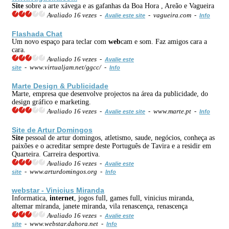
Site
sobre a arte xávega e as gafanhas da Boa Hora , Areão e Vagueira
Avaliado 16 vezes -
- vagueira.com -
Avalie este site
Info
Flashada Chat
Um novo espaço para teclar com
web
cam e som. Faz amigos cara a
cara.
Avaliado 16 vezes -
Avalie este
- www.virtualjam.net/ggcc/ -
site
Info
Marte Design & Publicidade
Marte, empresa que desenvolve projectos na área da publicidade, do
design gráfico e marketing.
Avaliado 16 vezes -
- www.marte.pt -
Avalie este site
Info
Site
de Artur Domingos
Site
pessoal de artur domingos, atletismo, saude, negócios, conheça as
paixões e o acreditar sempre deste Português de Tavira e a residir em
Quarteira. Carreira desportiva.
Avaliado 16 vezes -
Avalie este
- www.arturdomingos.org -
site
Info
web
star - Vinicius Miranda
Informatica,
internet
, jogos full, games full, vinicius miranda,
altemar miranda, janete miranda, vila renascença, renascença
Avaliado 16 vezes -
Avalie este
- www.webstar.dahora.net -
site
Info