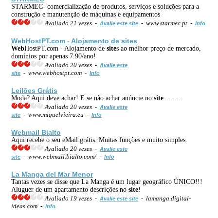
STARMEC- comercialização de produtos, serviços e soluções para a
construção e manutenção de máquinas e equipamentos
Avaliado 21 vezes -
- www.starmec.pt -
Avalie este site
Info
Web
HostPT.com - Alojamento de
site
s
Web
HostPT.com - Alojamento de
site
s ao melhor preço de mercado,
domínios por apenas 7.90/ano!
Avaliado 20 vezes -
Avalie este
- www.webhostpt.com -
site
Info
Leilões Grátis
Moda? Aqui deve achar! E se não achar anúncie no
site
..........
Avaliado 20 vezes -
Avalie este
- www.miguelvieira.eu -
site
Info
Web
mail Bialto
Aqui recebe o seu eMail grátis. Muitas funções e muito simples.
Avaliado 20 vezes -
Avalie este
- www.webmail.bialto.com/ -
site
Info
La Manga del Mar Menor
Tantas vezes se disse que La Manga é um lugar geográfico ÚNICO!!!
Aluguer de um apartamento descrições no
site
!
Avaliado 19 vezes -
- lamanga.digital-
Avalie este site
ideas.com -
Info