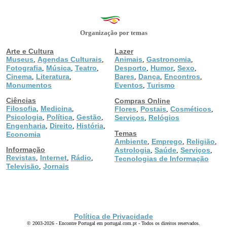
Organização por temas
Arte e Cultura
Lazer
Museus
Agendas Culturais
Animais
Gastronomia
,
,
,
,
Fotografia
Música
Teatro
Desporto
Humor
Sexo
,
,
,
,
,
,
Cinema
Literatura
Bares
Dança
Encontros
,
,
,
,
,
Monumentos
Eventos
Turismo
,
Ciências
Compras Online
Filosofia
Medicina
,
,
Flores
Postais
Cosméticos
,
,
,
Psicologia
Política
Gestão
,
,
,
Serviços
Relógios
,
Engenharia
Direito
História
,
,
,
Temas
Economia
Ambiente
Emprego
Religião
,
,
,
Informação
Astrologia
Saúde
Serviços
,
,
,
Revistas
Internet
Rádio
,
,
,
Tecnologias de Informação
Televisão
Jornais
,
Política de Privacidade
© 2003-2026 - Encontre Portugal em portugal.com.pt - Todos os direitos reservados.