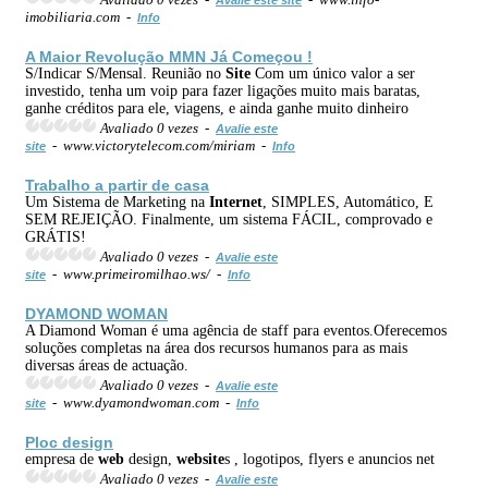
imobiliaria.com -
Info
A Maior Revolução MMN Já Começou !
S/Indicar S/Mensal. Reunião no
Site
Com um único valor a ser
investido, tenha um voip para fazer ligações muito mais baratas,
ganhe créditos para ele, viagens, e ainda ganhe muito dinheiro
Avaliado 0 vezes -
Avalie este
- www.victorytelecom.com/miriam -
site
Info
Trabalho a partir de casa
Um Sistema de Marketing na
Internet
, SIMPLES, Automático, E
SEM REJEIÇÃO. Finalmente, um sistema FÁCIL, comprovado e
GRÁTIS!
Avaliado 0 vezes -
Avalie este
- www.primeiromilhao.ws/ -
site
Info
DYAMOND WOMAN
A Diamond Woman é uma agência de staff para eventos.Oferecemos
soluções completas na área dos recursos humanos para as mais
diversas áreas de actuação.
Avaliado 0 vezes -
Avalie este
- www.dyamondwoman.com -
site
Info
Ploc design
empresa de
web
design,
web
site
s , logotipos, flyers e anuncios net
Avaliado 0 vezes -
Avalie este