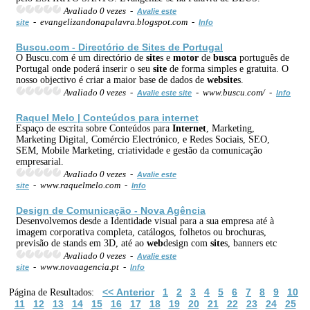
Avaliado 0 vezes -
Avalie este
- evangelizandonapalavra.blogspot.com -
site
Info
Buscu.com - Directório de
Site
s de Portugal
O Buscu.com é um directório de
site
s e
motor
de
busca
português de
Portugal onde poderá inserir o seu
site
de forma simples e gratuita. O
nosso objectivo é criar a maior base de dados de
web
site
s.
Avaliado 0 vezes -
- www.buscu.com/ -
Avalie este site
Info
Raquel Melo | Conteúdos para
internet
Espaço de escrita sobre Conteúdos para
Internet
, Marketing,
Marketing Digital, Comércio Electrónico, e Redes Sociais, SEO,
SEM, Mobile Marketing, criatividade e gestão da comunicação
empresarial.
Avaliado 0 vezes -
Avalie este
- www.raquelmelo.com -
site
Info
Design de Comunicação - Nova Agência
Desenvolvemos desde a Identidade visual para a sua empresa até à
imagem corporativa completa, catálogos, folhetos ou brochuras,
previsão de stands em 3D, até ao
web
design com
site
s, banners etc
Avaliado 0 vezes -
Avalie este
- www.novaagencia.pt -
site
Info
<< Anterior
1
2
3
4
5
6
7
8
9
10
Página de Resultados:
11
12
13
14
15
16
17
18
19
20
21
22
23
24
25