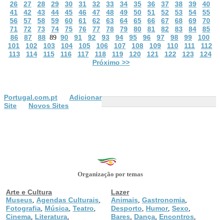
26
27
28
29
30
31
32
33
34
35
36
37
38
39
40
41
42
43
44
45
46
47
48
49
50
51
52
53
54
55
56
57
58
59
60
61
62
63
64
65
66
67
68
69
70
71
72
73
74
75
76
77
78
79
80
81
82
83
84
85
86
87
88
90
91
92
93
94
95
96
97
98
99
100
89
101
102
103
104
105
106
107
108
109
110
111
112
113
114
115
116
117
118
119
120
121
122
123
124
Próximo >>
Portugal.com.pt
Adicionar
Site
Novos Sites
Organização por temas
Arte e Cultura
Lazer
Museus
Agendas Culturais
Animais
Gastronomia
,
,
,
,
Fotografia
Música
Teatro
Desporto
Humor
Sexo
,
,
,
,
,
,
Cinema
Literatura
Bares
Dança
Encontros
,
,
,
,
,