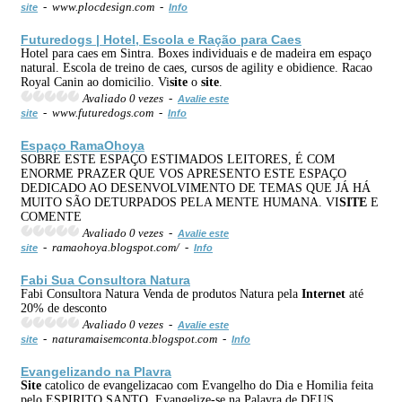
- www.plocdesign.com -
site
Info
Futuredogs | Hotel, Escola e Ração para Caes
Hotel para caes em Sintra. Boxes individuais e de madeira em espaço
natural. Escola de treino de caes, cursos de agility e obidience. Racao
Royal Canin ao domicilio. Vi
site
o
site
.
Avaliado 0 vezes -
Avalie este
- www.futuredogs.com -
site
Info
Espaço RamaOhoya
SOBRE ESTE ESPAÇO ESTIMADOS LEITORES, É COM
ENORME PRAZER QUE VOS APRESENTO ESTE ESPAÇO
DEDICADO AO DESENVOLVIMENTO DE TEMAS QUE JÁ HÁ
MUITO SÃO DETURPADOS PELA MENTE HUMANA. VI
SITE
E
COMENTE
Avaliado 0 vezes -
Avalie este
- ramaohoya.blogspot.com/ -
site
Info
Fabi Sua Consultora Natura
Fabi Consultora Natura Venda de produtos Natura pela
Internet
até
20% de desconto
Avaliado 0 vezes -
Avalie este
- naturamaisemconta.blogspot.com -
site
Info
Evangelizando na Plavra
Site
catolico de evangelizacao com Evangelho do Dia e Homilia feita
pelo ESPIRITO SANTO. Evangelize-se na Palavra de DEUS.