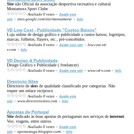
Site
não Oficial da associação desportiva recreativa e cultural
Montamora Sport Clube
Avaliado 0 vezes -
Avalie este
- sites.google.com/site/montamora/ -
site
Info
VD Low Cost - Publicidade "Custos Baixos"
Loja online de design gráfico e publicidade a custos baixos, logotipos,
marcas, folhetos, flayers, etc., pré-concebidos.
Avaliado 0 vezes -
- low.cost.vd-
Avalie este site
v.com -
Info
VD Design & Publicidade
Design Gráfico e Publicidade ( freelancer).
Avaliado 0 vezes -
- www.vd-v.com -
Avalie este site
Info
Directorio
Site
s
Directorio de
site
s de qualidade classificado por categorias. Não
requer um enlace recíproco.
Avaliado 0 vezes -
Avalie este
- www.directoriosites.com -
site
Info
Apostas de Portugal
Site
dedicado às boas apostas ds portugueses nos serviços de
internet
.
Voo, viagens, entre outros.
Avaliado 0 vezes -
Avalie este
- apostastuga.blogspot.com/ -
site
Info