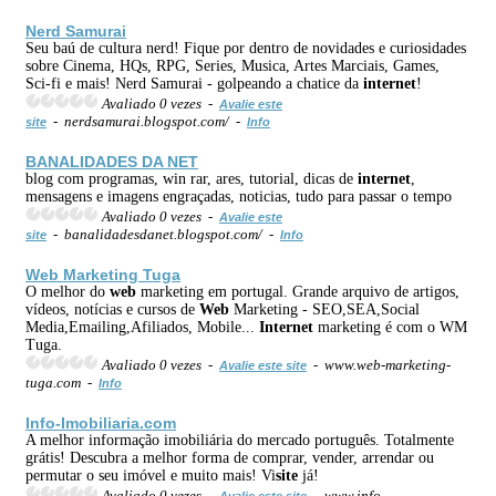
Nerd Samurai
Seu baú de cultura nerd! Fique por dentro de novidades e curiosidades
sobre Cinema, HQs, RPG, Series, Musica, Artes Marciais, Games,
Sci-fi e mais! Nerd Samurai - golpeando a chatice da
internet
!
Avaliado 0 vezes -
Avalie este
- nerdsamurai.blogspot.com/ -
site
Info
BANALIDADES DA NET
blog com programas, win rar, ares, tutorial, dicas de
internet
,
mensagens e imagens engraçadas, noticias, tudo para passar o tempo
Avaliado 0 vezes -
Avalie este
- banalidadesdanet.blogspot.com/ -
site
Info
Web
Marketing Tuga
O melhor do
web
marketing em portugal. Grande arquivo de artigos,
vídeos, notícias e cursos de
Web
Marketing - SEO,SEA,Social
Media,Emailing,Afiliados, Mobile...
Internet
marketing é com o WM
Tuga.
Avaliado 0 vezes -
- www.web-marketing-
Avalie este site
tuga.com -
Info
Info-Imobiliaria.com
A melhor informação imobiliária do mercado português. Totalmente
grátis! Descubra a melhor forma de comprar, vender, arrendar ou
permutar o seu imóvel e muito mais! Vi
site
já!
Avaliado 0 vezes -
- www.info-
Avalie este site