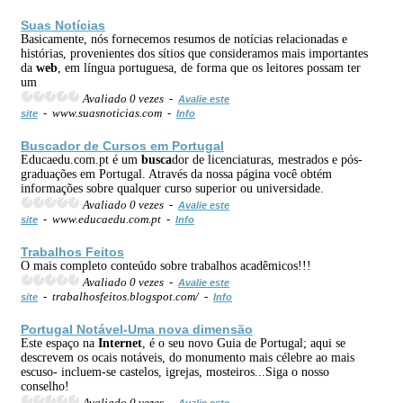
Suas Notícias
Basicamente, nós fornecemos resumos de notícias relacionadas e
histórias, provenientes dos sítios que consideramos mais importantes
da
web
, em língua portuguesa, de forma que os leitores possam ter
um
Avaliado 0 vezes -
Avalie este
- www.suasnoticias.com -
site
Info
Busca
dor de Cursos em Portugal
Educaedu.com.pt é um
busca
dor de licenciaturas, mestrados e pós-
graduações em Portugal. Através da nossa página você obtém
informações sobre qualquer curso superior ou universidade.
Avaliado 0 vezes -
Avalie este
- www.educaedu.com.pt -
site
Info
Trabalhos Feitos
O mais completo conteúdo sobre trabalhos acadêmicos!!!
Avaliado 0 vezes -
Avalie este
- trabalhosfeitos.blogspot.com/ -
site
Info
Portugal Notável-Uma nova dimensão
Este espaço na
Internet
, é o seu novo Guia de Portugal; aqui se
descrevem os ocais notáveis, do monumento mais célebre ao mais
escuso- incluem-se castelos, igrejas, mosteiros...Siga o nosso
conselho!
Avaliado 0 vezes -
Avalie este