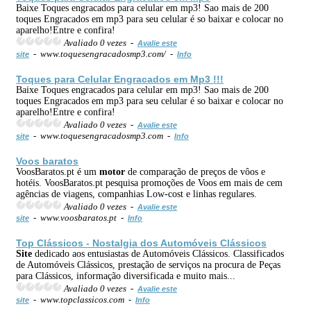
Baixe Toques engracados para celular em mp3! Sao mais de 200
toques Engracados em mp3 para seu celular é so baixar e colocar no
aparelho!Entre e confira!
Avaliado 0 vezes -
Avalie este
- www.toquesengracadosmp3.com/ -
site
Info
Toques para Celular Engracados em Mp3 !!!
Baixe Toques engracados para celular em mp3! Sao mais de 200
toques Engracados em mp3 para seu celular é so baixar e colocar no
aparelho!Entre e confira!
Avaliado 0 vezes -
Avalie este
- www.toquesengracadosmp3.com -
site
Info
Voos baratos
VoosBaratos.pt é um
motor
de comparação de preços de vôos e
hotéis. VoosBaratos.pt pesquisa promoções de Voos em mais de cem
agências de viagens, companhias Low-cost e linhas regulares.
Avaliado 0 vezes -
Avalie este
- www.voosbaratos.pt -
site
Info
Top Clássicos - Nostalgia dos Automóveis Clássicos
Site
dedicado aos entusiastas de Automóveis Clássicos. Classificados
de Automóveis Clássicos, prestação de serviços na procura de Peças
para Clássicos, informação diversificada e muito mais...
Avaliado 0 vezes -
Avalie este
- www.topclassicos.com -
site
Info