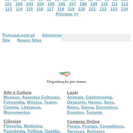
101
102
103
104
105
106
107
108
109
110
111
112
113
114
115
116
117
118
119
120
121
122
123
124
Próximo >>
Portugal.com.pt
Adicionar
Site
Novos Sites
Organização por temas
Arte e Cultura
Lazer
Museus
Agendas Culturais
Animais
Gastronomia
,
,
,
,
Fotografia
Música
Teatro
Desporto
Humor
Sexo
,
,
,
,
,
,
Cinema
Literatura
Bares
Dança
Encontros
,
,
,
,
,
Monumentos
Eventos
Turismo
,
Ciências
Compras Online
Filosofia
Medicina
,
,
Flores
Postais
Cosméticos
,
,
,
Psicologia
Política
Gestão
,
,
,
Serviços
Relógios
,