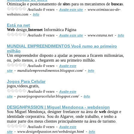
Otimização e posicionamento de
site
s para os mecanismos de
busca
s.
Avaliado 0 vezes -
- www.otimizacao-de-
Avalie este site
websites.com -
Info
Está na net
Web
design,
Internet
Informática Página
Avaliado 0 vezes -
- www.estana.net -
Avalie este site
Info
MUNDIAL EMPREENDIMENTOS Você rumo ao primeiro
milhão
Um empreendedor disposto a ajudar as pessoas a ficarem milionárias,
ou, pelo menos, a chegarem ao seu primeiro milhão.
Avaliado 0 vezes -
Avalie este
- mundialempreendimentos.blogspot.com/ -
site
Info
Jogos Para Celular
jogos,videos,gratis,
Avaliado 0 vezes -
Avalie este
- puxarjogosparacelular.blogspot.com/ -
site
Info
DESIGN4PASSION | Miguel Mendonça -
web
design
Sou Miguel Mendonça, designer freelancer na área de
web
design e
identidade corporativa. Sou do Algarve, onde trabalho, e tenho a
maior parte dos meus clientes principalmente na área de turismo.
Avaliado 0 vezes -
Avalie este
- www.design4passion.net/webdesign.html -
site
Info