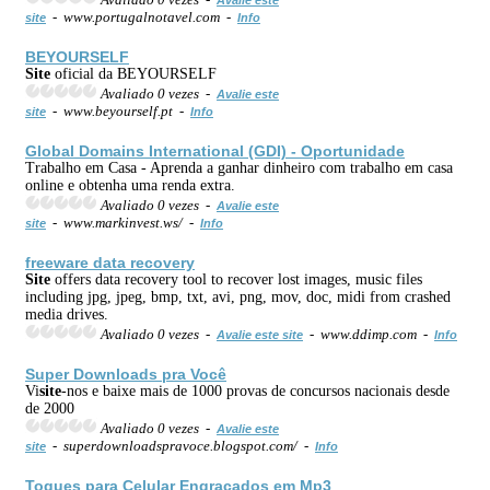
- www.portugalnotavel.com -
site
Info
BEYOURSELF
Site
oficial da BEYOURSELF
Avaliado 0 vezes -
Avalie este
- www.beyourself.pt -
site
Info
Global Domains International (GDI) - Oportunidade
Trabalho em Casa - Aprenda a ganhar dinheiro com trabalho em casa
online e obtenha uma renda extra.
Avaliado 0 vezes -
Avalie este
- www.markinvest.ws/ -
site
Info
freeware data recovery
Site
offers data recovery tool to recover lost images, music files
including jpg, jpeg, bmp, txt, avi, png, mov, doc, midi from crashed
media drives.
Avaliado 0 vezes -
- www.ddimp.com -
Avalie este site
Info
Super Downloads pra Você
Vi
site
-nos e baixe mais de 1000 provas de concursos nacionais desde
de 2000
Avaliado 0 vezes -
Avalie este
- superdownloadspravoce.blogspot.com/ -
site
Info
Toques para Celular Engracados em Mp3