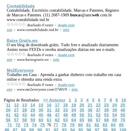
Contabilidade
Contabilidade, Escritório contabilidade, Marcas e Patentes, Registro
de Marcas e Patentes. (11) 2687-1909
busca
s@amc
web
.com.br
www.contabilidade.ind.br
Avaliado 0 vezes -
Avalie este
- www.contabilidade.ind.br -
site
Info
Baixe Gratis.ws
O seu blog de downloads grátis. Tudo free e atualizado diariamente.
Assino nosso FEEDs e receba atualizações diárias em seu e-mails.
Avaliado 0 vezes -
Avalie este
- www.baixegratis.ws -
site
Info
Me2Everyone
Trabalho em Casa - Aprenda a ganhar dinheiro com trabalho em casa
online e obtenha uma renda extra.
Avaliado 0 vezes -
Avalie este
- www.me2everyone.com/374019 -
site
Info
<< Anterior
1
2
3
4
5
6
7
8
9
10
Página de Resultados:
11
12
13
14
15
16
17
18
19
20
21
22
23
24
25
26
27
28
29
30
31
32
33
34
35
36
37
38
39
40
41
42
43
44
45
46
47
48
49
50
51
52
53
54
55
56
57
58
59
60
61
62
63
64
65
66
67
68
69
70
71
72
73
74
75
77
78
79
80
81
82
83
84
85
76
86
87
88
89
90
91
92
93
94
95
96
97
98
99
100