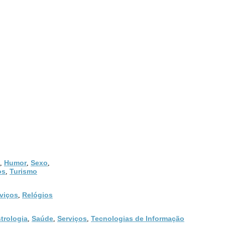
Humor
Sexo
,
,
,
os
Turismo
,
viços
Relógios
,
trologia
Saúde
Serviços
Tecnologias de Informação
,
,
,