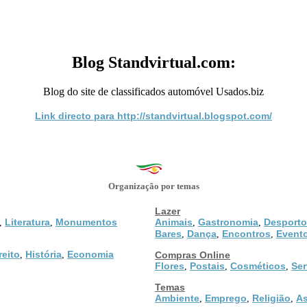
Blog Standvirtual.com:
Blog do site de classificados automóvel Usados.biz
Link directo para http://standvirtual.blogspot.com/
Organização por temas
Lazer
Literatura
Monumentos
Animais
Gastronomia
Desporto
,
,
,
,
Bares
Dança
Encontros
Event
,
,
,
reito
História
Economia
,
,
Compras Online
Flores
Postais
Cosméticos
Ser
,
,
,
Temas
Ambiente
Emprego
Religião
As
,
,
,