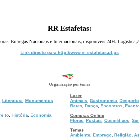
RR Estafetas:
s. Entregas Nacionais e Internacionais, disponiveis 24H. Logistica,AL
Link directo para http://www.rr_estafetas.pt.gs
Organização por temas
Lazer
Literatura
Monumentos
Animais
Gastronomia
Desporto
,
,
,
,
Bares
Dança
Encontros
Event
,
,
,
reito
História
Economia
,
,
Compras Online
Flores
Postais
Cosméticos
Ser
,
,
,
Temas
Ambiente
Emprego
Religião
As
,
,
,