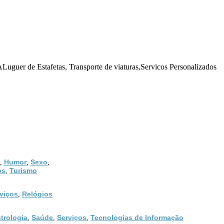
uguer de Estafetas, Transporte de viaturas,Servicos Personalizados
Humor
Sexo
,
,
,
os
Turismo
,
viços
Relógios
,
trologia
Saúde
Serviços
Tecnologias de Informação
,
,
,