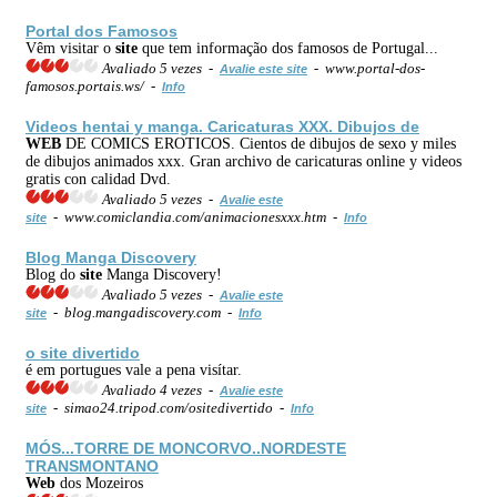
Portal dos Famosos
Vêm visitar o
site
que tem informação dos famosos de Portugal...
Avaliado 5 vezes -
- www.portal-dos-
Avalie este site
famosos.portais.ws/ -
Info
Videos hentai y manga. Caricaturas XXX. Dibujos de
WEB
DE COMICS EROTICOS. Cientos de dibujos de sexo y miles
de dibujos animados xxx. Gran archivo de caricaturas online y videos
gratis con calidad Dvd.
Avaliado 5 vezes -
Avalie este
- www.comiclandia.com/animacionesxxx.htm -
site
Info
Blog Manga Discovery
Blog do
site
Manga Discovery!
Avaliado 5 vezes -
Avalie este
- blog.mangadiscovery.com -
site
Info
o
site
divertido
é em portugues vale a pena visítar.
Avaliado 4 vezes -
Avalie este
- simao24.tripod.com/ositedivertido -
site
Info
MÓS...TORRE DE MONCORVO..NORDESTE
TRANSMONTANO
Web
dos Mozeiros