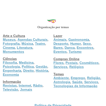
Organização por temas
Arte e Cultura
Lazer
Museus
Agendas Culturais
Animais
Gastronomia
,
,
,
,
Fotografia
Música
Teatro
Desporto
Humor
Sexo
,
,
,
,
,
,
Cinema
Literatura
Bares
Dança
Encontros
,
,
,
,
,
Monumentos
Eventos
Turismo
,
Ciências
Compras Online
Filosofia
Medicina
,
,
Flores
Postais
Cosméticos
,
,
,
Psicologia
Política
Gestão
,
,
,
Serviços
Relógios
,
Engenharia
Direito
História
,
,
,
Temas
Economia
Ambiente
Emprego
Religião
,
,
,
Informação
Astrologia
Saúde
Serviços
,
,
,
Revistas
Internet
Rádio
,
,
,
Tecnologias de Informação
Televisão
Jornais
,
Política de Privacidade