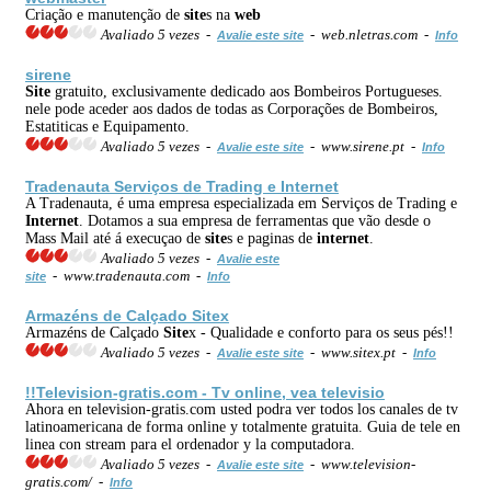
Criação e manutenção de
site
s na
web
Avaliado 5 vezes -
- web.nletras.com -
Avalie este site
Info
sirene
Site
gratuito, exclusivamente dedicado aos Bombeiros Portugueses.
nele pode aceder aos dados de todas as Corporações de Bombeiros,
Estatiticas e Equipamento.
Avaliado 5 vezes -
- www.sirene.pt -
Avalie este site
Info
Tradenauta Serviços de Trading e
Internet
A Tradenauta, é uma empresa especializada em Serviços de Trading e
Internet
. Dotamos a sua empresa de ferramentas que vão desde o
Mass Mail até á execuçao de
site
s e paginas de
internet
.
Avaliado 5 vezes -
Avalie este
- www.tradenauta.com -
site
Info
Armazéns de Calçado
Site
x
Armazéns de Calçado
Site
x - Qualidade e conforto para os seus pés!!
Avaliado 5 vezes -
- www.sitex.pt -
Avalie este site
Info
!!Television-gratis.com - Tv online, vea televisio
Ahora en television-gratis.com usted podra ver todos los canales de tv
latinoamericana de forma online y totalmente gratuita. Guia de tele en
linea con stream para el ordenador y la computadora.
Avaliado 5 vezes -
- www.television-
Avalie este site
gratis.com/ -
Info