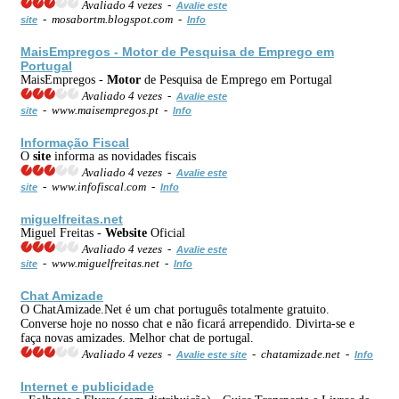
Avaliado 4 vezes -
Avalie este
- mosabortm.blogspot.com -
site
Info
MaisEmpregos -
Motor
de Pesquisa de Emprego em
Portugal
MaisEmpregos -
Motor
de Pesquisa de Emprego em Portugal
Avaliado 4 vezes -
Avalie este
- www.maisempregos.pt -
site
Info
Informação Fiscal
O
site
informa as novidades fiscais
Avaliado 4 vezes -
Avalie este
- www.infofiscal.com -
site
Info
miguelfreitas.net
Miguel Freitas -
Web
site
Oficial
Avaliado 4 vezes -
Avalie este
- www.miguelfreitas.net -
site
Info
Chat Amizade
O ChatAmizade.Net é um chat português totalmente gratuito.
Converse hoje no nosso chat e não ficará arrependido. Divirta-se e
faça novas amizades. Melhor chat de portugal.
Avaliado 4 vezes -
- chatamizade.net -
Avalie este site
Info
Internet
e publicidade