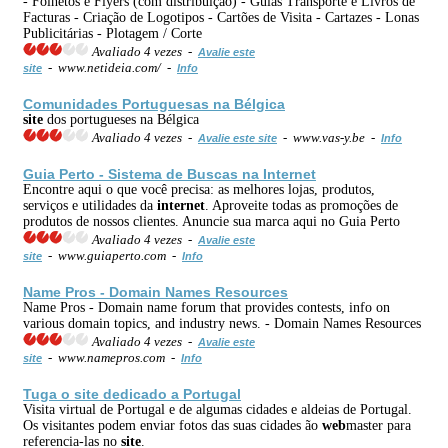
- Folhetos e Flyers (com distribuição) - Guias Transporte e Livros de
Facturas - Criação de Logotipos - Cartões de Visita - Cartazes - Lonas
Publicitárias - Plotagem / Corte
Avaliado 4 vezes -
Avalie este
- www.netideia.com/ -
site
Info
Comunidades Portuguesas na Bélgica
site
dos portugueses na Bélgica
Avaliado 4 vezes -
- www.vas-y.be -
Avalie este site
Info
Guia Perto - Sistema de
Busca
s na
Internet
Encontre aqui o que você precisa: as melhores lojas, produtos,
serviços e utilidades da
internet
. Aproveite todas as promoções de
produtos de nossos clientes. Anuncie sua marca aqui no Guia Perto
Avaliado 4 vezes -
Avalie este
- www.guiaperto.com -
site
Info
Name Pros - Domain Names Resources
Name Pros - Domain name forum that provides contests, info on
various domain topics, and industry news. - Domain Names Resources
Avaliado 4 vezes -
Avalie este
- www.namepros.com -
site
Info
Tuga o
site
dedicado a Portugal
Visita virtual de Portugal e de algumas cidades e aldeias de Portugal.
Os visitantes podem enviar fotos das suas cidades ão
web
master para
referencia-las no
site
.