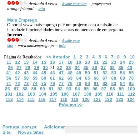
Avaliado 4 vezes -
- pagesperso-
Avalie este site
orange.fr/tuga/ -
Info
Mais Emprego
O portal www.maisemprego.pt é um projecto com a missão de
introduzir funcionalidades inovadoras no mercado de emprego na
Internet
.
Avaliado 4 vezes -
Avalie este
- www.maisemprego.pt -
site
Info
<< Anterior
1
2
3
4
5
6
7
8
9
10
Página de Resultados:
11
12
13
14
15
16
17
18
19
20
21
22
23
24
25
26
27
28
29
30
32
33
34
35
36
37
38
39
40
31
41
42
43
44
45
46
47
48
49
50
51
52
53
54
55
56
57
58
59
60
61
62
63
64
65
66
67
68
69
70
71
72
73
74
75
76
77
78
79
80
81
82
83
84
85
86
87
88
89
90
91
92
93
94
95
96
97
98
99
100
101
102
103
104
105
106
107
108
109
110
111
112
113
114
115
116
117
118
119
120
121
122
123
124
Próximo >>
Portugal.com.pt
Adicionar
Site
Novos Sites