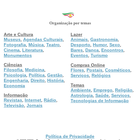
Organização por temas
Arte e Cultura
Lazer
Museus
Agendas Culturais
Animais
Gastronomia
,
,
,
,
Fotografia
Música
Teatro
Desporto
Humor
Sexo
,
,
,
,
,
,
Cinema
Literatura
Bares
Dança
Encontros
,
,
,
,
,
Monumentos
Eventos
Turismo
,
Ciências
Compras Online
Filosofia
Medicina
,
,
Flores
Postais
Cosméticos
,
,
,
Psicologia
Política
Gestão
,
,
,
Serviços
Relógios
,
Engenharia
Direito
História
,
,
,
Temas
Economia
Ambiente
Emprego
Religião
,
,
,
Informação
Astrologia
Saúde
Serviços
,
,
,
Revistas
Internet
Rádio
,
,
,
Tecnologias de Informação
Televisão
Jornais
,
Política de Privacidade